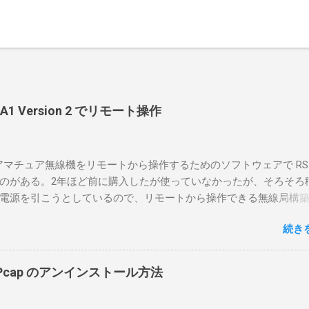
-BA1 Version 2 でリモート操作
のアマチュア無線機をリモートから操作するためのソフトウェアで RS-
のがある。2年ほど前に購入したが使っていなかったが、そろそろ
電源を引こうとしているので、リモートから操作できる無線局構
面目に使ってみることにした。 市販のソフトウェアだから簡単に
続き
ったのだが、ちっともそんなに簡単につながらなかった。という
リポイントを明示しながら、私なりの解説を書いてみる。 基本的
A1を使う場合は、下記のこれらものが必要である ICOMの無線機。 今
in10Pcap のアンインストール方法
るIC-7300を使う。 無線機側(サーバ側) のWindows PC。 今回
ntel NUCにWindows 10 Proを入れて使っている。 TPMとか入っ