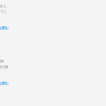
危険性
定をし
は手元
とでし
た交信
コア分
ェアで
アンイ
する。
を読む
論とし
なっ
ま
ってい
 適当
き
xt #
って
、ここ
マンド
f プロ
で送受
SK
-
DP
lfの標
RS-
、これを削
クライ
.66M -
を読む
- |
lf9) &
ll