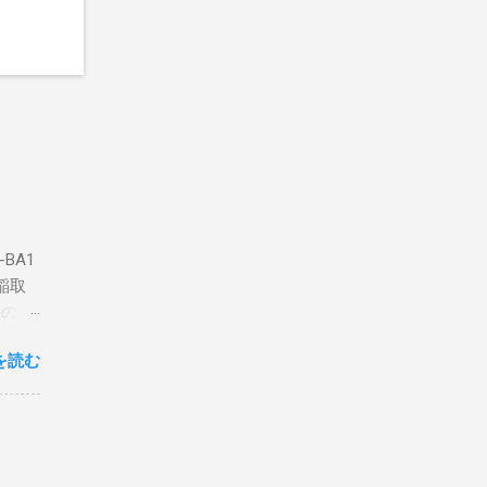
BA1
稲取
築のた
動くだ
を読む
こと
な構成
回は私
はちょ
ている