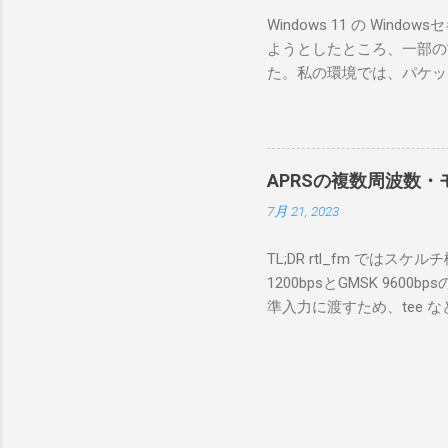
のでBi
Windows 11 の W
が少ないか
ようとしたところ、一部の
にあるマ
た。私の環境では、パケットキ
を行うな
離ができないとエラーが出
あるRS
ンストールできなかったの
私の理解
ては pnputil という
ている。 
す。 Windows termi
る。US
APRSの複数周波数・モ
なファイルに、現在インストールされ
る。US
7月 21, 2023
上記のファイルから win10pc
いる。 無
から公開名が oem131.inf 
をUDP 
TL;DR rtl_fm では
バイダー名: Win10Pcap Nativ
信するCI
1200bpsとGMSK 960
08002be10318} ドライバー バ
50003
準入力に渡すため、tee な
Hardware Compatibili
BA1 R
thisdir="$(dirname $0)" dir
除する。 pnputil /dele
アントPCのR
f 431.04M -p 36 -s 48000 -l 
logger -t direwolf1)| \ dire
同じディレクトリにおいてある d
null CHANNEL 0 MYCALL