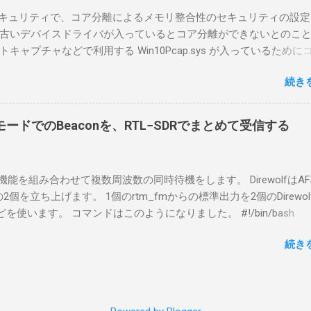
tLockerのDisk暗号化もでき、遠隔地で盗難にあってもデータ流出の
indowsセキュリティで、コア分離によるメモリ整合性のセキュリティの設
なと思って。 操作側 (クライアント側) の Windows PC。 今回
古いデバイスドライバが入っているとコア分離ができないとのこ
ウスコンピュータのWindows 11が入ったPC 操作側で音声を使っ
ャプチャなどで利用する Win10Pcap.sys が入っているために
らば、相応なマイクなど。 そして、リモート操作を行うソフトウ
ておりました。 アンインストールのプログラムなどを走らせても
-BA1。 RS-BA1はサーバ側・クライアント側の両方にインストール
続き
で、どのように実行すればよいのか調べながら実施しました。結
した無線機からサーバPC、クライアントPCまでの流れはこの様に
コマンドを用いればよかったです。 まずは管理者権限でTerminalを実行し
無線機内では、USB Hubの先にUSB SerialとUSB Audio がつなが
nal をインストールした環境でしたので、PowerShellが起動しました。
B Serialは無線機のマイコンとつながり、CI-Vでのコマンドが交換で
ードでのBeaconを、RTL−SDRでまとめて受信する
ているドライバを書き出す。 pnputil /enum-drivers > inf.t
B Audioは無線機の受信音や送信時の変調音を送受信できるようにな
ap を探し出す notepad.exe inf.txt 下記のよう場所があったので
線機とつながるサーバ側のPCのでは、Remote Utilityの制御用コ
であるとわかりました。 公開名: oem131.inf 元の名前: win10pcap.in
50001で交換できるようになっており、USB SerialなどのSerial port
スケルチ機能を組み合わせて複数周波数の同時待機をします。 DirewolfはAF
e x64 クラス名: NetTrans クラス GUID: {4d36e975-e325-11ce-bfc1
-Vの内容はUDP 50002で交換でき、USB Audioからの音声データはU
0bpsの2個を立ち上げます。 1個のrtm_fmからの標準出力を2個のDirewo
ージョン: 10/08/2015 10.2.0.5002 署名者名: Microsoft Windows
で送受信している。 利用者側のクライアントPCでは、Remote Utilityと
どを使います。 コマンドはこのようになりました。 #!/bin/bash
ty Publisher 今回の場合は oem131.inf が win10pcap に該当するので
emote Controlの2つのアプリで仕事を分担するようになっている。 
ewolf_conf="$thisdir/direwolf.conf" ( rtl_fm -M fm -f 144.64M -f 144
te-driver oem131.inf 以上でアンインストールができました。
emote Utilit...
続き
20 - | \ tee >(direwolf -c "$direwolf_conf" -r 48000 -D 1 -t 0 -B 1200 
wolf -c "$direwolf_conf" -r 48000 -D 1 -t 0 -B 9600 - | logger -t direwo
irewolf.conf の中身は、このようになっています。 ADEVICE nu
 コールサイン-10 IGSERVER asia.aprs2.net IGLOGIN コールサイン