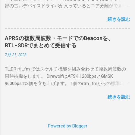
無線機。 今回は私が持っているIC-7300を使
部の古いデバイスドライバが入っているとコア分離ができな
う。 無線機側(サーバ側) のWindows PC。 今
いとのことでした。私の環境では、パケットキャプチャなど
回はちょっと古いIntel NUCにWindows 10 Pro
続きを読む
で利用する Win10Pcap.sys が入っているためにコア分離がで
を入れて使っている。 TPMとか入っているの
きないとエラーが出ておりました。 アンインストールのプロ
でBitLockerのDisk暗号化もでき、遠隔地で盗難
グラムなどを走らせてもアンインストールできなかったの
にあってもデータ流出の危険性が少ないかな
APRSの複数周波数・モードでのBeaconを、
で、どのように実行すればよいのか調べながら実施しまし
と思って。 操作側 (クライアント側) の
RTL−SDRでまとめて受信する
た。結論としては pnputil というコマンドを用いればよかった
Windows PC。 今回は手元にあるマウスコンピ
7月 21, 2023
です。 まずは管理者権限でTerminalを実行します。
ュータのWindows 11が入ったPC 操作側で音声
Windows terminal をインストールした環境でしたので、
を使った交信を行うならば、相応なマイクな
TL;DR rtl_fm ではスケルチ機能を組み合わせて複数周波数の
PowerShellが起動しました。 適当なファイルに、現在インス
ど。 そして、リモート操作を行うソフトウェ
同時待機をします。 DirewolfはAFSK 1200bpsとGMSK
トールされているドライバを書き出す。 pnputil /enum-
アであるRS-BA1。 RS-BA1はサーバ側・クラ
9600bpsの2個を立ち上げます。 1個のrtm_fmからの標準出力
drivers > inf.txt # 上記のファイルから win10pcap を探し出す
イアント側の両方にインストールする。 私の
を2個のDirewolfの標準入力に渡すため、tee などを使いま
notepad.exe inf.txt 下記のよう場所があったので、ここから公
理解した無線機からサーバPC、クライアント
続きを読む
す。 コマンドはこのようになりました。 #!/bin/bash
開名が oem131.inf であるとわかりました。 公開名:
PCまでの流れはこの様になっている。 無線機
thisdir="$(dirname $0)" direwolf_conf="$thisdir/direwolf.conf" (
oem131.inf 元の名前: win10pcap.inf プロバイダー名:
内では、USB Hubの先にUSB SerialとUSB Audio
rtl_fm -M fm -f 144.64M -f 144.66M -f 431.04M -p 36 -s 48000
Win10Pcap Native x64 クラス名: NetTrans クラス GUID:
がつながっている。USB Serialは無線機のマイ
-l 20 - | \ tee >(direwolf -c "$direwolf_conf" -r 48000 -D 1 -t 0 -
{4d36e975-e325-11ce-bfc1-08002be10318} ドライバー バージ
コンとつながり、CI-Vでのコマンドが交換で
Powered by Blogger
B 1200 - | logger -t direwolf1)| \ direwolf -c "$direwolf_conf" -r
ョン: 10/08/2015 10.2.0.5002 署名者名: Microsoft Windows
きる。USB Audioは無線機の受信音や送信時の
48000 -D 1 -t 0 -B 9600 - | logger -t direwolf9) & 同じディレク