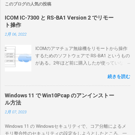
このブログの人気の投稿
ICOM IC-7300 と RS-BA1 Version 2 でリモー
ト操作
2月 06, 2022
ICOMのアマチュア無線機をリモートから操作
するためのソフトウェアで RS-BA1 というもの
がある。2年ほど前に購入したが使っていなか
ったが、そろそろ稲取サイトに電源を引こう
続きを読む
としているので、リモートから操作できる無
線局構築のために、真面目に使ってみること
にした。 市販のソフトウェアだから簡単に動
Windows 11 で Win10Pcap のアンインストー
くだろうと思ったのだが、ちっともそんなに
ル方法
簡単につながらなかった。ということで、ハ
2月 07, 2023
マリポイントを明示しながら、私なりの解説
を書いてみる。 基本的な構成 RS-BA1を使う場
Windows 11 の Windowsセキュリティで、コア分離によるメ
合は、下記のこれらものが必要である ICOMの
モリ整合性のセキュリティの設定をしようとしたところ、一