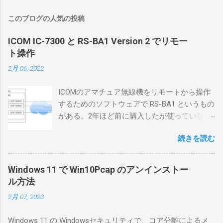
このブログの人気の投稿
ICOM IC-7300 と RS-BA1 Version 2 でリモー
ト操作
2月 06, 2022
ICOMのアマチュア無線機をリモートから操作
するためのソフトウェアで RS-BA1 というもの
がある。2年ほど前に購入したが使っていなか
ったが、そろそろ稲取サイトに電源を引こう
続きを読む
としているので、リモートから操作できる無
線局構築のために、真面目に使ってみること
にした。 市販のソフトウェアだから簡単に動
Windows 11 で Win10Pcap のアンインストー
くだろうと思ったのだが、ちっともそんなに
ル方法
簡単につながらなかった。ということで、ハ
2月 07, 2023
マリポイントを明示しながら、私なりの解説
を書いてみる。 基本的な構成 RS-BA1を使う場
Windows 11 の Windowsセキュリティで、コア分離によるメ