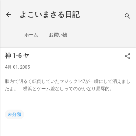
スキップしてメイン コンテンツに移動
よこいまさる日記
ホーム
お買い物
神 1-6 ヤ
4月 01, 2005
脳内で明るく転倒していたマジック147が一瞬にして消えまし
たよ。 横浜とゲーム差なしってのがかなり屈辱的。
未分類
コ