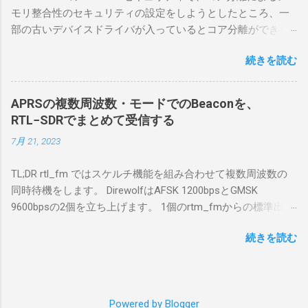
合は、下記のこれらものが必要である ICOMの
モリ整合性のセキュリティの設定をしようとしたところ、一
無線機。 今回は私が持っているIC-7300を使
部の古いデバイスドライバが入っているとコア分離ができな
う。 無線機側(サーバ側) のWindows PC。 今
いとのことでした。私の環境では、パケットキャプチャなど
回はちょっと古いIntel NUCにWindows 10 Pro
続きを読む
で利用する Win10Pcap.sys が入っているためにコア分離がで
を入れて使っている。 TPMとか入っているの
きないとエラーが出ておりました。 アンインストールのプロ
でBitLockerのDisk暗号化もでき、遠隔地で盗難
グラムなどを走らせてもアンインストールできなかったの
にあってもデータ流出の危険性が少ないかな
APRSの複数周波数・モードでのBeaconを、
で、どのように実行すればよいのか調べながら実施しまし
と思って。 操作側 (クライアント側) の
RTL−SDRでまとめて受信する
た。結論としては pnputil というコマンドを用いればよかった
Windows PC。 今回は手元にあるマウスコンピ
7月 21, 2023
です。 まずは管理者権限でTerminalを実行します。
ュータのWindows 11が入ったPC 操作側で音声
Windows terminal をインストールした環境でしたので、
を使った交信を行うならば、相応なマイクな
TL;DR rtl_fm ではスケルチ機能を組み合わせて複数周波数の
PowerShellが起動しました。 適当なファイルに、現在インス
ど。 そして、リモート操作を行うソフトウェ
同時待機をします。 DirewolfはAFSK 1200bpsとGMSK
トールされているドライバを書き出す。 pnputil /enum-
アであるRS-BA1。 RS-BA1はサーバ側・クラ
9600bpsの2個を立ち上げます。 1個のrtm_fmからの標準出力
drivers > inf.txt # 上記のファイルから win10pcap を探し出す
イアント側の両方にインストールする。 私の
を2個のDirewolfの標準入力に渡すため、tee などを使いま
notepad.exe inf.txt 下記のよう場所があったので、ここから公
理解した無線機からサーバPC、クライアント
続きを読む
す。 コマンドはこのようになりました。 #!/bin/bash
開名が oem131.inf であるとわかりました。 公開名:
PCまでの流れはこの様になっている。 無線機
thisdir="$(dirname $0)" direwolf_conf="$thisdir/direwolf.conf" (
oem131.inf 元の名前: win10pcap.inf プロバイダー名:
内では、USB Hubの先にUSB SerialとUSB Audio
rtl_fm -M fm -f 144.64M -f 144.66M -f 431.04M -p 36 -s 48000
Win10Pcap Native x64 クラス名: NetTrans クラス GUID:
がつながっている。USB Serialは無線機のマイ
-l 20 - | \ tee >(direwolf -c "$direwolf_conf" -r 48000 -D 1 -t 0 -
{4d36e975-e325-11ce-bfc1-08002be10318} ドライバー バージ
コンとつながり、CI-Vでのコマンドが交換で
Powered by Blogger
B 1200 - | logger -t direwolf1)| \ direwolf -c "$direwolf_conf" -r