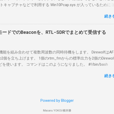
ウスコンピュータのWindows 11が入ったPC 操作側で音声を使っ
ャプチャなどで利用する Win10Pcap.sys が入っているために
らば、相応なマイクなど。 そして、リモート操作を行うソフトウ
ておりました。 アンインストールのプログラムなどを走らせても
-BA1。 RS-BA1はサーバ側・クライアント側の両方にインストール
続き
で、どのように実行すればよいのか調べながら実施しました。結
した無線機からサーバPC、クライアントPCまでの流れはこの様に
コマンドを用いればよかったです。 まずは管理者権限でTerminalを実行し
無線機内では、USB Hubの先にUSB SerialとUSB Audio がつなが
nal をインストールした環境でしたので、PowerShellが起動しました。
B Serialは無線機のマイコンとつながり、CI-Vでのコマンドが交換で
ードでのBeaconを、RTL−SDRでまとめて受信する
ているドライバを書き出す。 pnputil /enum-drivers > inf.t
B Audioは無線機の受信音や送信時の変調音を送受信できるようにな
ap を探し出す notepad.exe inf.txt 下記のよう場所があったので
線機とつながるサーバ側のPCのでは、Remote Utilityの制御用コ
であるとわかりました。 公開名: oem131.inf 元の名前: win10pcap.in
50001で交換できるようになっており、USB SerialなどのSerial port
スケルチ機能を組み合わせて複数周波数の同時待機をします。 DirewolfはAF
e x64 クラス名: NetTrans クラス GUID: {4d36e975-e325-11ce-bfc1
-Vの内容はUDP 50002で交換でき、USB Audioからの音声データはU
0bpsの2個を立ち上げます。 1個のrtm_fmからの標準出力を2個のDirewo
ージョン: 10/08/2015 10.2.0.5002 署名者名: Microsoft Windows
で送受信している。 利用者側のクライアントPCでは、Remote Utilityと
どを使います。 コマンドはこのようになりました。 #!/bin/bash
ty Publisher 今回の場合は oem131.inf が win10pcap に該当するので
emote Controlの2つのアプリで仕事を分担するようになっている。 
ewolf_conf="$thisdir/direwolf.conf" ( rtl_fm -M fm -f 144.64M -f 144
te-driver oem131.inf 以上でアンインストールができました。
emote Utilit...
続き
20 - | \ tee >(direwolf -c "$direwolf_conf" -r 48000 -D 1 -t 0 -B 1200 
wolf -c "$direwolf_conf" -r 48000 -D 1 -t 0 -B 9600 - | logger -t direwo
irewolf.conf の中身は、このようになっています。 ADEVICE nu
 コールサイン-10 IGSERVER asia.aprs2.net IGLOGIN コールサイン
Powered by Blogger
IG DELAY=0:30 EVERY=90:00 SYMBOL="igate" overlay=R lat=34^46
comment="Inatori 144.640MHz, 144.660MHz, 431.040MHz Receive-on
Masaru YOKOI/横井勝
ps" SDRドングルを使ったAPRS I-Gateについて アマチュア無線で位置情