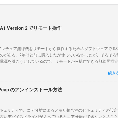
-BA1 Version 2 でリモート操作
のアマチュア無線機をリモートから操作するためのソフトウェアで RS-
のがある。2年ほど前に購入したが使っていなかったが、そろそろ
電源を引こうとしているので、リモートから操作できる無線局構
面目に使ってみることにした。 市販のソフトウェアだから簡単に
続き
ったのだが、ちっともそんなに簡単につながらなかった。という
リポイントを明示しながら、私なりの解説を書いてみる。 基本的
A1を使う場合は、下記のこれらものが必要である ICOMの無線機。 今
in10Pcap のアンインストール方法
るIC-7300を使う。 無線機側(サーバ側) のWindows PC。 今回
ntel NUCにWindows 10 Proを入れて使っている。 TPMとか入っ
tLockerのDisk暗号化もでき、遠隔地で盗難にあってもデータ流出の
indowsセキュリティで、コア分離によるメモリ整合性のセキュリティの設
なと思って。 操作側 (クライアント側) の Windows PC。 今回
古いデバイスドライバが入っているとコア分離ができないとのこ