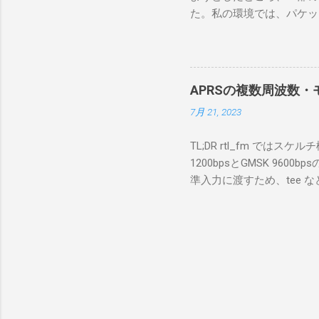
にあるマ
た。私の環境では、パケットキ
を行うな
離ができないとエラーが出
あるRS
ンストールできなかったの
私の理解
ては pnputil という
ている。 
す。 Windows termi
る。US
APRSの複数周波数・モ
なファイルに、現在インストールされ
る。US
7月 21, 2023
上記のファイルから win10pc
いる。 無
から公開名が oem131.inf 
をUDP 
TL;DR rtl_fm では
バイダー名: Win10Pcap Nativ
信するCI
1200bpsとGMSK 960
08002be10318} ドライバー バ
50003
準入力に渡すため、tee な
Hardware Compatibili
BA1 R
thisdir="$(dirname $0)" dir
除する。 pnputil /dele
アントPCのR
f 431.04M -p 36 -s 48000 -l 
logger -t direwolf1)| \ dire
同じディレクトリにおいてある d
null CHANNEL 0 MYCALL
Passcode PBEACON sendto=
long=139^02 alt=in_meter 
GW 1200bps+9600b