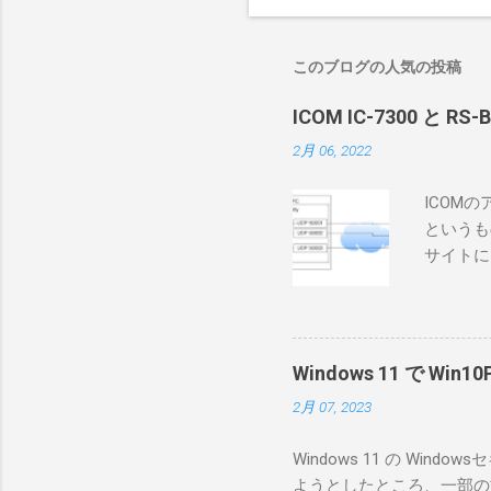
このブログの人気の投稿
ICOM IC-7300 と RS
2月 06, 2022
ICOM
というも
サイトに
めに、真
ろうと思
で、ハマ
RS-B
Windows 11 で W
が持ってい
2月 07, 2023
っと古いI
のでBi
Windows 11 の W
が少ないか
ようとしたところ、一部の