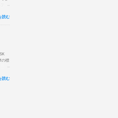
た交信
コア分
ェアで
アンイ
する。
を読む
論とし
なっ
ま
ってい
 適当
き
xt #
って
、ここ
マンド
f プロ
で送受
SK
-
DP
lfの標
RS-
、これを削
クライ
.66M -
を読む
- |
lf9) &
ll
.02
ly
報を送