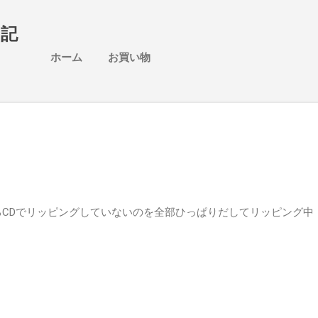
スキップしてメイン コンテンツに移動
日記
ホーム
お買い物
るCDでリッピングしていないのを全部ひっぱりだしてリッピング中