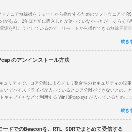
のアマチュア無線機をリモートから操作するためのソフトウェアで RS-
のがある。2年ほど前に購入したが使っていなかったが、そろそろ
電源を引こうとしているので、リモートから操作できる無線局構
面目に使ってみることにした。 市販のソフトウェアだから簡単に
続き
ったのだが、ちっともそんなに簡単につながらなかった。という
リポイントを明示しながら、私なりの解説を書いてみる。 基本的
A1を使う場合は、下記のこれらものが必要である ICOMの無線機。 今
in10Pcap のアンインストール方法
るIC-7300を使う。 無線機側(サーバ側) のWindows PC。 今回
ntel NUCにWindows 10 Proを入れて使っている。 TPMとか入っ
tLockerのDisk暗号化もでき、遠隔地で盗難にあってもデータ流出の
indowsセキュリティで、コア分離によるメモリ整合性のセキュリティの設
なと思って。 操作側 (クライアント側) の Windows PC。 今回
古いデバイスドライバが入っているとコア分離ができないとのこ
ウスコンピュータのWindows 11が入ったPC 操作側で音声を使っ
ャプチャなどで利用する Win10Pcap.sys が入っているために
らば、相応なマイクなど。 そして、リモート操作を行うソフトウ
ておりました。 アンインストールのプログラムなどを走らせても
-BA1。 RS-BA1はサーバ側・クライアント側の両方にインストール
続き
で、どのように実行すればよいのか調べながら実施しました。結
した無線機からサーバPC、クライアントPCまでの流れはこの様に
コマンドを用いればよかったです。 まずは管理者権限でTerminalを実行し
無線機内では、USB Hubの先にUSB SerialとUSB Audio がつなが
nal をインストールした環境でしたので、PowerShellが起動しました。
B Serialは無線機のマイコンとつながり、CI-Vでのコマンドが交換で
ードでのBeaconを、RTL−SDRでまとめて受信する