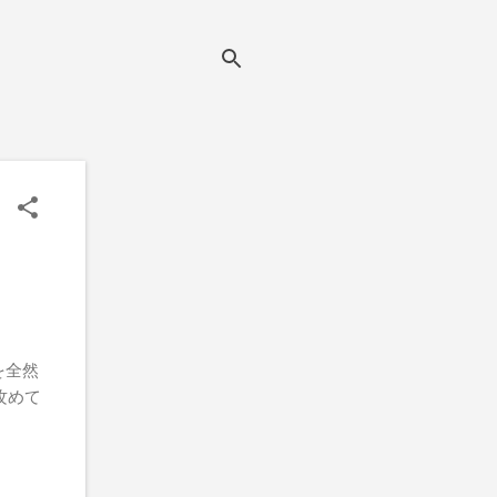
 を全然
攻めて