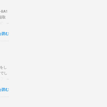
BA1
稲取
築のた
動くだ
を読む
こと
な構成
回は私
はちょ
ている
危険性
定をし
は手元
とでし
た交信
コア分
ェアで
アンイ
する。
を読む
論とし
なっ
ま
ってい
 適当
き