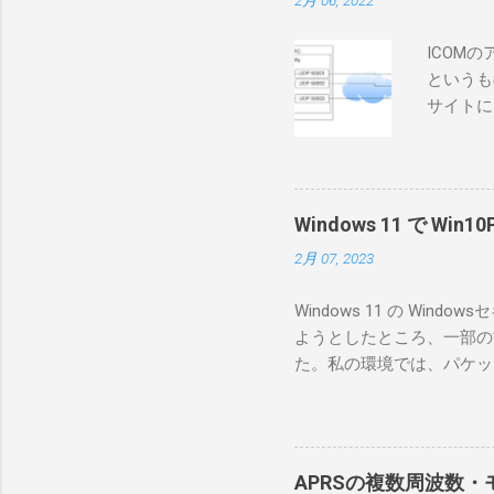
2月 06, 2022
ICOM
というも
サイトに
めに、真
ろうと思
で、ハマ
RS-B
Windows 11 で W
が持ってい
2月 07, 2023
っと古いI
のでBi
Windows 11 の W
が少ないか
ようとしたところ、一部の
にあるマ
た。私の環境では、パケットキ
を行うな
離ができないとエラーが出
あるRS
ンストールできなかったの
私の理解
ては pnputil という
ている。 
す。 Windows termi
る。US
APRSの複数周波数・モ