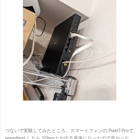
つないで実験してみたところ、スマートフォンの Pixel7 Proで
speedtest したら 1Gbpsとか出る具体になったので良かった。