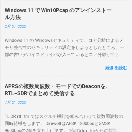
にした。 市販のソフトウェアだから簡単に動
Windows 11 で Win10Pcap のアンインストー
くだろうと思ったのだが、ちっともそんなに
ル方法
簡単につながらなかった。ということで、ハ
2月 07, 2023
マリポイントを明示しながら、私なりの解説
を書いてみる。 基本的な構成 RS-BA1を使う場
Windows 11 の Windowsセキュリティで、コア分離によるメ
合は、下記のこれらものが必要である ICOMの
モリ整合性のセキュリティの設定をしようとしたところ、一
無線機。 今回は私が持っているIC-7300を使
部の古いデバイスドライバが入っているとコア分離ができな
う。 無線機側(サーバ側) のWindows PC。 今
いとのことでした。私の環境では、パケットキャプチャなど
回はちょっと古いIntel NUCにWindows 10 Pro
続きを読む
で利用する Win10Pcap.sys が入っているためにコア分離がで
を入れて使っている。 TPMとか入っているの
きないとエラーが出ておりました。 アンインストールのプロ
でBitLockerのDisk暗号化もでき、遠隔地で盗難
グラムなどを走らせてもアンインストールできなかったの
にあってもデータ流出の危険性が少ないかな
APRSの複数周波数・モードでのBeaconを、
で、どのように実行すればよいのか調べながら実施しまし
と思って。 操作側 (クライアント側) の
RTL−SDRでまとめて受信する
た。結論としては pnputil というコマンドを用いればよかった
Windows PC。 今回は手元にあるマウスコンピ
7月 21, 2023
です。 まずは管理者権限でTerminalを実行します。
ュータのWindows 11が入ったPC 操作側で音声
Windows terminal をインストールした環境でしたので、
を使った交信を行うならば、相応なマイクな
TL;DR rtl_fm ではスケルチ機能を組み合わせて複数周波数の
PowerShellが起動しました。 適当なファイルに、現在インス
ど。 そして、リモート操作を行うソフトウェ
同時待機をします。 DirewolfはAFSK 1200bpsとGMSK
トールされているドライバを書き出す。 pnputil /enum-
アであるRS-BA1。 RS-BA1はサーバ側・クラ
9600bpsの2個を立ち上げます。 1個のrtm_fmからの標準出力