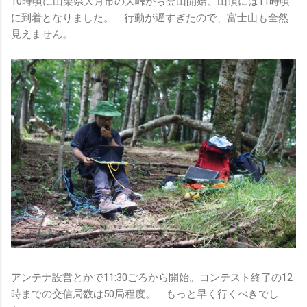
10時頃に山梨県大月市の大峠から登山開始、山頂には11時頃
に到着となりました。 行動が遅すぎたので、富士山も全然
見えません。
アンテナ設営とかで11:30ごろから開始。コンテスト終了の12
時までの交信局数は50局程度。 もっと早く行くべきでし