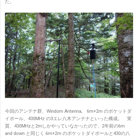
た。
今回のアンテナ群、Windom Antenna, 6m+2m のポケットダ
イポール、430MHz の3エレ八木アンテナといった構成。 実
質、430MHzと2mしかやっていなかったので、2年前の6m
and down と同じく 6m+2m のポケットダイポールと430の八