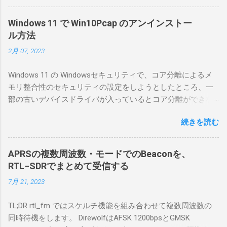
線局構築のために、真面目に使ってみること
にした。 市販のソフトウェアだから簡単に動
Windows 11 で Win10Pcap のアンインストー
くだろうと思ったのだが、ちっともそんなに
ル方法
簡単につながらなかった。ということで、ハ
2月 07, 2023
マリポイントを明示しながら、私なりの解説
を書いてみる。 基本的な構成 RS-BA1を使う場
Windows 11 の Windowsセキュリティで、コア分離によるメ
合は、下記のこれらものが必要である ICOMの
モリ整合性のセキュリティの設定をしようとしたところ、一
無線機。 今回は私が持っているIC-7300を使
部の古いデバイスドライバが入っているとコア分離ができな
う。 無線機側(サーバ側) のWindows PC。 今
いとのことでした。私の環境では、パケットキャプチャなど
回はちょっと古いIntel NUCにWindows 10 Pro
続きを読む
で利用する Win10Pcap.sys が入っているためにコア分離がで
を入れて使っている。 TPMとか入っているの
きないとエラーが出ておりました。 アンインストールのプロ
でBitLockerのDisk暗号化もでき、遠隔地で盗難
グラムなどを走らせてもアンインストールできなかったの
にあってもデータ流出の危険性が少ないかな
APRSの複数周波数・モードでのBeaconを、
で、どのように実行すればよいのか調べながら実施しまし
と思って。 操作側 (クライアント側) の
RTL−SDRでまとめて受信する
た。結論としては pnputil というコマンドを用いればよかった
Windows PC。 今回は手元にあるマウスコンピ
7月 21, 2023
です。 まずは管理者権限でTerminalを実行します。
ュータのWindows 11が入ったPC 操作側で音声
Windows terminal をインストールした環境でしたので、
を使った交信を行うならば、相応なマイクな
TL;DR rtl_fm ではスケルチ機能を組み合わせて複数周波数の
PowerShellが起動しました。 適当なファイルに、現在インス
ど。 そして、リモート操作を行うソフトウェ
同時待機をします。 DirewolfはAFSK 1200bpsとGMSK
トールされているドライバを書き出す。 pnputil /enum-
アであるRS-BA1。 RS-BA1はサーバ側・クラ