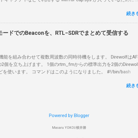
らば、相応なマイクなど。 そして、リモート操作を行うソフトウ
ておりました。 アンインストールのプログラムなどを走らせても
-BA1。 RS-BA1はサーバ側・クライアント側の両方にインストール
続き
で、どのように実行すればよいのか調べながら実施しました。結
した無線機からサーバPC、クライアントPCまでの流れはこの様に
コマンドを用いればよかったです。 まずは管理者権限でTerminalを実行し
無線機内では、USB Hubの先にUSB SerialとUSB Audio がつなが
nal をインストールした環境でしたので、PowerShellが起動しました。
B Serialは無線機のマイコンとつながり、CI-Vでのコマンドが交換で
ードでのBeaconを、RTL−SDRでまとめて受信する
ているドライバを書き出す。 pnputil /enum-drivers > inf.t
B Audioは無線機の受信音や送信時の変調音を送受信できるようにな
ap を探し出す notepad.exe inf.txt 下記のよう場所があったので
線機とつながるサーバ側のPCのでは、Remote Utilityの制御用コ
であるとわかりました。 公開名: oem131.inf 元の名前: win10pcap.in
50001で交換できるようになっており、USB SerialなどのSerial port
スケルチ機能を組み合わせて複数周波数の同時待機をします。 DirewolfはAF
e x64 クラス名: NetTrans クラス GUID: {4d36e975-e325-11ce-bfc1
-Vの内容はUDP 50002で交換でき、USB Audioからの音声データはU
0bpsの2個を立ち上げます。 1個のrtm_fmからの標準出力を2個のDirewo
ージョン: 10/08/2015 10.2.0.5002 署名者名: Microsoft Windows
で送受信している。 利用者側のクライアントPCでは、Remote Utilityと
どを使います。 コマンドはこのようになりました。 #!/bin/bash
ty Publisher 今回の場合は oem131.inf が win10pcap に該当するので
emote Controlの2つのアプリで仕事を分担するようになっている。 
ewolf_conf="$thisdir/direwolf.conf" ( rtl_fm -M fm -f 144.64M -f 144
te-driver oem131.inf 以上でアンインストールができました。
emote Utilit...
続き
20 - | \ tee >(direwolf -c "$direwolf_conf" -r 48000 -D 1 -t 0 -B 1200 
wolf -c "$direwolf_conf" -r 48000 -D 1 -t 0 -B 9600 - | logger -t direwo
irewolf.conf の中身は、このようになっています。 ADEVICE nu
 コールサイン-10 IGSERVER asia.aprs2.net IGLOGIN コールサイン
Powered by Blogger
IG DELAY=0:30 EVERY=90:00 SYMBOL="igate" overlay=R lat=34^46
comment="Inatori 144.640MHz, 144.660MHz, 431.040MHz Receive-on
Masaru YOKOI/横井勝
ps" SDRドングルを使ったAPRS I-Gateについて アマチュア無線で位置情