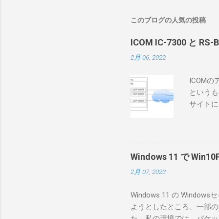
このブログの人気の投稿
ICOM IC-7300 と RS
2月 06, 2022
ICOM
というも
サイトに
めに、真
ろうと思
で、ハマ
RS-B
Windows 11 で W
が持ってい
2月 07, 2023
っと古いI
のでBi
Windows 11 の W
が少ないか
ようとしたところ、一部の
にあるマ
た。私の環境では、パケットキ