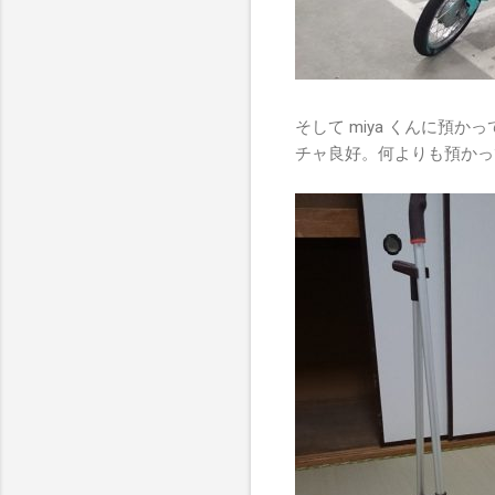
そして miya くんに預
チャ良好。何よりも預かっ