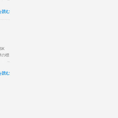
ェアで
アンイ
する。
を読む
論とし
なっ
ま
ってい
 適当
き
xt #
って
、ここ
マンド
f プロ
で送受
SK
-
DP
lfの標
RS-
、これを削
クライ
.66M -
を読む
- |
lf9) &
ll
.02
ly
報を送