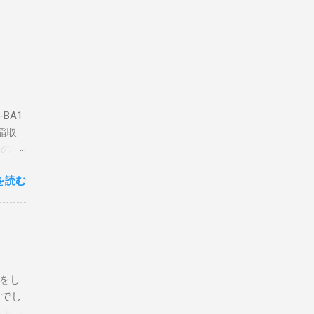
BA1
稲取
築のた
動くだ
を読む
こと
な構成
回は私
はちょ
ている
危険性
定をし
は手元
とでし
た交信
コア分