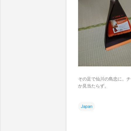
その足で仙川の島忠に。チ
か見当たらず。
Japan
コ
メ