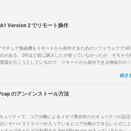
-BA1 Version 2 でリモート操作
のアマチュア無線機をリモートから操作するためのソフトウェアで RS-
のがある。2年ほど前に購入したが使っていなかったが、そろそろ
電源を引こうとしているので、リモートから操作できる無線局構
面目に使ってみることにした。 市販のソフトウェアだから簡単に
続き
ったのだが、ちっともそんなに簡単につながらなかった。という
リポイントを明示しながら、私なりの解説を書いてみる。 基本的
A1を使う場合は、下記のこれらものが必要である ICOMの無線機。 今
in10Pcap のアンインストール方法
るIC-7300を使う。 無線機側(サーバ側) のWindows PC。 今回
ntel NUCにWindows 10 Proを入れて使っている。 TPMとか入っ
tLockerのDisk暗号化もでき、遠隔地で盗難にあってもデータ流出の
indowsセキュリティで、コア分離によるメモリ整合性のセキュリティの設
なと思って。 操作側 (クライアント側) の Windows PC。 今回
古いデバイスドライバが入っているとコア分離ができないとのこ
ウスコンピュータのWindows 11が入ったPC 操作側で音声を使っ
ャプチャなどで利用する Win10Pcap.sys が入っているために