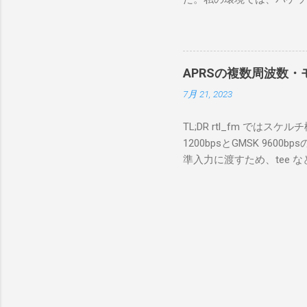
を行うな
離ができないとエラーが出
あるRS
ンストールできなかったの
私の理解
ては pnputil という
ている。 
す。 Windows termi
る。US
APRSの複数周波数・モ
なファイルに、現在インストールされ
る。US
7月 21, 2023
上記のファイルから win10pc
いる。 無
から公開名が oem131.inf 
をUDP 
TL;DR rtl_fm では
バイダー名: Win10Pcap Nativ
信するCI
1200bpsとGMSK 960
08002be10318} ドライバー バ
50003
準入力に渡すため、tee な
Hardware Compatibili
BA1 R
thisdir="$(dirname $0)" dir
除する。 pnputil /dele
アントPCのR
f 431.04M -p 36 -s 48000 -l 
logger -t direwolf1)| \ dire
同じディレクトリにおいてある d
null CHANNEL 0 MYCALL
Passcode PBEACON sendto=
long=139^02 alt=in_meter 
GW 1200bps+9600b