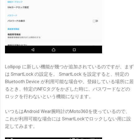
Lollipop に新しい機能が幾つか追加されているのですが、まず
は SmartLock の設定を。 SmartLock を設定すると、特定の
Bluetooth Device が利用可能な場合や、登録している場所に居
るとき、特定のNFCタグをかざした時に、パスワードなどの
ロックを行わないという機能になります。
いつもはAndroid Wear腕時計のMoto360を使っているので、
これが利用可能な場合には SmartLockでロックしない用に設
定してみます。