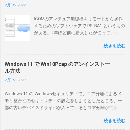
2月 06, 2022
ICOMのアマチュア無線機をリモートから操作
するためのソフトウェアで RS-BA1 というもの
がある。2年ほど前に購入したが使っていなか
ったが、そろそろ稲取サイトに電源を引こう
続きを読む
としているので、リモートから操作できる無
線局構築のために、真面目に使ってみること
にした。 市販のソフトウェアだから簡単に動
Windows 11 で Win10Pcap のアンインストー
くだろうと思ったのだが、ちっともそんなに
ル方法
簡単につながらなかった。ということで、ハ
2月 07, 2023
マリポイントを明示しながら、私なりの解説
を書いてみる。 基本的な構成 RS-BA1を使う場
Windows 11 の Windowsセキュリティで、コア分離によるメ
合は、下記のこれらものが必要である ICOMの
モリ整合性のセキュリティの設定をしようとしたところ、一
無線機。 今回は私が持っているIC-7300を使
部の古いデバイスドライバが入っているとコア分離ができな
う。 無線機側(サーバ側) のWindows PC。 今
いとのことでした。私の環境では、パケットキャプチャなど
回はちょっと古いIntel NUCにWindows 10 Pro
続きを読む
で利用する Win10Pcap.sys が入っているためにコア分離がで
を入れて使っている。 TPMとか入っているの
きないとエラーが出ておりました。 アンインストールのプロ