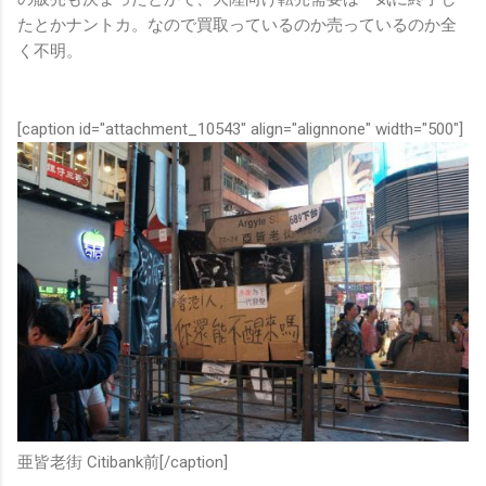
たとかナントカ。なので買取っているのか売っているのか全
く不明。
[caption id="attachment_10543" align="alignnone" width="500"]
亜皆老街 Citibank前[/caption]