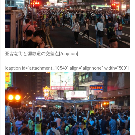
亜皆老街と彌敦道の交差点[/caption]
[caption id="attachment_10540" align="alignnone" width="500"]