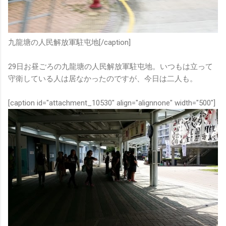
九龍塘の人民解放軍駐屯地[/caption]
29日お昼ごろの九龍塘の人民解放軍駐屯地。いつもは立って
守衛している人は居なかったのですが、今日は二人も。
[caption id="attachment_10530" align="alignnone" width="500"]