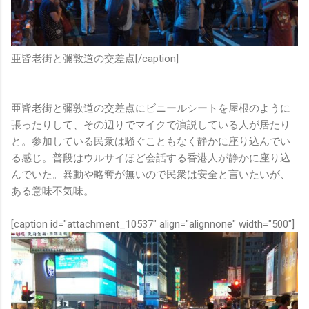
亜皆老街と彌敦道の交差点[/caption]
亜皆老街と彌敦道の交差点にビニールシートを屋根のように
張ったりして、その辺りでマイクで演説している人が居たり
と。参加している民衆は騒ぐこともなく静かに座り込んでい
る感じ。普段はウルサイほど会話する香港人が静かに座り込
んでいた。暴動や略奪が無いので民衆は安全と言いたいが、
ある意味不気味。
[caption id="attachment_10537" align="alignnone" width="500"]