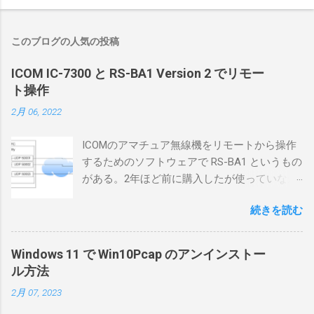
このブログの人気の投稿
ICOM IC-7300 と RS-BA1 Version 2 でリモー
ト操作
2月 06, 2022
ICOMのアマチュア無線機をリモートから操作
するためのソフトウェアで RS-BA1 というもの
がある。2年ほど前に購入したが使っていなか
ったが、そろそろ稲取サイトに電源を引こう
続きを読む
としているので、リモートから操作できる無
線局構築のために、真面目に使ってみること
にした。 市販のソフトウェアだから簡単に動
Windows 11 で Win10Pcap のアンインストー
くだろうと思ったのだが、ちっともそんなに
ル方法
簡単につながらなかった。ということで、ハ
2月 07, 2023
マリポイントを明示しながら、私なりの解説
を書いてみる。 基本的な構成 RS-BA1を使う場