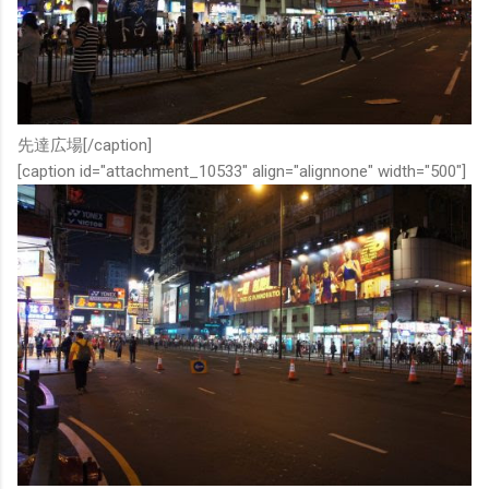
先達広場[/caption]
[caption id="attachment_10533" align="alignnone" width="500"]