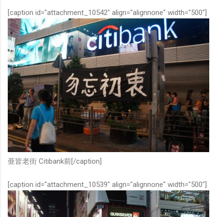
[caption id="attachment_10542" align="alignnone" width="500"]
亜皆老街 Citibank前[/caption]
[caption id="attachment_10539" align="alignnone" width="500"]