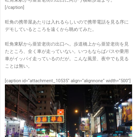
旺角東駅から亜皆老街の出口に向かう横断歩道より。
[/caption]
旺角の携帯屋あたりは入れるらしいので携帯電話を見る序に
デモしているところを遠くから眺めてみた。
旺角東駅から亜皆老街の出口へ。歩道橋上から亜皆老街を見
たところ、全く車が走っていない。いつもならばバスや乗用
車がイッパイ走っているのだが。こんな風景、夜中でも見る
ことは無い。
[caption id="attachment_10535" align="alignnone" width="500"]