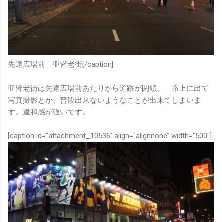
先達広場前 亜皆老街[/caption]
亜皆老街は先達広場前あたりから道路が閉鎖。 路上に出て
写真撮影とか、普段出来ないようなことが出来てしまいま
す。違和感が強いです。
[caption id="attachment_10536" align="alignnone" width="500"]