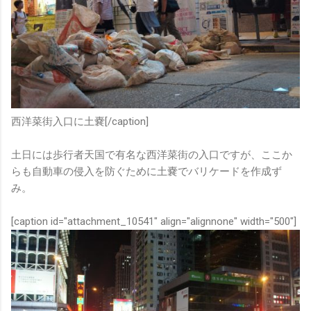
西洋菜街入口に土嚢[/caption]
土日には歩行者天国で有名な西洋菜街の入口ですが、ここか
らも自動車の侵入を防ぐために土嚢でバリケードを作成ず
み。
[caption id="attachment_10541" align="alignnone" width="500"]