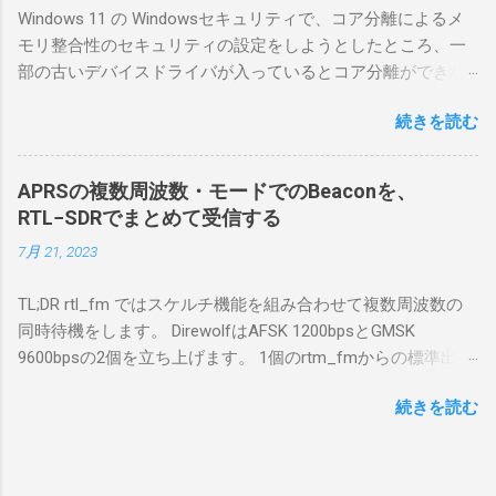
Windows 11 の Windowsセキュリティで、コア分離によるメ
合は、下記のこれらものが必要である ICOMの
モリ整合性のセキュリティの設定をしようとしたところ、一
無線機。 今回は私が持っているIC-7300を使
部の古いデバイスドライバが入っているとコア分離ができな
う。 無線機側(サーバ側) のWindows PC。 今
いとのことでした。私の環境では、パケットキャプチャなど
回はちょっと古いIntel NUCにWindows 10 Pro
続きを読む
で利用する Win10Pcap.sys が入っているためにコア分離がで
を入れて使っている。 TPMとか入っているの
きないとエラーが出ておりました。 アンインストールのプロ
でBitLockerのDisk暗号化もでき、遠隔地で盗難
グラムなどを走らせてもアンインストールできなかったの
にあってもデータ流出の危険性が少ないかな
APRSの複数周波数・モードでのBeaconを、
で、どのように実行すればよいのか調べながら実施しまし
と思って。 操作側 (クライアント側) の
RTL−SDRでまとめて受信する
た。結論としては pnputil というコマンドを用いればよかった
Windows PC。 今回は手元にあるマウスコンピ
7月 21, 2023
です。 まずは管理者権限でTerminalを実行します。
ュータのWindows 11が入ったPC 操作側で音声
Windows terminal をインストールした環境でしたので、
を使った交信を行うならば、相応なマイクな
TL;DR rtl_fm ではスケルチ機能を組み合わせて複数周波数の
PowerShellが起動しました。 適当なファイルに、現在インス
ど。 そして、リモート操作を行うソフトウェ
同時待機をします。 DirewolfはAFSK 1200bpsとGMSK
トールされているドライバを書き出す。 pnputil /enum-
アであるRS-BA1。 RS-BA1はサーバ側・クラ
9600bpsの2個を立ち上げます。 1個のrtm_fmからの標準出力
drivers > inf.txt # 上記のファイルから win10pcap を探し出す
イアント側の両方にインストールする。 私の
を2個のDirewolfの標準入力に渡すため、tee などを使いま
notepad.exe inf.txt 下記のよう場所があったので、ここから公
理解した無線機からサーバPC、クライアント
続きを読む
す。 コマンドはこのようになりました。 #!/bin/bash
開名が oem131.inf であるとわかりました。 公開名:
PCまでの流れはこの様になっている。 無線機
thisdir="$(dirname $0)" direwolf_conf="$thisdir/direwolf.conf" (
oem131.inf 元の名前: win10pcap.inf プロバイダー名:
内では、USB Hubの先にUSB SerialとUSB Audio
rtl_fm -M fm -f 144.64M -f 144.66M -f 431.04M -p 36 -s 48000
Win10Pcap Native x64 クラス名: NetTrans クラス GUID:
がつながっている。USB Serialは無線機のマイ
-l 20 - | \ tee >(direwolf -c "$direwolf_conf" -r 48000 -D 1 -t 0 -