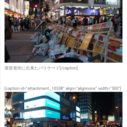
亜皆老街に出来たバリケード[/caption]
[caption id="attachment_10538" align="alignnone" width="500"]