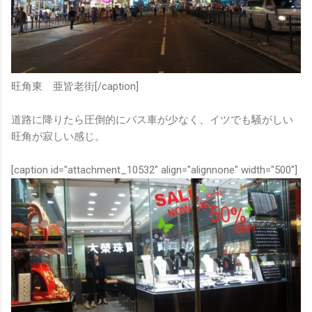
旺角東 亜皆老街[/caption]
道路に降りたら圧倒的にバス車が少なく、イツでも騒がしい
旺角が寂しい感じ。
[caption id="attachment_10532" align="alignnone" width="500"]