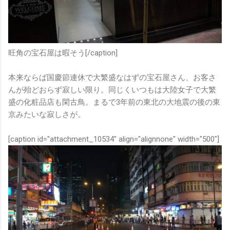
旺角の宝石屋は暇そう[/caption]
本来ならば国慶節連休で大繁盛なはずの宝石屋さん、お客さ
んが殆どおらず寂しい限り。同じくいつもは大陸女子で大繁
盛の化粧品店も閑古鳥。まるで3年前の東北の大地震の後の東
京みたいな寂しさが。
[caption id="attachment_10534" align="alignnone" width="500"]