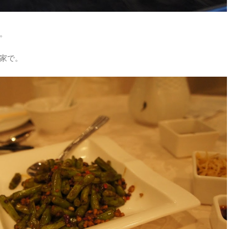
。
家で。