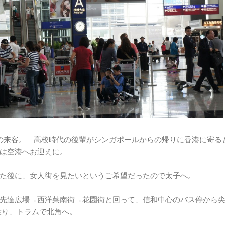
の来客。 高校時代の後輩がシンガポールからの帰りに香港に寄る
は空港へお迎えに。
た後に、女人街を見たいというご希望だったので太子へ。
先達広場→西洋菜南街→花園街と回って、信和中心のバス停から
環に渡り、トラムで北角へ。