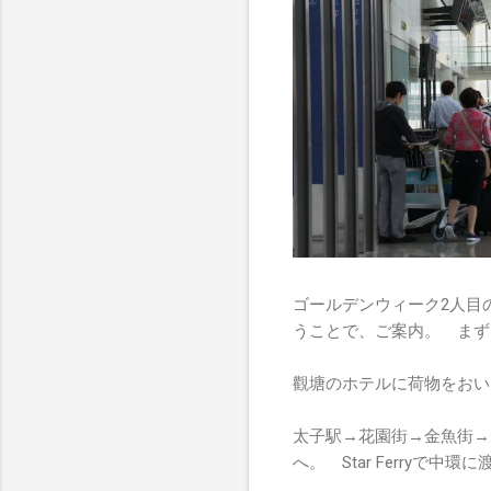
ゴールデンウィーク2人目
うことで、ご案内。 まず
觀塘のホテルに荷物をおい
太子駅→花園街→金魚街→
へ。 Star Ferryで中