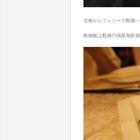
北角からフェリーで觀塘へ
晩御飯は觀塘の鴻星海鮮酒