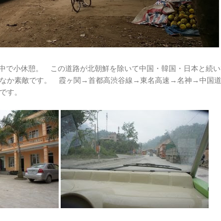
途中で小休憩。 この道路が北朝鮮を除いて中国・韓国・日本と続い
なか素敵です。 霞ヶ関→首都高渋谷線→東名高速→名神→中国
です。