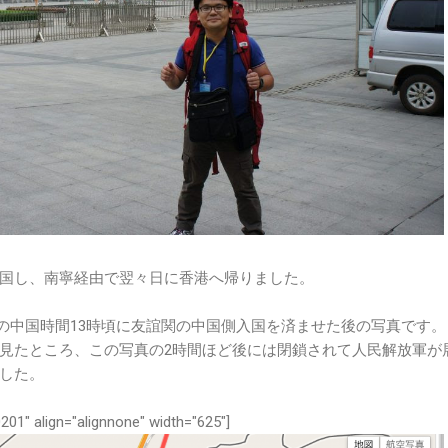
国し、南寧経由で翌々日に香港へ帰りました。
6日の中国時間13時頃に友誼関の中国側入国を済ませた後の写真です
見たところ、この写真の2時間ほど後には閉鎖されて人民解放軍が
した。
201" align="alignnone" width="625"]