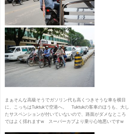
まぁそんな高級そうでガソリン代も高くつきそうな車を横目
に、こっちはTuktukで空港へ。 Tuktukの客車のほうも、大し
たサスペンションが付いていないので、路面がダメなところ
ではよく揺れますw スーパーカブより乗り心地悪いですw