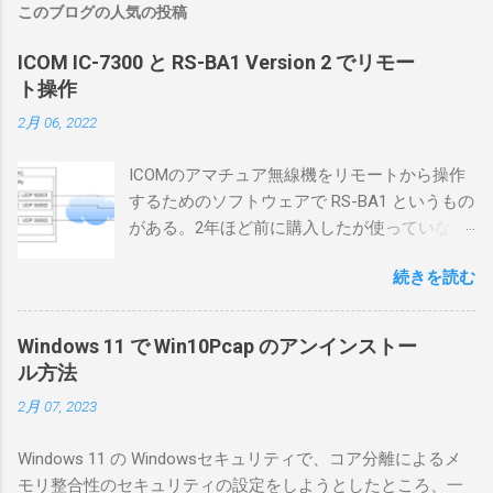
このブログの人気の投稿
ICOM IC-7300 と RS-BA1 Version 2 でリモー
ト操作
2月 06, 2022
ICOMのアマチュア無線機をリモートから操作
するためのソフトウェアで RS-BA1 というもの
がある。2年ほど前に購入したが使っていなか
ったが、そろそろ稲取サイトに電源を引こう
続きを読む
としているので、リモートから操作できる無
線局構築のために、真面目に使ってみること
にした。 市販のソフトウェアだから簡単に動
Windows 11 で Win10Pcap のアンインストー
くだろうと思ったのだが、ちっともそんなに
ル方法
簡単につながらなかった。ということで、ハ
2月 07, 2023
マリポイントを明示しながら、私なりの解説
を書いてみる。 基本的な構成 RS-BA1を使う場
Windows 11 の Windowsセキュリティで、コア分離によるメ
合は、下記のこれらものが必要である ICOMの
モリ整合性のセキュリティの設定をしようとしたところ、一
無線機。 今回は私が持っているIC-7300を使