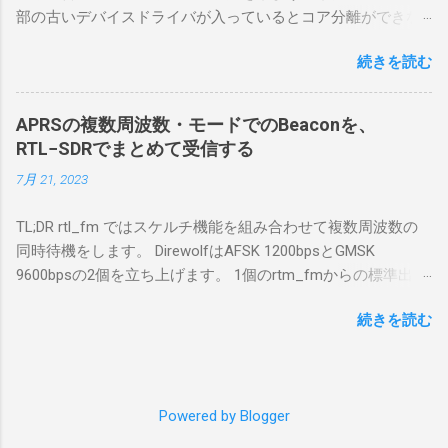
部の古いデバイスドライバが入っているとコア分離ができな
う。 無線機側(サーバ側) のWindows PC。 今
いとのことでした。私の環境では、パケットキャプチャなど
回はちょっと古いIntel NUCにWindows 10 Pro
続きを読む
で利用する Win10Pcap.sys が入っているためにコア分離がで
を入れて使っている。 TPMとか入っているの
きないとエラーが出ておりました。 アンインストールのプロ
でBitLockerのDisk暗号化もでき、遠隔地で盗難
グラムなどを走らせてもアンインストールできなかったの
にあってもデータ流出の危険性が少ないかな
APRSの複数周波数・モードでのBeaconを、
で、どのように実行すればよいのか調べながら実施しまし
と思って。 操作側 (クライアント側) の
RTL−SDRでまとめて受信する
た。結論としては pnputil というコマンドを用いればよかった
Windows PC。 今回は手元にあるマウスコンピ
7月 21, 2023
です。 まずは管理者権限でTerminalを実行します。
ュータのWindows 11が入ったPC 操作側で音声
Windows terminal をインストールした環境でしたので、
を使った交信を行うならば、相応なマイクな
TL;DR rtl_fm ではスケルチ機能を組み合わせて複数周波数の
PowerShellが起動しました。 適当なファイルに、現在インス
ど。 そして、リモート操作を行うソフトウェ
同時待機をします。 DirewolfはAFSK 1200bpsとGMSK
トールされているドライバを書き出す。 pnputil /enum-
アであるRS-BA1。 RS-BA1はサーバ側・クラ
9600bpsの2個を立ち上げます。 1個のrtm_fmからの標準出力
drivers > inf.txt # 上記のファイルから win10pcap を探し出す
イアント側の両方にインストールする。 私の
を2個のDirewolfの標準入力に渡すため、tee などを使いま
notepad.exe inf.txt 下記のよう場所があったので、ここから公
理解した無線機からサーバPC、クライアント
続きを読む
す。 コマンドはこのようになりました。 #!/bin/bash
開名が oem131.inf であるとわかりました。 公開名:
PCまでの流れはこの様になっている。 無線機
thisdir="$(dirname $0)" direwolf_conf="$thisdir/direwolf.conf" (
oem131.inf 元の名前: win10pcap.inf プロバイダー名:
内では、USB Hubの先にUSB SerialとUSB Audio
rtl_fm -M fm -f 144.64M -f 144.66M -f 431.04M -p 36 -s 48000
Win10Pcap Native x64 クラス名: NetTrans クラス GUID:
がつながっている。USB Serialは無線機のマイ
-l 20 - | \ tee >(direwolf -c "$direwolf_conf" -r 48000 -D 1 -t 0 -
{4d36e975-e325-11ce-bfc1-08002be10318} ドライバー バージ
コンとつながり、CI-Vでのコマンドが交換で
Powered by Blogger
B 1200 - | logger -t direwolf1)| \ direwolf -c "$direwolf_conf" -r
ョン: 10/08/2015 10.2.0.5002 署名者名: Microsoft Windows
きる。USB Audioは無線機の受信音や送信時の
48000 -D 1 -t 0 -B 9600 - | logger -t direwolf9) & 同じディレク