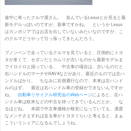
途中に有ったクルマ屋さん。 並んでいるLexusとか見ると最
新モデルっぽいのですが、新車ですかね。 というか Lexus
はカンボジアではお店を出していないみたいなのですが、こ
のクルマどうやって引っ張ってきたんだろう。
プノンペンで走っているクルマを見ていると、圧倒的にトヨ
タが多くて、セダンだとカムリが古いものから最新モデルま
でイロイロと揃っている。 中古車の場合は、古いものだと
右ハンドルのマーチやRAV4などがあり、最近のものでは左ハ
ンドルばかり。 ちなみに右側通行なので、本来は左ハンド
ルのはず。 最近は右ハンドル車の登録ができないんですか
ね。
自動車リサイクル研究会のWebページ
によると、左ハ
ンドル車は欧米などの中古を持ってきているんだとか。 な
るほどね。 本国で中古車価格が格安になっていても、適度
なメンテさえすれば走る車がトヨタぐらいと考えると、まぁ
こういうシェアになるんでしょうね。