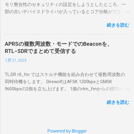
モリ整合性のセキュリティの設定をしようとしたところ、一
無線機。 今回は私が持っているIC-7300を使
部の古いデバイスドライバが入っているとコア分離ができな
う。 無線機側(サーバ側) のWindows PC。 今
いとのことでした。私の環境では、パケットキャプチャなど
回はちょっと古いIntel NUCにWindows 10 Pro
続きを読む
で利用する Win10Pcap.sys が入っているためにコア分離がで
を入れて使っている。 TPMとか入っているの
きないとエラーが出ておりました。 アンインストールのプロ
でBitLockerのDisk暗号化もでき、遠隔地で盗難
グラムなどを走らせてもアンインストールできなかったの
にあってもデータ流出の危険性が少ないかな
APRSの複数周波数・モードでのBeaconを、
で、どのように実行すればよいのか調べながら実施しまし
と思って。 操作側 (クライアント側) の
RTL−SDRでまとめて受信する
た。結論としては pnputil というコマンドを用いればよかった
Windows PC。 今回は手元にあるマウスコンピ
7月 21, 2023
です。 まずは管理者権限でTerminalを実行します。
ュータのWindows 11が入ったPC 操作側で音声
Windows terminal をインストールした環境でしたので、
を使った交信を行うならば、相応なマイクな
TL;DR rtl_fm ではスケルチ機能を組み合わせて複数周波数の
PowerShellが起動しました。 適当なファイルに、現在インス
ど。 そして、リモート操作を行うソフトウェ
同時待機をします。 DirewolfはAFSK 1200bpsとGMSK
トールされているドライバを書き出す。 pnputil /enum-
アであるRS-BA1。 RS-BA1はサーバ側・クラ
9600bpsの2個を立ち上げます。 1個のrtm_fmからの標準出力
drivers > inf.txt # 上記のファイルから win10pcap を探し出す
イアント側の両方にインストールする。 私の
を2個のDirewolfの標準入力に渡すため、tee などを使いま
notepad.exe inf.txt 下記のよう場所があったので、ここから公
理解した無線機からサーバPC、クライアント
続きを読む
す。 コマンドはこのようになりました。 #!/bin/bash
開名が oem131.inf であるとわかりました。 公開名:
PCまでの流れはこの様になっている。 無線機
thisdir="$(dirname $0)" direwolf_conf="$thisdir/direwolf.conf" (
oem131.inf 元の名前: win10pcap.inf プロバイダー名:
内では、USB Hubの先にUSB SerialとUSB Audio
rtl_fm -M fm -f 144.64M -f 144.66M -f 431.04M -p 36 -s 48000
Win10Pcap Native x64 クラス名: NetTrans クラス GUID:
がつながっている。USB Serialは無線機のマイ
-l 20 - | \ tee >(direwolf -c "$direwolf_conf" -r 48000 -D 1 -t 0 -
{4d36e975-e325-11ce-bfc1-08002be10318} ドライバー バージ
コンとつながり、CI-Vでのコマンドが交換で
Powered by Blogger
B 1200 - | logger -t direwolf1)| \ direwolf -c "$direwolf_conf" -r
ョン: 10/08/2015 10.2.0.5002 署名者名: Microsoft Windows