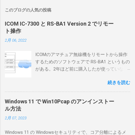
このブログの人気の投稿
ICOM IC-7300 と RS-BA1 Version 2 でリモー
ト操作
2月 06, 2022
ICOMのアマチュア無線機をリモートから操作
するためのソフトウェアで RS-BA1 というもの
がある。2年ほど前に購入したが使っていなか
ったが、そろそろ稲取サイトに電源を引こう
続きを読む
としているので、リモートから操作できる無
線局構築のために、真面目に使ってみること
にした。 市販のソフトウェアだから簡単に動
Windows 11 で Win10Pcap のアンインストー
くだろうと思ったのだが、ちっともそんなに
ル方法
簡単につながらなかった。ということで、ハ
2月 07, 2023
マリポイントを明示しながら、私なりの解説
を書いてみる。 基本的な構成 RS-BA1を使う場
Windows 11 の Windowsセキュリティで、コア分離によるメ
合は、下記のこれらものが必要である ICOMの