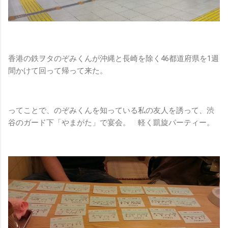
香港の鉄ヲタのぞみくんが沖縄と長崎を除く46都道府県を1週
間かけて回って帰って来た。
ってことで、のぞみくんを知っている私の友人を誘って、渋
谷のガード下「やまがた」で宴会。 軽く凱旋パーティー。