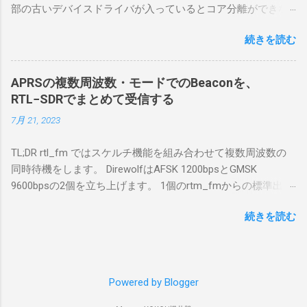
部の古いデバイスドライバが入っているとコア分離ができな
う。 無線機側(サーバ側) のWindows PC。 今
いとのことでした。私の環境では、パケットキャプチャなど
回はちょっと古いIntel NUCにWindows 10 Pro
続きを読む
で利用する Win10Pcap.sys が入っているためにコア分離がで
を入れて使っている。 TPMとか入っているの
きないとエラーが出ておりました。 アンインストールのプロ
でBitLockerのDisk暗号化もでき、遠隔地で盗難
グラムなどを走らせてもアンインストールできなかったの
にあってもデータ流出の危険性が少ないかな
APRSの複数周波数・モードでのBeaconを、
で、どのように実行すればよいのか調べながら実施しまし
と思って。 操作側 (クライアント側) の
RTL−SDRでまとめて受信する
た。結論としては pnputil というコマンドを用いればよかった
Windows PC。 今回は手元にあるマウスコンピ
7月 21, 2023
です。 まずは管理者権限でTerminalを実行します。
ュータのWindows 11が入ったPC 操作側で音声
Windows terminal をインストールした環境でしたので、
を使った交信を行うならば、相応なマイクな
TL;DR rtl_fm ではスケルチ機能を組み合わせて複数周波数の
PowerShellが起動しました。 適当なファイルに、現在インス
ど。 そして、リモート操作を行うソフトウェ
同時待機をします。 DirewolfはAFSK 1200bpsとGMSK
トールされているドライバを書き出す。 pnputil /enum-
アであるRS-BA1。 RS-BA1はサーバ側・クラ
9600bpsの2個を立ち上げます。 1個のrtm_fmからの標準出力
drivers > inf.txt # 上記のファイルから win10pcap を探し出す
イアント側の両方にインストールする。 私の
を2個のDirewolfの標準入力に渡すため、tee などを使いま
notepad.exe inf.txt 下記のよう場所があったので、ここから公
理解した無線機からサーバPC、クライアント
続きを読む
す。 コマンドはこのようになりました。 #!/bin/bash
開名が oem131.inf であるとわかりました。 公開名:
PCまでの流れはこの様になっている。 無線機
thisdir="$(dirname $0)" direwolf_conf="$thisdir/direwolf.conf" (
oem131.inf 元の名前: win10pcap.inf プロバイダー名:
内では、USB Hubの先にUSB SerialとUSB Audio
rtl_fm -M fm -f 144.64M -f 144.66M -f 431.04M -p 36 -s 48000
Win10Pcap Native x64 クラス名: NetTrans クラス GUID:
がつながっている。USB Serialは無線機のマイ
-l 20 - | \ tee >(direwolf -c "$direwolf_conf" -r 48000 -D 1 -t 0 -
{4d36e975-e325-11ce-bfc1-08002be10318} ドライバー バージ
コンとつながり、CI-Vでのコマンドが交換で
Powered by Blogger
B 1200 - | logger -t direwolf1)| \ direwolf -c "$direwolf_conf" -r
ョン: 10/08/2015 10.2.0.5002 署名者名: Microsoft Windows
きる。USB Audioは無線機の受信音や送信時の
48000 -D 1 -t 0 -B 9600 - | logger -t direwolf9) & 同じディレク
Hardware Compatibility Publisher 今回の場合は oem131.inf が