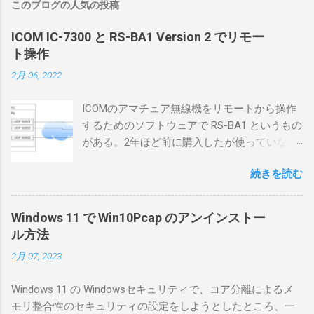
このブログの人気の投稿
ICOM IC-7300 と RS-BA1 Version 2 でリモー
ト操作
2月 06, 2022
ICOMのアマチュア無線機をリモートから操作
するためのソフトウェアで RS-BA1 というもの
がある。2年ほど前に購入したが使っていなか
ったが、そろそろ稲取サイトに電源を引こう
続きを読む
としているので、リモートから操作できる無
線局構築のために、真面目に使ってみること
にした。 市販のソフトウェアだから簡単に動
Windows 11 で Win10Pcap のアンインストー
くだろうと思ったのだが、ちっともそんなに
ル方法
簡単につながらなかった。ということで、ハ
2月 07, 2023
マリポイントを明示しながら、私なりの解説
を書いてみる。 基本的な構成 RS-BA1を使う場
Windows 11 の Windowsセキュリティで、コア分離によるメ
合は、下記のこれらものが必要である ICOMの
モリ整合性のセキュリティの設定をしようとしたところ、一
無線機。 今回は私が持っているIC-7300を使