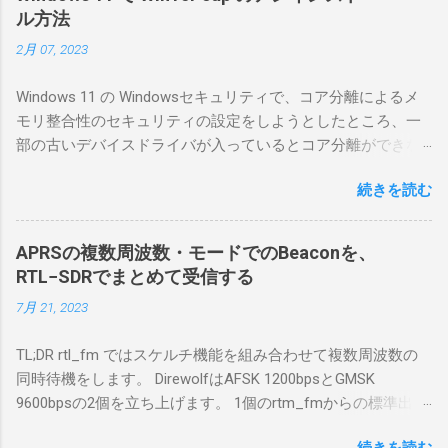
くだろうと思ったのだが、ちっともそんなに
ル方法
簡単につながらなかった。ということで、ハ
2月 07, 2023
マリポイントを明示しながら、私なりの解説
を書いてみる。 基本的な構成 RS-BA1を使う場
Windows 11 の Windowsセキュリティで、コア分離によるメ
合は、下記のこれらものが必要である ICOMの
モリ整合性のセキュリティの設定をしようとしたところ、一
無線機。 今回は私が持っているIC-7300を使
部の古いデバイスドライバが入っているとコア分離ができな
う。 無線機側(サーバ側) のWindows PC。 今
いとのことでした。私の環境では、パケットキャプチャなど
回はちょっと古いIntel NUCにWindows 10 Pro
続きを読む
で利用する Win10Pcap.sys が入っているためにコア分離がで
を入れて使っている。 TPMとか入っているの
きないとエラーが出ておりました。 アンインストールのプロ
でBitLockerのDisk暗号化もでき、遠隔地で盗難
グラムなどを走らせてもアンインストールできなかったの
にあってもデータ流出の危険性が少ないかな
APRSの複数周波数・モードでのBeaconを、
で、どのように実行すればよいのか調べながら実施しまし
と思って。 操作側 (クライアント側) の
RTL−SDRでまとめて受信する
た。結論としては pnputil というコマンドを用いればよかった
Windows PC。 今回は手元にあるマウスコンピ
7月 21, 2023
です。 まずは管理者権限でTerminalを実行します。
ュータのWindows 11が入ったPC 操作側で音声
Windows terminal をインストールした環境でしたので、
を使った交信を行うならば、相応なマイクな
TL;DR rtl_fm ではスケルチ機能を組み合わせて複数周波数の
PowerShellが起動しました。 適当なファイルに、現在インス
ど。 そして、リモート操作を行うソフトウェ
同時待機をします。 DirewolfはAFSK 1200bpsとGMSK
トールされているドライバを書き出す。 pnputil /enum-
アであるRS-BA1。 RS-BA1はサーバ側・クラ
9600bpsの2個を立ち上げます。 1個のrtm_fmからの標準出力
drivers > inf.txt # 上記のファイルから win10pcap を探し出す
イアント側の両方にインストールする。 私の
を2個のDirewolfの標準入力に渡すため、tee などを使いま
notepad.exe inf.txt 下記のよう場所があったので、ここから公
理解した無線機からサーバPC、クライアント
続きを読む