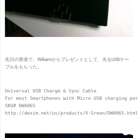
先日の香港で、Williamからプレゼントとして、光るUSBケー
ブルをもらった。
Universal USB Charge & Sync Cable
For most Smartphones with Micro USB charging por
SKU# DWA065
http://dexim.net/us/products/V-Green/DWA065.html