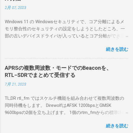
簡単につながらなかった。ということで、ハ
2月 07, 2023
マリポイントを明示しながら、私なりの解説
を書いてみる。 基本的な構成 RS-BA1を使う場
Windows 11 の Windowsセキュリティで、コア分離によるメ
合は、下記のこれらものが必要である ICOMの
モリ整合性のセキュリティの設定をしようとしたところ、一
無線機。 今回は私が持っているIC-7300を使
部の古いデバイスドライバが入っているとコア分離ができな
う。 無線機側(サーバ側) のWindows PC。 今
いとのことでした。私の環境では、パケットキャプチャなど
回はちょっと古いIntel NUCにWindows 10 Pro
続きを読む
で利用する Win10Pcap.sys が入っているためにコア分離がで
を入れて使っている。 TPMとか入っているの
きないとエラーが出ておりました。 アンインストールのプロ
でBitLockerのDisk暗号化もでき、遠隔地で盗難
グラムなどを走らせてもアンインストールできなかったの
にあってもデータ流出の危険性が少ないかな
APRSの複数周波数・モードでのBeaconを、
で、どのように実行すればよいのか調べながら実施しまし
と思って。 操作側 (クライアント側) の
RTL−SDRでまとめて受信する
た。結論としては pnputil というコマンドを用いればよかった
Windows PC。 今回は手元にあるマウスコンピ
7月 21, 2023
です。 まずは管理者権限でTerminalを実行します。
ュータのWindows 11が入ったPC 操作側で音声
Windows terminal をインストールした環境でしたので、
を使った交信を行うならば、相応なマイクな
TL;DR rtl_fm ではスケルチ機能を組み合わせて複数周波数の
PowerShellが起動しました。 適当なファイルに、現在インス
ど。 そして、リモート操作を行うソフトウェ
同時待機をします。 DirewolfはAFSK 1200bpsとGMSK
トールされているドライバを書き出す。 pnputil /enum-
アであるRS-BA1。 RS-BA1はサーバ側・クラ
9600bpsの2個を立ち上げます。 1個のrtm_fmからの標準出力
drivers > inf.txt # 上記のファイルから win10pcap を探し出す
イアント側の両方にインストールする。 私の
を2個のDirewolfの標準入力に渡すため、tee などを使いま
notepad.exe inf.txt 下記のよう場所があったので、ここから公
理解した無線機からサーバPC、クライアント
続きを読む
す。 コマンドはこのようになりました。 #!/bin/bash
開名が oem131.inf であるとわかりました。 公開名:
PCまでの流れはこの様になっている。 無線機