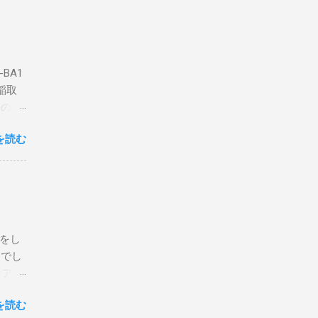
BA1
稲取
築のた
動くだ
を読む
こと
な構成
回は私
はちょ
ている
危険性
定をし
は手元
とでし
た交信
コア分
ェアで
アンイ
する。
を読む
論とし
なっ