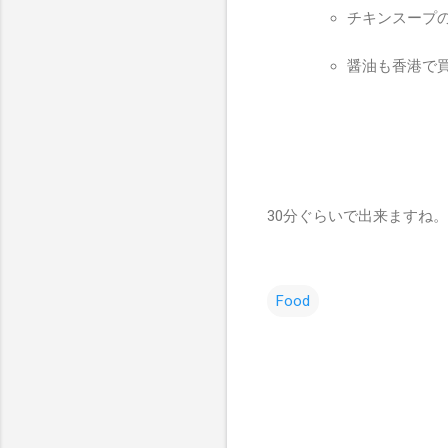
チキンスープ
醤油も香港で買
30分ぐらいで出来ますね
Food
コ
メ
ン
ト