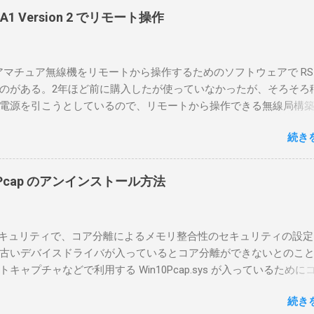
-BA1 Version 2 でリモート操作
のアマチュア無線機をリモートから操作するためのソフトウェアで RS-
のがある。2年ほど前に購入したが使っていなかったが、そろそろ
電源を引こうとしているので、リモートから操作できる無線局構
面目に使ってみることにした。 市販のソフトウェアだから簡単に
続き
ったのだが、ちっともそんなに簡単につながらなかった。という
リポイントを明示しながら、私なりの解説を書いてみる。 基本的
A1を使う場合は、下記のこれらものが必要である ICOMの無線機。 今
in10Pcap のアンインストール方法
るIC-7300を使う。 無線機側(サーバ側) のWindows PC。 今回
ntel NUCにWindows 10 Proを入れて使っている。 TPMとか入っ
tLockerのDisk暗号化もでき、遠隔地で盗難にあってもデータ流出の
indowsセキュリティで、コア分離によるメモリ整合性のセキュリティの設
なと思って。 操作側 (クライアント側) の Windows PC。 今回
古いデバイスドライバが入っているとコア分離ができないとのこ
ウスコンピュータのWindows 11が入ったPC 操作側で音声を使っ
ャプチャなどで利用する Win10Pcap.sys が入っているために
らば、相応なマイクなど。 そして、リモート操作を行うソフトウ
ておりました。 アンインストールのプログラムなどを走らせても
-BA1。 RS-BA1はサーバ側・クライアント側の両方にインストール
続き
で、どのように実行すればよいのか調べながら実施しました。結
した無線機からサーバPC、クライアントPCまでの流れはこの様に