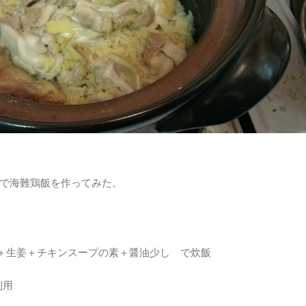
で海難鶏飯を作ってみた。
＋生姜＋チキンスープの素＋醤油少し で炊飯
利用