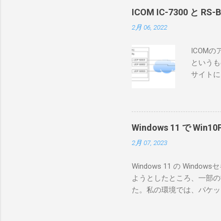
ICOM IC-7300 と RS
2月 06, 2022
ICOM
というも
サイトに
めに、真
ろうと思
で、ハマ
RS-B
Windows 11 で W
が持ってい
2月 07, 2023
っと古いI
のでBi
Windows 11 の W
が少ないか
ようとしたところ、一部の
にあるマ
た。私の環境では、パケットキ
を行うな
離ができないとエラーが出
あるRS
ンストールできなかったの
私の理解