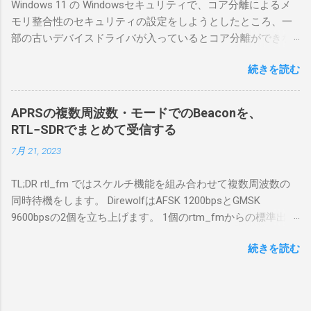
Windows 11 の Windowsセキュリティで、コア分離によるメ
合は、下記のこれらものが必要である ICOMの
モリ整合性のセキュリティの設定をしようとしたところ、一
無線機。 今回は私が持っているIC-7300を使
部の古いデバイスドライバが入っているとコア分離ができな
う。 無線機側(サーバ側) のWindows PC。 今
いとのことでした。私の環境では、パケットキャプチャなど
回はちょっと古いIntel NUCにWindows 10 Pro
続きを読む
で利用する Win10Pcap.sys が入っているためにコア分離がで
を入れて使っている。 TPMとか入っているの
きないとエラーが出ておりました。 アンインストールのプロ
でBitLockerのDisk暗号化もでき、遠隔地で盗難
グラムなどを走らせてもアンインストールできなかったの
にあってもデータ流出の危険性が少ないかな
APRSの複数周波数・モードでのBeaconを、
で、どのように実行すればよいのか調べながら実施しまし
と思って。 操作側 (クライアント側) の
RTL−SDRでまとめて受信する
た。結論としては pnputil というコマンドを用いればよかった
Windows PC。 今回は手元にあるマウスコンピ
7月 21, 2023
です。 まずは管理者権限でTerminalを実行します。
ュータのWindows 11が入ったPC 操作側で音声
Windows terminal をインストールした環境でしたので、
を使った交信を行うならば、相応なマイクな
TL;DR rtl_fm ではスケルチ機能を組み合わせて複数周波数の
PowerShellが起動しました。 適当なファイルに、現在インス
ど。 そして、リモート操作を行うソフトウェ
同時待機をします。 DirewolfはAFSK 1200bpsとGMSK
トールされているドライバを書き出す。 pnputil /enum-
アであるRS-BA1。 RS-BA1はサーバ側・クラ
9600bpsの2個を立ち上げます。 1個のrtm_fmからの標準出力
drivers > inf.txt # 上記のファイルから win10pcap を探し出す
イアント側の両方にインストールする。 私の
を2個のDirewolfの標準入力に渡すため、tee などを使いま
notepad.exe inf.txt 下記のよう場所があったので、ここから公
理解した無線機からサーバPC、クライアント
続きを読む
す。 コマンドはこのようになりました。 #!/bin/bash
開名が oem131.inf であるとわかりました。 公開名:
PCまでの流れはこの様になっている。 無線機
thisdir="$(dirname $0)" direwolf_conf="$thisdir/direwolf.conf" (
oem131.inf 元の名前: win10pcap.inf プロバイダー名:
内では、USB Hubの先にUSB SerialとUSB Audio
rtl_fm -M fm -f 144.64M -f 144.66M -f 431.04M -p 36 -s 48000
Win10Pcap Native x64 クラス名: NetTrans クラス GUID:
がつながっている。USB Serialは無線機のマイ
-l 20 - | \ tee >(direwolf -c "$direwolf_conf" -r 48000 -D 1 -t 0 -
{4d36e975-e325-11ce-bfc1-08002be10318} ドライバー バージ
コンとつながり、CI-Vでのコマンドが交換で