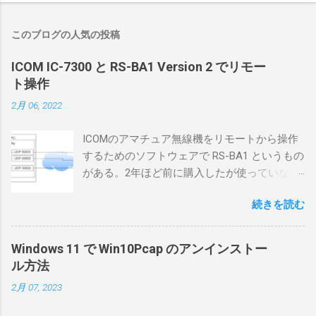
このブログの人気の投稿
ICOM IC-7300 と RS-BA1 Version 2 でリモー
ト操作
2月 06, 2022
ICOMのアマチュア無線機をリモートから操作
するためのソフトウェアで RS-BA1 というもの
がある。2年ほど前に購入したが使っていなか
ったが、そろそろ稲取サイトに電源を引こう
続きを読む
としているので、リモートから操作できる無
線局構築のために、真面目に使ってみること
にした。 市販のソフトウェアだから簡単に動
Windows 11 で Win10Pcap のアンインストー
くだろうと思ったのだが、ちっともそんなに
ル方法
簡単につながらなかった。ということで、ハ
2月 07, 2023
マリポイントを明示しながら、私なりの解説
を書いてみる。 基本的な構成 RS-BA1を使う場