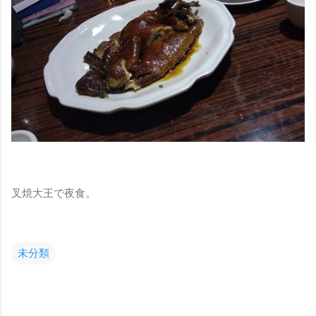
叉焼大王で夜食。
未分類
コ
メ