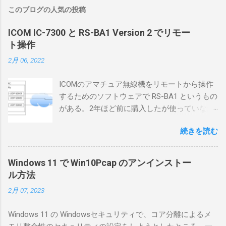
このブログの人気の投稿
ICOM IC-7300 と RS-BA1 Version 2 でリモー
ト操作
2月 06, 2022
ICOMのアマチュア無線機をリモートから操作
するためのソフトウェアで RS-BA1 というもの
がある。2年ほど前に購入したが使っていなか
ったが、そろそろ稲取サイトに電源を引こう
続きを読む
としているので、リモートから操作できる無
線局構築のために、真面目に使ってみること
にした。 市販のソフトウェアだから簡単に動
Windows 11 で Win10Pcap のアンインストー
くだろうと思ったのだが、ちっともそんなに
ル方法
簡単につながらなかった。ということで、ハ
2月 07, 2023
マリポイントを明示しながら、私なりの解説
を書いてみる。 基本的な構成 RS-BA1を使う場
Windows 11 の Windowsセキュリティで、コア分離によるメ
合は、下記のこれらものが必要である ICOMの