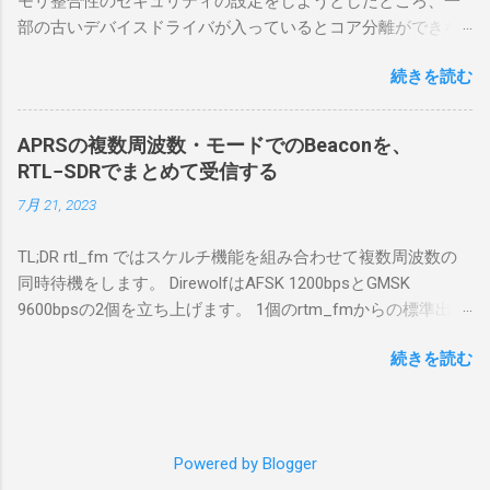
モリ整合性のセキュリティの設定をしようとしたところ、一
無線機。 今回は私が持っているIC-7300を使
部の古いデバイスドライバが入っているとコア分離ができな
う。 無線機側(サーバ側) のWindows PC。 今
いとのことでした。私の環境では、パケットキャプチャなど
回はちょっと古いIntel NUCにWindows 10 Pro
続きを読む
で利用する Win10Pcap.sys が入っているためにコア分離がで
を入れて使っている。 TPMとか入っているの
きないとエラーが出ておりました。 アンインストールのプロ
でBitLockerのDisk暗号化もでき、遠隔地で盗難
グラムなどを走らせてもアンインストールできなかったの
にあってもデータ流出の危険性が少ないかな
APRSの複数周波数・モードでのBeaconを、
で、どのように実行すればよいのか調べながら実施しまし
と思って。 操作側 (クライアント側) の
RTL−SDRでまとめて受信する
た。結論としては pnputil というコマンドを用いればよかった
Windows PC。 今回は手元にあるマウスコンピ
7月 21, 2023
です。 まずは管理者権限でTerminalを実行します。
ュータのWindows 11が入ったPC 操作側で音声
Windows terminal をインストールした環境でしたので、
を使った交信を行うならば、相応なマイクな
TL;DR rtl_fm ではスケルチ機能を組み合わせて複数周波数の
PowerShellが起動しました。 適当なファイルに、現在インス
ど。 そして、リモート操作を行うソフトウェ
同時待機をします。 DirewolfはAFSK 1200bpsとGMSK
トールされているドライバを書き出す。 pnputil /enum-
アであるRS-BA1。 RS-BA1はサーバ側・クラ
9600bpsの2個を立ち上げます。 1個のrtm_fmからの標準出力
drivers > inf.txt # 上記のファイルから win10pcap を探し出す
イアント側の両方にインストールする。 私の
を2個のDirewolfの標準入力に渡すため、tee などを使いま
notepad.exe inf.txt 下記のよう場所があったので、ここから公
理解した無線機からサーバPC、クライアント
続きを読む
す。 コマンドはこのようになりました。 #!/bin/bash
開名が oem131.inf であるとわかりました。 公開名:
PCまでの流れはこの様になっている。 無線機
thisdir="$(dirname $0)" direwolf_conf="$thisdir/direwolf.conf" (
oem131.inf 元の名前: win10pcap.inf プロバイダー名:
内では、USB Hubの先にUSB SerialとUSB Audio
rtl_fm -M fm -f 144.64M -f 144.66M -f 431.04M -p 36 -s 48000
Win10Pcap Native x64 クラス名: NetTrans クラス GUID:
がつながっている。USB Serialは無線機のマイ
-l 20 - | \ tee >(direwolf -c "$direwolf_conf" -r 48000 -D 1 -t 0 -
{4d36e975-e325-11ce-bfc1-08002be10318} ドライバー バージ
コンとつながり、CI-Vでのコマンドが交換で
Powered by Blogger
B 1200 - | logger -t direwolf1)| \ direwolf -c "$direwolf_conf" -r
ョン: 10/08/2015 10.2.0.5002 署名者名: Microsoft Windows
きる。USB Audioは無線機の受信音や送信時の