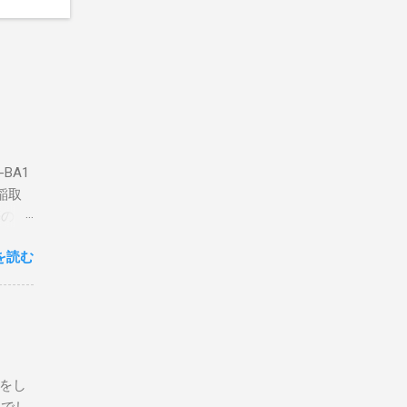
BA1
稲取
築のた
動くだ
を読む
こと
な構成
回は私
はちょ
ている
危険性
定をし
は手元