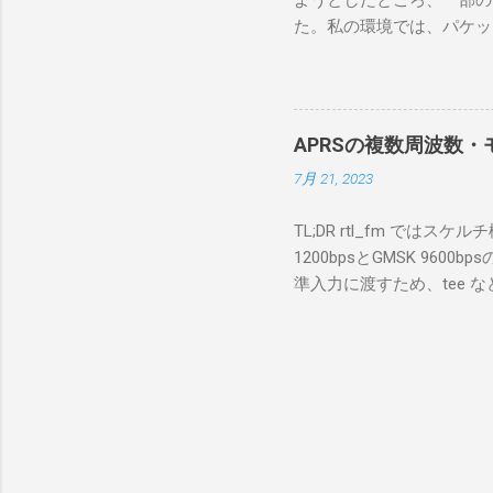
ようとしたところ、一部の
にあるマ
た。私の環境では、パケットキ
を行うな
離ができないとエラーが出
あるRS
ンストールできなかったの
私の理解
ては pnputil という
ている。 
す。 Windows termi
る。US
APRSの複数周波数・モ
なファイルに、現在インストールされ
る。US
7月 21, 2023
上記のファイルから win10pc
いる。 無
から公開名が oem131.inf 
をUDP 
TL;DR rtl_fm では
バイダー名: Win10Pcap Nativ
信するCI
1200bpsとGMSK 960
08002be10318} ドライバー バ
50003
準入力に渡すため、tee な
Hardware Compatibili
BA1 R
thisdir="$(dirname $0)" dir
除する。 pnputil /dele
アントPCのR
f 431.04M -p 36 -s 48000 -l 
logger -t direwolf1)| \ dire
同じディレクトリにおいてある d
null CHANNEL 0 MYCALL
Passcode PBEACON sendto=
long=139^02 alt=in_meter 