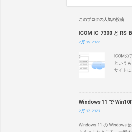
このブログの人気の投稿
ICOM IC-7300 と RS
2月 06, 2022
ICOM
というも
サイトに
めに、真
ろうと思
で、ハマ
RS-B
Windows 11 で W
が持ってい
2月 07, 2023
っと古いI
のでBi
Windows 11 の W
が少ないか