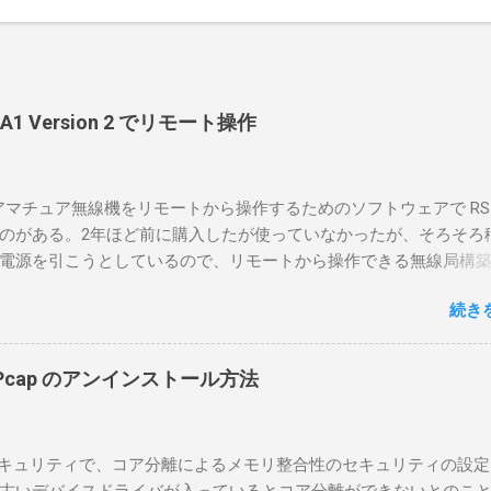
-BA1 Version 2 でリモート操作
のアマチュア無線機をリモートから操作するためのソフトウェアで RS-
のがある。2年ほど前に購入したが使っていなかったが、そろそろ
電源を引こうとしているので、リモートから操作できる無線局構
面目に使ってみることにした。 市販のソフトウェアだから簡単に
続き
ったのだが、ちっともそんなに簡単につながらなかった。という
リポイントを明示しながら、私なりの解説を書いてみる。 基本的
A1を使う場合は、下記のこれらものが必要である ICOMの無線機。 今
in10Pcap のアンインストール方法
るIC-7300を使う。 無線機側(サーバ側) のWindows PC。 今回
ntel NUCにWindows 10 Proを入れて使っている。 TPMとか入っ
tLockerのDisk暗号化もでき、遠隔地で盗難にあってもデータ流出の
indowsセキュリティで、コア分離によるメモリ整合性のセキュリティの設
なと思って。 操作側 (クライアント側) の Windows PC。 今回