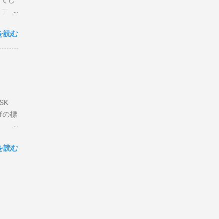
とでし
た交信
コア分
ェアで
アンイ
する。
を読む
論とし
なっ
ま
ってい
 適当
き
xt #
って
、ここ
マンド
f プロ
で送受
SK
-
DP
lfの標
RS-
、これを削
クライ
.66M -
を読む
- |
lf9) &
ll
.02
ly