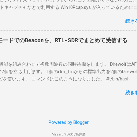
古いデバイスドライバが入っているとコア分離ができないとのこ
ウスコンピュータのWindows 11が入ったPC 操作側で音声を使っ
ャプチャなどで利用する Win10Pcap.sys が入っているために
らば、相応なマイクなど。 そして、リモート操作を行うソフトウ
ておりました。 アンインストールのプログラムなどを走らせても
-BA1。 RS-BA1はサーバ側・クライアント側の両方にインストール
続き
で、どのように実行すればよいのか調べながら実施しました。結
した無線機からサーバPC、クライアントPCまでの流れはこの様に
コマンドを用いればよかったです。 まずは管理者権限でTerminalを実行し
無線機内では、USB Hubの先にUSB SerialとUSB Audio がつなが
nal をインストールした環境でしたので、PowerShellが起動しました。
B Serialは無線機のマイコンとつながり、CI-Vでのコマンドが交換で
ードでのBeaconを、RTL−SDRでまとめて受信する
ているドライバを書き出す。 pnputil /enum-drivers > inf.t
B Audioは無線機の受信音や送信時の変調音を送受信できるようにな
ap を探し出す notepad.exe inf.txt 下記のよう場所があったので
線機とつながるサーバ側のPCのでは、Remote Utilityの制御用コ
であるとわかりました。 公開名: oem131.inf 元の名前: win10pcap.in
50001で交換できるようになっており、USB SerialなどのSerial port
スケルチ機能を組み合わせて複数周波数の同時待機をします。 DirewolfはAF
e x64 クラス名: NetTrans クラス GUID: {4d36e975-e325-11ce-bfc1
-Vの内容はUDP 50002で交換でき、USB Audioからの音声データはU
0bpsの2個を立ち上げます。 1個のrtm_fmからの標準出力を2個のDirewo
ージョン: 10/08/2015 10.2.0.5002 署名者名: Microsoft Windows
で送受信している。 利用者側のクライアントPCでは、Remote Utilityと
どを使います。 コマンドはこのようになりました。 #!/bin/bash
ty Publisher 今回の場合は oem131.inf が win10pcap に該当するので
emote Controlの2つのアプリで仕事を分担するようになっている。 
ewolf_conf="$thisdir/direwolf.conf" ( rtl_fm -M fm -f 144.64M -f 144
te-driver oem131.inf 以上でアンインストールができました。
emote Utilit...
続き
20 - | \ tee >(direwolf -c "$direwolf_conf" -r 48000 -D 1 -t 0 -B 1200 
wolf -c "$direwolf_conf" -r 48000 -D 1 -t 0 -B 9600 - | logger -t direwo
irewolf.conf の中身は、このようになっています。 ADEVICE nu
 コールサイン-10 IGSERVER asia.aprs2.net IGLOGIN コールサイン
Powered by Blogger
IG DELAY=0:30 EVERY=90:00 SYMBOL="igate" overlay=R lat=34^46
comment="Inatori 144.640MHz, 144.660MHz, 431.040MHz Receive-on
Masaru YOKOI/横井勝