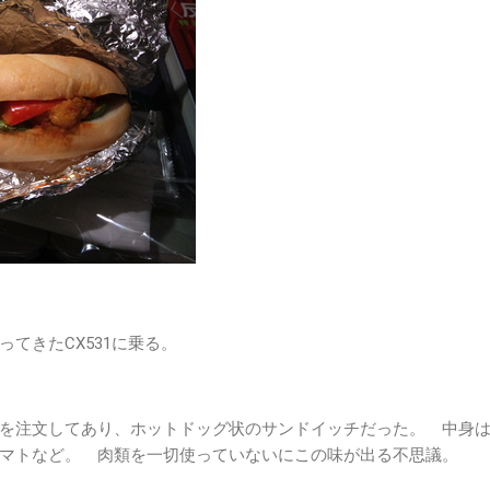
てきたCX531に乗る。
を注文してあり、ホットドッグ状のサンドイッチだった。 中身
マトなど。 肉類を一切使っていないにこの味が出る不思議。