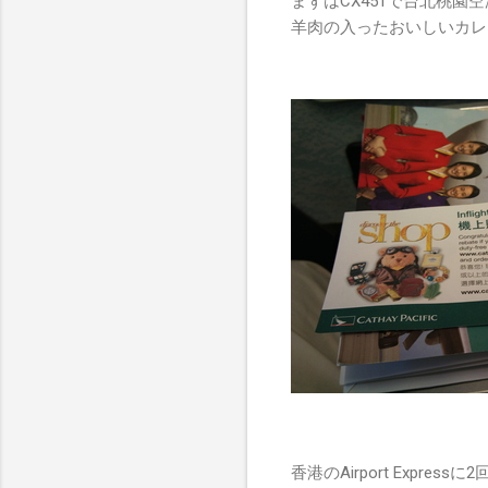
まずはCX451で台北桃
羊肉の入ったおいしいカレ
香港のAirport Exp