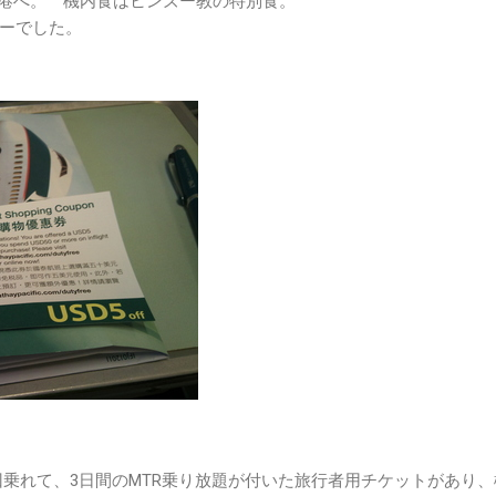
園空港へ。 機内食はヒンズー教の特別食。
ーでした。
ressに2回乗れて、3日間のMTR乗り放題が付いた旅行者用チケットがあり