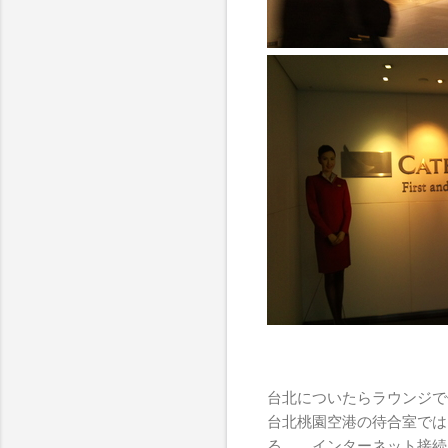
台北についたらラウンジで
台北桃園空港の待合室では 
る。 インターネット接続