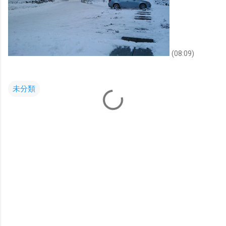
(08:09)
未分類
コ
メ
ン
ト