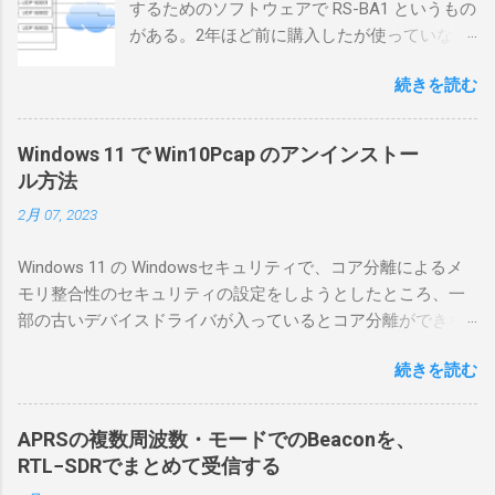
するためのソフトウェアで RS-BA1 というもの
がある。2年ほど前に購入したが使っていなか
ったが、そろそろ稲取サイトに電源を引こう
続きを読む
としているので、リモートから操作できる無
線局構築のために、真面目に使ってみること
にした。 市販のソフトウェアだから簡単に動
Windows 11 で Win10Pcap のアンインストー
くだろうと思ったのだが、ちっともそんなに
ル方法
簡単につながらなかった。ということで、ハ
2月 07, 2023
マリポイントを明示しながら、私なりの解説
を書いてみる。 基本的な構成 RS-BA1を使う場
Windows 11 の Windowsセキュリティで、コア分離によるメ
合は、下記のこれらものが必要である ICOMの
モリ整合性のセキュリティの設定をしようとしたところ、一
無線機。 今回は私が持っているIC-7300を使
部の古いデバイスドライバが入っているとコア分離ができな
う。 無線機側(サーバ側) のWindows PC。 今
いとのことでした。私の環境では、パケットキャプチャなど
回はちょっと古いIntel NUCにWindows 10 Pro
続きを読む
で利用する Win10Pcap.sys が入っているためにコア分離がで
を入れて使っている。 TPMとか入っているの
きないとエラーが出ておりました。 アンインストールのプロ
でBitLockerのDisk暗号化もでき、遠隔地で盗難
グラムなどを走らせてもアンインストールできなかったの
にあってもデータ流出の危険性が少ないかな
APRSの複数周波数・モードでのBeaconを、
で、どのように実行すればよいのか調べながら実施しまし
と思って。 操作側 (クライアント側) の
RTL−SDRでまとめて受信する
た。結論としては pnputil というコマンドを用いればよかった
Windows PC。 今回は手元にあるマウスコンピ