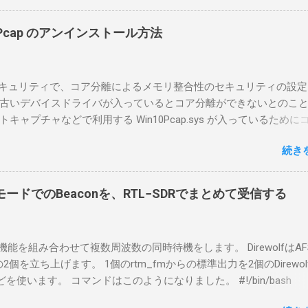
リポイントを明示しながら、私なりの解説を書いてみる。 基本的
A1を使う場合は、下記のこれらものが必要である ICOMの無線機。 今
in10Pcap のアンインストール方法
るIC-7300を使う。 無線機側(サーバ側) のWindows PC。 今回
ntel NUCにWindows 10 Proを入れて使っている。 TPMとか入っ
tLockerのDisk暗号化もでき、遠隔地で盗難にあってもデータ流出の
indowsセキュリティで、コア分離によるメモリ整合性のセキュリティの設
なと思って。 操作側 (クライアント側) の Windows PC。 今回
古いデバイスドライバが入っているとコア分離ができないとのこ
ウスコンピュータのWindows 11が入ったPC 操作側で音声を使っ
ャプチャなどで利用する Win10Pcap.sys が入っているために
らば、相応なマイクなど。 そして、リモート操作を行うソフトウ
ておりました。 アンインストールのプログラムなどを走らせても
-BA1。 RS-BA1はサーバ側・クライアント側の両方にインストール
続き
で、どのように実行すればよいのか調べながら実施しました。結
した無線機からサーバPC、クライアントPCまでの流れはこの様に
コマンドを用いればよかったです。 まずは管理者権限でTerminalを実行し
無線機内では、USB Hubの先にUSB SerialとUSB Audio がつなが
nal をインストールした環境でしたので、PowerShellが起動しました。
B Serialは無線機のマイコンとつながり、CI-Vでのコマンドが交換で
ードでのBeaconを、RTL−SDRでまとめて受信する
ているドライバを書き出す。 pnputil /enum-drivers > inf.t
B Audioは無線機の受信音や送信時の変調音を送受信できるようにな
ap を探し出す notepad.exe inf.txt 下記のよう場所があったので
線機とつながるサーバ側のPCのでは、Remote Utilityの制御用コ
であるとわかりました。 公開名: oem131.inf 元の名前: win10pcap.in
50001で交換できるようになっており、USB SerialなどのSerial port
スケルチ機能を組み合わせて複数周波数の同時待機をします。 DirewolfはAF
e x64 クラス名: NetTrans クラス GUID: {4d36e975-e325-11ce-bfc1
-Vの内容はUDP 50002で交換でき、USB Audioからの音声データはU
0bpsの2個を立ち上げます。 1個のrtm_fmからの標準出力を2個のDirewo
ージョン: 10/08/2015 10.2.0.5002 署名者名: Microsoft Windows
で送受信している。 利用者側のクライアントPCでは、Remote Utilityと
どを使います。 コマンドはこのようになりました。 #!/bin/bash
ty Publisher 今回の場合は oem131.inf が win10pcap に該当するので
emote Controlの2つのアプリで仕事を分担するようになっている。 
ewolf_conf="$thisdir/direwolf.conf" ( rtl_fm -M fm -f 144.64M -f 144
te-driver oem131.inf 以上でアンインストールができました。
emote Utilit...