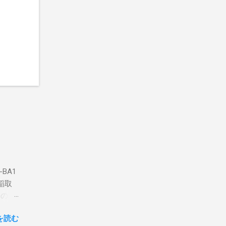
BA1
稲取
築のた
動くだ
を読む
こと