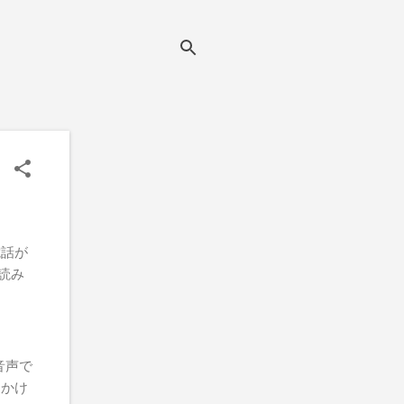
電話が
声読み
音声で
キかけ