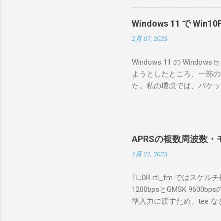
で、ハマ
RS-B
Windows 11 で W
が持ってい
2月 07, 2023
っと古いI
のでBi
Windows 11 の W
が少ないか
ようとしたところ、一部の
にあるマ
た。私の環境では、パケットキ
を行うな
離ができないとエラーが出
あるRS
ンストールできなかったの
私の理解
ては pnputil という
ている。 
す。 Windows termi
る。US
APRSの複数周波数・モ
なファイルに、現在インストールされ
る。US
7月 21, 2023
上記のファイルから win10pc
いる。 無
から公開名が oem131.inf 
をUDP 
TL;DR rtl_fm では
バイダー名: Win10Pcap Nativ
信するCI
1200bpsとGMSK 960
08002be10318} ドライバー バ
50003
準入力に渡すため、tee な
Hardware Compatibili
BA1 R
thisdir="$(dirname $0)" dir
除する。 pnputil /dele
アントPCのR