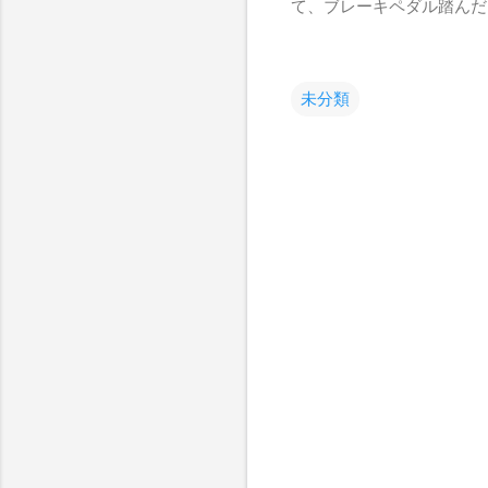
て、ブレーキペダル踏んだ
未分類
コ
メ
ン
ト