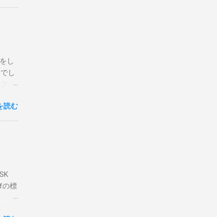
な構成
回は私
はちょ
ている
危険性
定をし
は手元
とでし
た交信
コア分
ェアで
アンイ
する。
を読む
論とし
なっ
ま
ってい
 適当
き
xt #
って
、ここ
マンド
f プロ
で送受
SK
-
DP
lfの標
RS-
、これを削
クライ
.66M -