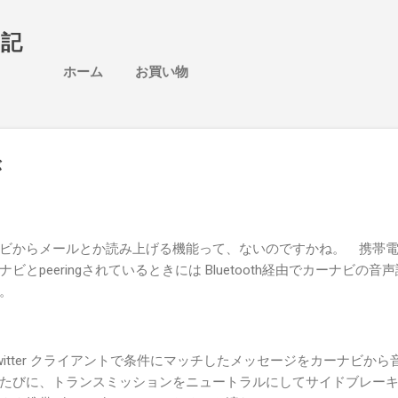
スキップしてメイン コンテンツに移動
日記
ホーム
お買い物
が
ビからメールとか読み上げる機能って、ないのですかね。 携帯
とpeeringされているときには Bluetooth経由でカーナビの音
。
witter クライアントで条件にマッチしたメッセージをカーナビから
たびに、トランスミッションをニュートラルにしてサイドブレー