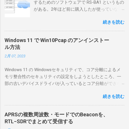
するためのソフトウェアで RS-BA1 というもの
がある。2年ほど前に購入したが使っていなか
ったが、そろそろ稲取サイトに電源を引こう
続きを読む
としているので、リモートから操作できる無
線局構築のために、真面目に使ってみること
にした。 市販のソフトウェアだから簡単に動
Windows 11 で Win10Pcap のアンインストー
くだろうと思ったのだが、ちっともそんなに
ル方法
簡単につながらなかった。ということで、ハ
2月 07, 2023
マリポイントを明示しながら、私なりの解説
を書いてみる。 基本的な構成 RS-BA1を使う場
Windows 11 の Windowsセキュリティで、コア分離によるメ
合は、下記のこれらものが必要である ICOMの
モリ整合性のセキュリティの設定をしようとしたところ、一
無線機。 今回は私が持っているIC-7300を使
部の古いデバイスドライバが入っているとコア分離ができな
う。 無線機側(サーバ側) のWindows PC。 今
いとのことでした。私の環境では、パケットキャプチャなど
回はちょっと古いIntel NUCにWindows 10 Pro
続きを読む
で利用する Win10Pcap.sys が入っているためにコア分離がで
を入れて使っている。 TPMとか入っているの
きないとエラーが出ておりました。 アンインストールのプロ
でBitLockerのDisk暗号化もでき、遠隔地で盗難
グラムなどを走らせてもアンインストールできなかったの
にあってもデータ流出の危険性が少ないかな
APRSの複数周波数・モードでのBeaconを、
で、どのように実行すればよいのか調べながら実施しまし
と思って。 操作側 (クライアント側) の
RTL−SDRでまとめて受信する
た。結論としては pnputil というコマンドを用いればよかった
Windows PC。 今回は手元にあるマウスコンピ