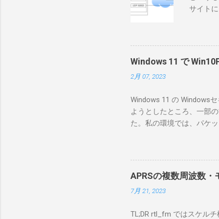
サイトに
めに、真
ろうと思
で、ハマ
RS-B
Windows 11 で W
が持ってい
2月 07, 2023
っと古いI
のでBi
Windows 11 の W
が少ないか
ようとしたところ、一部の
にあるマ
た。私の環境では、パケットキ
を行うな
離ができないとエラーが出
あるRS
ンストールできなかったの
私の理解
ては pnputil という
ている。 
す。 Windows termi
る。US
APRSの複数周波数・モ
なファイルに、現在インストールされ
る。US
7月 21, 2023
上記のファイルから win10pc
いる。 無
から公開名が oem131.inf 
をUDP 
TL;DR rtl_fm では
バイダー名: Win10Pcap Nativ