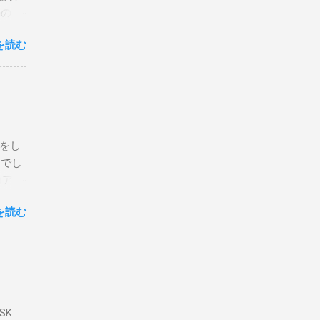
築のた
動くだ
を読む
こと
な構成
回は私
はちょ
ている
危険性
定をし
は手元
とでし
た交信
コア分
ェアで
アンイ
する。
を読む
論とし
なっ
ま
ってい
 適当
き
xt #
って
、ここ
マンド
f プロ
で送受
SK
-