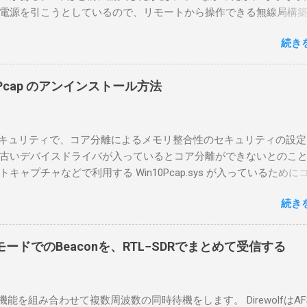
電源を引こうとしているので、リモートから操作できる無線局構
面目に使ってみることにした。 市販のソフトウェアだから簡単に
続き
ったのだが、ちっともそんなに簡単につながらなかった。という
リポイントを明示しながら、私なりの解説を書いてみる。 基本的
A1を使う場合は、下記のこれらものが必要である ICOMの無線機。 今
in10Pcap のアンインストール方法
るIC-7300を使う。 無線機側(サーバ側) のWindows PC。 今回
ntel NUCにWindows 10 Proを入れて使っている。 TPMとか入っ
tLockerのDisk暗号化もでき、遠隔地で盗難にあってもデータ流出の
indowsセキュリティで、コア分離によるメモリ整合性のセキュリティの設
なと思って。 操作側 (クライアント側) の Windows PC。 今回
古いデバイスドライバが入っているとコア分離ができないとのこ
ウスコンピュータのWindows 11が入ったPC 操作側で音声を使っ
ャプチャなどで利用する Win10Pcap.sys が入っているために
らば、相応なマイクなど。 そして、リモート操作を行うソフトウ
ておりました。 アンインストールのプログラムなどを走らせても
-BA1。 RS-BA1はサーバ側・クライアント側の両方にインストール
続き
で、どのように実行すればよいのか調べながら実施しました。結
した無線機からサーバPC、クライアントPCまでの流れはこの様に
コマンドを用いればよかったです。 まずは管理者権限でTerminalを実行し
無線機内では、USB Hubの先にUSB SerialとUSB Audio がつなが
nal をインストールした環境でしたので、PowerShellが起動しました。
B Serialは無線機のマイコンとつながり、CI-Vでのコマンドが交換で
ードでのBeaconを、RTL−SDRでまとめて受信する
ているドライバを書き出す。 pnputil /enum-drivers > inf.t
B Audioは無線機の受信音や送信時の変調音を送受信できるようにな
ap を探し出す notepad.exe inf.txt 下記のよう場所があったので
線機とつながるサーバ側のPCのでは、Remote Utilityの制御用コ
であるとわかりました。 公開名: oem131.inf 元の名前: win10pcap.in
50001で交換できるようになっており、USB SerialなどのSerial port
スケルチ機能を組み合わせて複数周波数の同時待機をします。 DirewolfはAF
e x64 クラス名: NetTrans クラス GUID: {4d36e975-e325-11ce-bfc1