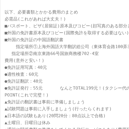
以下、必要書類とかかる費用のまとめ
必需品(これがあれば大丈夫！)
■パスポート、ビザ(居留証)原本及びコピー(顔写真のある部分
■外国の免許書原本及びコピー(国際免許を取得する必要はない)
■外国の免許証の中国語翻訳書
　　 指定場所①上海外国語大学翻訳総公司（東体育会路100弄
　 指定場所②南京東路66号国旅商務楼702-4室
費用(意外と安い！)
●免許証用写真：40元
●適性検査：60元
●免許証翻訳：40元
●免許証発行：55元　　　　なんとTOTAL199元！(タクシー
POINT(これで完璧！)
▲免許証の翻訳書は事前に準備しましょう
▲試験問題は事前に入手しましょう(行ったらくれます)
▲日本語の試験もあり(20問20分：80点以上で合格)
▲土曜日、日曜日は休み