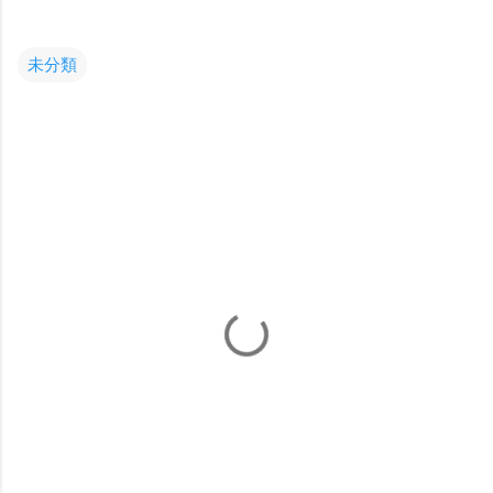
未分類
コ
メ
ン
ト