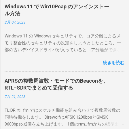
にした。 市販のソフトウェアだから簡単に動
Windows 11 で Win10Pcap のアンインストー
くだろうと思ったのだが、ちっともそんなに
ル方法
簡単につながらなかった。ということで、ハ
2月 07, 2023
マリポイントを明示しながら、私なりの解説
を書いてみる。 基本的な構成 RS-BA1を使う場
Windows 11 の Windowsセキュリティで、コア分離によるメ
合は、下記のこれらものが必要である ICOMの
モリ整合性のセキュリティの設定をしようとしたところ、一
無線機。 今回は私が持っているIC-7300を使
部の古いデバイスドライバが入っているとコア分離ができな
う。 無線機側(サーバ側) のWindows PC。 今
いとのことでした。私の環境では、パケットキャプチャなど
回はちょっと古いIntel NUCにWindows 10 Pro
続きを読む
で利用する Win10Pcap.sys が入っているためにコア分離がで
を入れて使っている。 TPMとか入っているの
きないとエラーが出ておりました。 アンインストールのプロ
でBitLockerのDisk暗号化もでき、遠隔地で盗難
グラムなどを走らせてもアンインストールできなかったの
にあってもデータ流出の危険性が少ないかな
APRSの複数周波数・モードでのBeaconを、
で、どのように実行すればよいのか調べながら実施しまし
と思って。 操作側 (クライアント側) の
RTL−SDRでまとめて受信する
た。結論としては pnputil というコマンドを用いればよかった
Windows PC。 今回は手元にあるマウスコンピ
7月 21, 2023
です。 まずは管理者権限でTerminalを実行します。
ュータのWindows 11が入ったPC 操作側で音声
Windows terminal をインストールした環境でしたので、
を使った交信を行うならば、相応なマイクな
TL;DR rtl_fm ではスケルチ機能を組み合わせて複数周波数の
PowerShellが起動しました。 適当なファイルに、現在インス
ど。 そして、リモート操作を行うソフトウェ
同時待機をします。 DirewolfはAFSK 1200bpsとGMSK
トールされているドライバを書き出す。 pnputil /enum-
アであるRS-BA1。 RS-BA1はサーバ側・クラ
9600bpsの2個を立ち上げます。 1個のrtm_fmからの標準出力
drivers > inf.txt # 上記のファイルから win10pcap を探し出す
イアント側の両方にインストールする。 私の