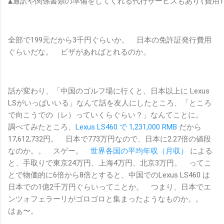
▲通訳や関係書類の準備をしてくれる代行サービスもあり(費用TOT
全部で199元だから3千円ぐらいか。 日本の免許証発行費用
ぐらいだな。 ビザがあればとれるのか。
話が変わり、「中国のゴルフ場に行くと、日本以上に Lexus
LSがいっぱいいる」なんて話を友人にしたところ、「ところ
で向こうでの（レ）っていくらぐらい？」なんてことに。
調べてみたところ、
Lexus LS460 で 1,231,000 RMB
だから
17,612,732円。 日本で773万円なので、日本に2.27倍の値段
なのか。。 スゲー。
世界各国の平均年収（月収）
による
と、手取りで東京24万円、上海4万円、北京3万円。 ってこ
とで物価的に6倍から8倍とすると、中国でのLexus LS460 は
日本での1億2千万円ぐらいってことか。 つまり、日本でエ
ンツォフェラーリがゴロゴロと集まったようなものか。。
はぁ〜。