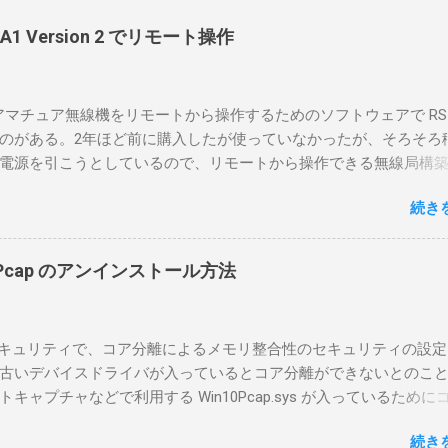
-BA1 Version 2 でリモート操作
のアマチュア無線機をリモートから操作するためのソフトウェアで RS-
のがある。2年ほど前に購入したが使っていなかったが、そろそろ
電源を引こうとしているので、リモートから操作できる無線局構
面目に使ってみることにした。 市販のソフトウェアだから簡単に
続き
ったのだが、ちっともそんなに簡単につながらなかった。という
リポイントを明示しながら、私なりの解説を書いてみる。 基本的
A1を使う場合は、下記のこれらものが必要である ICOMの無線機。 今
in10Pcap のアンインストール方法
るIC-7300を使う。 無線機側(サーバ側) のWindows PC。 今回
ntel NUCにWindows 10 Proを入れて使っている。 TPMとか入っ
tLockerのDisk暗号化もでき、遠隔地で盗難にあってもデータ流出の
indowsセキュリティで、コア分離によるメモリ整合性のセキュリティの設
なと思って。 操作側 (クライアント側) の Windows PC。 今回
古いデバイスドライバが入っているとコア分離ができないとのこ
ウスコンピュータのWindows 11が入ったPC 操作側で音声を使っ
ャプチャなどで利用する Win10Pcap.sys が入っているために
らば、相応なマイクなど。 そして、リモート操作を行うソフトウ
ておりました。 アンインストールのプログラムなどを走らせても
-BA1。 RS-BA1はサーバ側・クライアント側の両方にインストール
続き
で、どのように実行すればよいのか調べながら実施しました。結