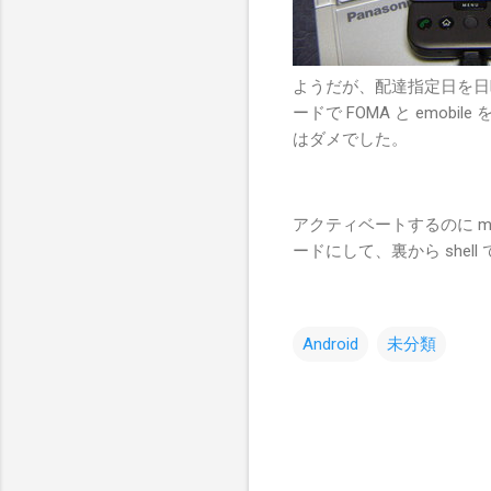
ようだが、配達指定日を日
ードで FOMA と emobi
はダメでした。
アクティベートするのに m
ードにして、裏から shell
Android
未分類
コ
メ
ン