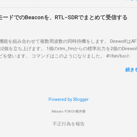
した無線機からサーバPC、クライアントPCまでの流れはこの様に
コマンドを用いればよかったです。 まずは管理者権限でTerminalを実行し
無線機内では、USB Hubの先にUSB SerialとUSB Audio がつなが
nal をインストールした環境でしたので、PowerShellが起動しました。
B Serialは無線機のマイコンとつながり、CI-Vでのコマンドが交換で
ードでのBeaconを、RTL−SDRでまとめて受信する
ているドライバを書き出す。 pnputil /enum-drivers > inf.t
B Audioは無線機の受信音や送信時の変調音を送受信できるようにな
ap を探し出す notepad.exe inf.txt 下記のよう場所があったので
線機とつながるサーバ側のPCのでは、Remote Utilityの制御用コ
であるとわかりました。 公開名: oem131.inf 元の名前: win10pcap.in
50001で交換できるようになっており、USB SerialなどのSerial port
スケルチ機能を組み合わせて複数周波数の同時待機をします。 DirewolfはAF
e x64 クラス名: NetTrans クラス GUID: {4d36e975-e325-11ce-bfc1
-Vの内容はUDP 50002で交換でき、USB Audioからの音声データはU
0bpsの2個を立ち上げます。 1個のrtm_fmからの標準出力を2個のDirewo
ージョン: 10/08/2015 10.2.0.5002 署名者名: Microsoft Windows
で送受信している。 利用者側のクライアントPCでは、Remote Utilityと
どを使います。 コマンドはこのようになりました。 #!/bin/bash
ty Publisher 今回の場合は oem131.inf が win10pcap に該当するので
emote Controlの2つのアプリで仕事を分担するようになっている。 
ewolf_conf="$thisdir/direwolf.conf" ( rtl_fm -M fm -f 144.64M -f 144
te-driver oem131.inf 以上でアンインストールができました。
emote Utilit...
続き
20 - | \ tee >(direwolf -c "$direwolf_conf" -r 48000 -D 1 -t 0 -B 1200 
wolf -c "$direwolf_conf" -r 48000 -D 1 -t 0 -B 9600 - | logger -t direwo
irewolf.conf の中身は、このようになっています。 ADEVICE nu
 コールサイン-10 IGSERVER asia.aprs2.net IGLOGIN コールサイン
Powered by Blogger
IG DELAY=0:30 EVERY=90:00 SYMBOL="igate" overlay=R lat=34^46
comment="Inatori 144.640MHz, 144.660MHz, 431.040MHz Receive-on
Masaru YOKOI/横井勝
ps" SDRドングルを使ったAPRS I-Gateについて アマチュア無線で位置情
数の周波数帯で複数のモードが使われております。最近ですと受信機
不正行為を報告
て、PCやRa...