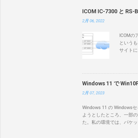
ICOM IC-7300 と RS
2月 06, 2022
ICOM
というも
サイトに
めに、真
ろうと思
で、ハマ
RS-B
Windows 11 で W
が持ってい
2月 07, 2023
っと古いI
のでBi
Windows 11 の W
が少ないか
ようとしたところ、一部の
にあるマ
た。私の環境では、パケットキ
を行うな
離ができないとエラーが出
あるRS
ンストールできなかったの