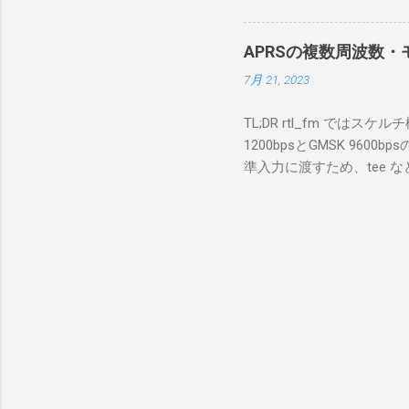
私の理解
ては pnputil という
ている。 
す。 Windows termi
る。US
APRSの複数周波数・モ
なファイルに、現在インストールされ
る。US
7月 21, 2023
上記のファイルから win10pc
いる。 無
から公開名が oem131.inf 
をUDP 
TL;DR rtl_fm では
バイダー名: Win10Pcap Nativ
信するCI
1200bpsとGMSK 960
08002be10318} ドライバー バ
50003
準入力に渡すため、tee な
Hardware Compatibili
BA1 R
thisdir="$(dirname $0)" dir
除する。 pnputil /dele
アントPCのR
f 431.04M -p 36 -s 48000 -l 
logger -t direwolf1)| \ dire
同じディレクトリにおいてある d
null CHANNEL 0 MYCALL
Passcode PBEACON sendto=
long=139^02 alt=in_meter 
GW 1200bps+9600b
受信するAPRSでは、複
USBのSDR受信ドングルを用い