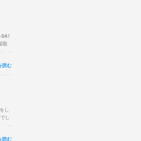
BA1
稲取
築のた
動くだ
を読む
こと
な構成
回は私
はちょ
ている
危険性
定をし
は手元
とでし
た交信
コア分
ェアで
アンイ
する。
を読む
論とし