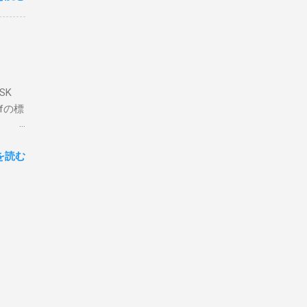
なっ
ま
ってい
 適当
き
xt #
って
、ここ
マンド
f プロ
で送受
SK
-
DP
lfの標
RS-
、これを削
クライ
.66M -
を読む
- |
lf9) &
ll
.02
ly
報を送
には