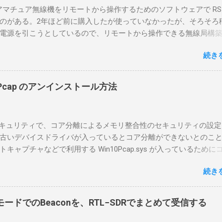
のアマチュア無線機をリモートから操作するためのソフトウェアで RS-
のがある。2年ほど前に購入したが使っていなかったが、そろそろ
電源を引こうとしているので、リモートから操作できる無線局構
面目に使ってみることにした。 市販のソフトウェアだから簡単に
続き
ったのだが、ちっともそんなに簡単につながらなかった。という
リポイントを明示しながら、私なりの解説を書いてみる。 基本的
A1を使う場合は、下記のこれらものが必要である ICOMの無線機。 今
in10Pcap のアンインストール方法
るIC-7300を使う。 無線機側(サーバ側) のWindows PC。 今回
ntel NUCにWindows 10 Proを入れて使っている。 TPMとか入っ
tLockerのDisk暗号化もでき、遠隔地で盗難にあってもデータ流出の
indowsセキュリティで、コア分離によるメモリ整合性のセキュリティの設
なと思って。 操作側 (クライアント側) の Windows PC。 今回
古いデバイスドライバが入っているとコア分離ができないとのこ
ウスコンピュータのWindows 11が入ったPC 操作側で音声を使っ
ャプチャなどで利用する Win10Pcap.sys が入っているために
らば、相応なマイクなど。 そして、リモート操作を行うソフトウ
ておりました。 アンインストールのプログラムなどを走らせても
-BA1。 RS-BA1はサーバ側・クライアント側の両方にインストール
続き
で、どのように実行すればよいのか調べながら実施しました。結
した無線機からサーバPC、クライアントPCまでの流れはこの様に
コマンドを用いればよかったです。 まずは管理者権限でTerminalを実行し
無線機内では、USB Hubの先にUSB SerialとUSB Audio がつなが
nal をインストールした環境でしたので、PowerShellが起動しました。
B Serialは無線機のマイコンとつながり、CI-Vでのコマンドが交換で
ードでのBeaconを、RTL−SDRでまとめて受信する
ているドライバを書き出す。 pnputil /enum-drivers > inf.t
B Audioは無線機の受信音や送信時の変調音を送受信できるようにな
ap を探し出す notepad.exe inf.txt 下記のよう場所があったので