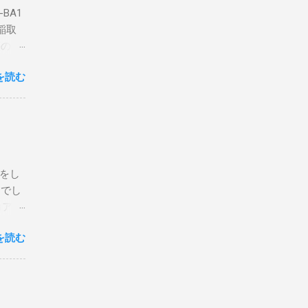
BA1
稲取
築のた
動くだ
を読む
こと
な構成
回は私
はちょ
ている
危険性
定をし
は手元
とでし
た交信
コア分
ェアで
アンイ
する。
を読む
論とし
なっ
ま
ってい
 適当
き
xt #
って
、ここ