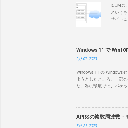
ICOM
というも
サイトに
めに、真
ろうと思
で、ハマ
RS-B
Windows 11 で W
が持ってい
2月 07, 2023
っと古いI
のでBi
Windows 11 の W
が少ないか
ようとしたところ、一部の
にあるマ
た。私の環境では、パケットキ
を行うな
離ができないとエラーが出
あるRS
ンストールできなかったの
私の理解
ては pnputil という
ている。 
す。 Windows termi
る。US
APRSの複数周波数・モ
なファイルに、現在インストールされ
る。US
7月 21, 2023
上記のファイルから win10pc