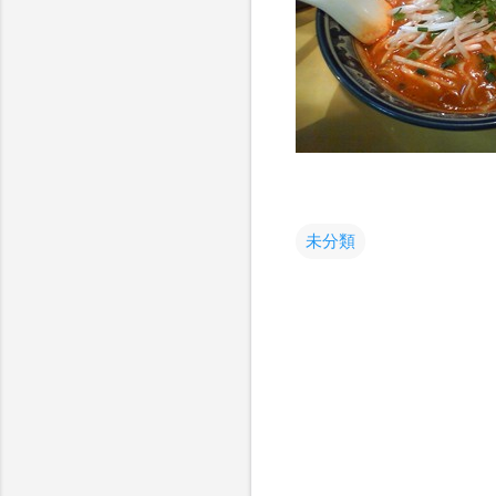
未分類
コ
メ
ン
ト