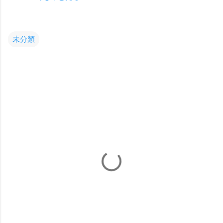
未分類
コ
メ
ン
ト