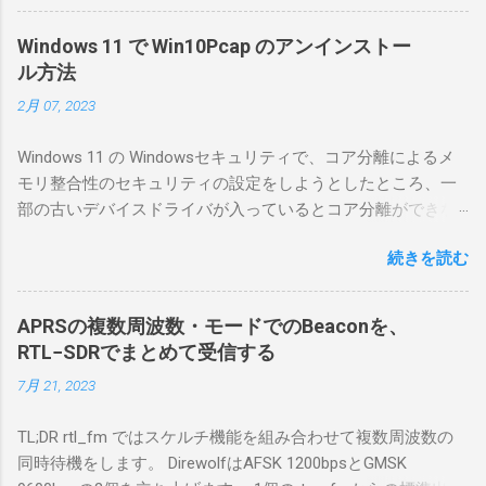
線局構築のために、真面目に使ってみること
にした。 市販のソフトウェアだから簡単に動
Windows 11 で Win10Pcap のアンインストー
くだろうと思ったのだが、ちっともそんなに
ル方法
簡単につながらなかった。ということで、ハ
2月 07, 2023
マリポイントを明示しながら、私なりの解説
を書いてみる。 基本的な構成 RS-BA1を使う場
Windows 11 の Windowsセキュリティで、コア分離によるメ
合は、下記のこれらものが必要である ICOMの
モリ整合性のセキュリティの設定をしようとしたところ、一
無線機。 今回は私が持っているIC-7300を使
部の古いデバイスドライバが入っているとコア分離ができな
う。 無線機側(サーバ側) のWindows PC。 今
いとのことでした。私の環境では、パケットキャプチャなど
回はちょっと古いIntel NUCにWindows 10 Pro
続きを読む
で利用する Win10Pcap.sys が入っているためにコア分離がで
を入れて使っている。 TPMとか入っているの
きないとエラーが出ておりました。 アンインストールのプロ
でBitLockerのDisk暗号化もでき、遠隔地で盗難
グラムなどを走らせてもアンインストールできなかったの
にあってもデータ流出の危険性が少ないかな
APRSの複数周波数・モードでのBeaconを、
で、どのように実行すればよいのか調べながら実施しまし
と思って。 操作側 (クライアント側) の
RTL−SDRでまとめて受信する
た。結論としては pnputil というコマンドを用いればよかった
Windows PC。 今回は手元にあるマウスコンピ
7月 21, 2023
です。 まずは管理者権限でTerminalを実行します。
ュータのWindows 11が入ったPC 操作側で音声
Windows terminal をインストールした環境でしたので、
を使った交信を行うならば、相応なマイクな
TL;DR rtl_fm ではスケルチ機能を組み合わせて複数周波数の
PowerShellが起動しました。 適当なファイルに、現在インス
ど。 そして、リモート操作を行うソフトウェ
同時待機をします。 DirewolfはAFSK 1200bpsとGMSK
トールされているドライバを書き出す。 pnputil /enum-
アであるRS-BA1。 RS-BA1はサーバ側・クラ