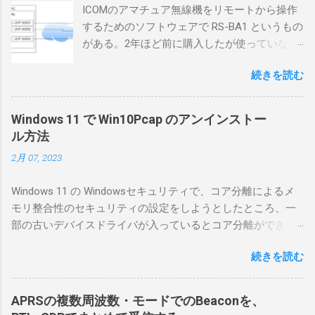
ICOMのアマチュア無線機をリモートから操作
するためのソフトウェアで RS-BA1 というもの
がある。2年ほど前に購入したが使っていなか
ったが、そろそろ稲取サイトに電源を引こう
続きを読む
としているので、リモートから操作できる無
線局構築のために、真面目に使ってみること
にした。 市販のソフトウェアだから簡単に動
Windows 11 で Win10Pcap のアンインストー
くだろうと思ったのだが、ちっともそんなに
ル方法
簡単につながらなかった。ということで、ハ
2月 07, 2023
マリポイントを明示しながら、私なりの解説
を書いてみる。 基本的な構成 RS-BA1を使う場
Windows 11 の Windowsセキュリティで、コア分離によるメ
合は、下記のこれらものが必要である ICOMの
モリ整合性のセキュリティの設定をしようとしたところ、一
無線機。 今回は私が持っているIC-7300を使
部の古いデバイスドライバが入っているとコア分離ができな
う。 無線機側(サーバ側) のWindows PC。 今
いとのことでした。私の環境では、パケットキャプチャなど
回はちょっと古いIntel NUCにWindows 10 Pro
続きを読む
で利用する Win10Pcap.sys が入っているためにコア分離がで
を入れて使っている。 TPMとか入っているの
きないとエラーが出ておりました。 アンインストールのプロ
でBitLockerのDisk暗号化もでき、遠隔地で盗難
グラムなどを走らせてもアンインストールできなかったの
にあってもデータ流出の危険性が少ないかな
APRSの複数周波数・モードでのBeaconを、
で、どのように実行すればよいのか調べながら実施しまし
と思って。 操作側 (クライアント側) の