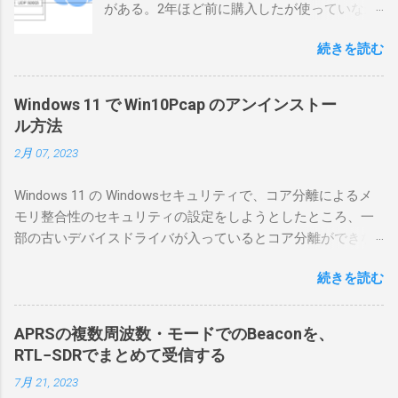
がある。2年ほど前に購入したが使っていなか
ったが、そろそろ稲取サイトに電源を引こう
続きを読む
としているので、リモートから操作できる無
線局構築のために、真面目に使ってみること
にした。 市販のソフトウェアだから簡単に動
Windows 11 で Win10Pcap のアンインストー
くだろうと思ったのだが、ちっともそんなに
ル方法
簡単につながらなかった。ということで、ハ
2月 07, 2023
マリポイントを明示しながら、私なりの解説
を書いてみる。 基本的な構成 RS-BA1を使う場
Windows 11 の Windowsセキュリティで、コア分離によるメ
合は、下記のこれらものが必要である ICOMの
モリ整合性のセキュリティの設定をしようとしたところ、一
無線機。 今回は私が持っているIC-7300を使
部の古いデバイスドライバが入っているとコア分離ができな
う。 無線機側(サーバ側) のWindows PC。 今
いとのことでした。私の環境では、パケットキャプチャなど
回はちょっと古いIntel NUCにWindows 10 Pro
続きを読む
で利用する Win10Pcap.sys が入っているためにコア分離がで
を入れて使っている。 TPMとか入っているの
きないとエラーが出ておりました。 アンインストールのプロ
でBitLockerのDisk暗号化もでき、遠隔地で盗難
グラムなどを走らせてもアンインストールできなかったの
にあってもデータ流出の危険性が少ないかな
APRSの複数周波数・モードでのBeaconを、
で、どのように実行すればよいのか調べながら実施しまし
と思って。 操作側 (クライアント側) の
RTL−SDRでまとめて受信する
た。結論としては pnputil というコマンドを用いればよかった
Windows PC。 今回は手元にあるマウスコンピ
7月 21, 2023
です。 まずは管理者権限でTerminalを実行します。
ュータのWindows 11が入ったPC 操作側で音声