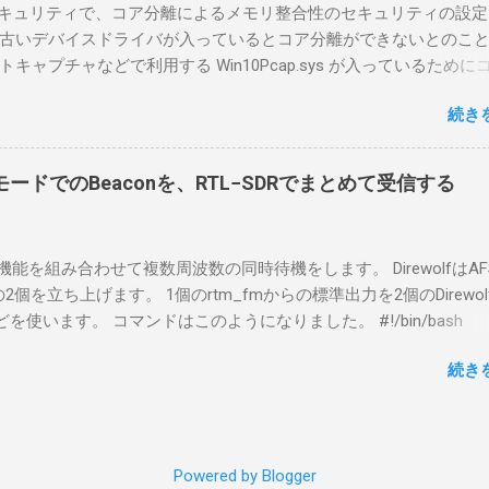
indowsセキュリティで、コア分離によるメモリ整合性のセキュリティの設
なと思って。 操作側 (クライアント側) の Windows PC。 今回
古いデバイスドライバが入っているとコア分離ができないとのこ
ウスコンピュータのWindows 11が入ったPC 操作側で音声を使っ
ャプチャなどで利用する Win10Pcap.sys が入っているために
らば、相応なマイクなど。 そして、リモート操作を行うソフトウ
ておりました。 アンインストールのプログラムなどを走らせても
-BA1。 RS-BA1はサーバ側・クライアント側の両方にインストール
続き
で、どのように実行すればよいのか調べながら実施しました。結
した無線機からサーバPC、クライアントPCまでの流れはこの様に
コマンドを用いればよかったです。 まずは管理者権限でTerminalを実行し
無線機内では、USB Hubの先にUSB SerialとUSB Audio がつなが
nal をインストールした環境でしたので、PowerShellが起動しました。
B Serialは無線機のマイコンとつながり、CI-Vでのコマンドが交換で
ードでのBeaconを、RTL−SDRでまとめて受信する
ているドライバを書き出す。 pnputil /enum-drivers > inf.t
B Audioは無線機の受信音や送信時の変調音を送受信できるようにな
ap を探し出す notepad.exe inf.txt 下記のよう場所があったので
線機とつながるサーバ側のPCのでは、Remote Utilityの制御用コ
であるとわかりました。 公開名: oem131.inf 元の名前: win10pcap.in
50001で交換できるようになっており、USB SerialなどのSerial port
スケルチ機能を組み合わせて複数周波数の同時待機をします。 DirewolfはAF
e x64 クラス名: NetTrans クラス GUID: {4d36e975-e325-11ce-bfc1
-Vの内容はUDP 50002で交換でき、USB Audioからの音声データはU
0bpsの2個を立ち上げます。 1個のrtm_fmからの標準出力を2個のDirewo
ージョン: 10/08/2015 10.2.0.5002 署名者名: Microsoft Windows
で送受信している。 利用者側のクライアントPCでは、Remote Utilityと
どを使います。 コマンドはこのようになりました。 #!/bin/bash
ty Publisher 今回の場合は oem131.inf が win10pcap に該当するので
emote Controlの2つのアプリで仕事を分担するようになっている。 
ewolf_conf="$thisdir/direwolf.conf" ( rtl_fm -M fm -f 144.64M -f 144
te-driver oem131.inf 以上でアンインストールができました。
emote Utilit...
続き
20 - | \ tee >(direwolf -c "$direwolf_conf" -r 48000 -D 1 -t 0 -B 1200 
wolf -c "$direwolf_conf" -r 48000 -D 1 -t 0 -B 9600 - | logger -t direwo
irewolf.conf の中身は、このようになっています。 ADEVICE nu
 コールサイン-10 IGSERVER asia.aprs2.net IGLOGIN コールサイン
Powered by Blogger
IG DELAY=0:30 EVERY=90:00 SYMBOL="igate" overlay=R lat=34^46