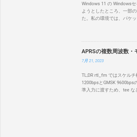
Windows 11 の W
が少ないか
ようとしたところ、一部の
にあるマ
た。私の環境では、パケットキ
を行うな
離ができないとエラーが出
あるRS
ンストールできなかったの
私の理解
ては pnputil という
ている。 
す。 Windows termi
る。US
APRSの複数周波数・モ
なファイルに、現在インストールされ
る。US
7月 21, 2023
上記のファイルから win10pc
いる。 無
から公開名が oem131.inf 
をUDP 
TL;DR rtl_fm では
バイダー名: Win10Pcap Nativ
信するCI
1200bpsとGMSK 960
08002be10318} ドライバー バ
50003
準入力に渡すため、tee な
Hardware Compatibili
BA1 R
thisdir="$(dirname $0)" dir
除する。 pnputil /dele
アントPCのR
f 431.04M -p 36 -s 48000 -l 
logger -t direwolf1)| \ dire
同じディレクトリにおいてある d
null CHANNEL 0 MYCALL
Passcode PBEACON sendto=