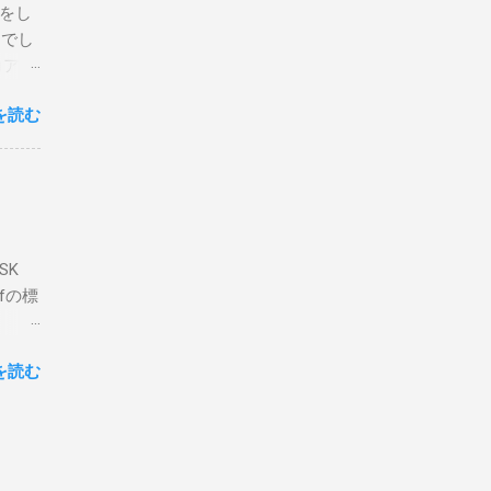
定をし
は手元
とでし
た交信
コア分
ェアで
アンイ
する。
を読む
論とし
なっ
ま
ってい
 適当
き
xt #
って
、ここ
マンド
f プロ
で送受
SK
-
DP
lfの標
RS-
、これを削
クライ
.66M -
を読む
- |
lf9) &
ll
.02