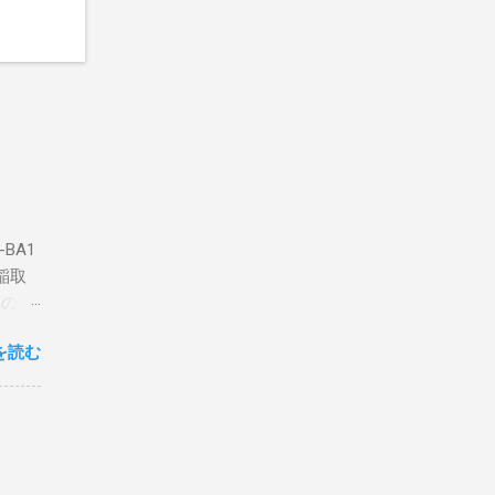
BA1
稲取
築のた
動くだ
を読む
こと
な構成
回は私
はちょ
ている
危険性