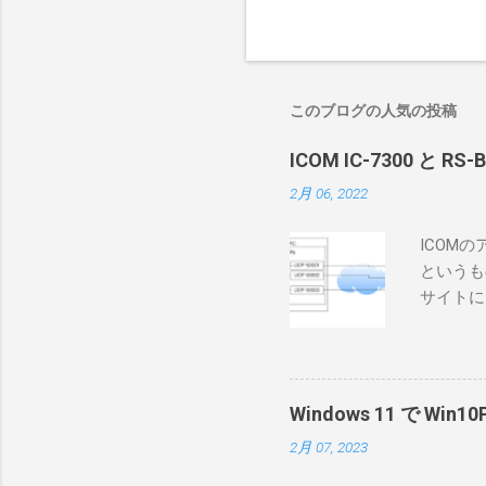
このブログの人気の投稿
ICOM IC-7300 と RS
2月 06, 2022
ICOM
というも
サイトに
めに、真
ろうと思
で、ハマ
RS-B
Windows 11 で W
が持ってい
2月 07, 2023
っと古いI
のでBi