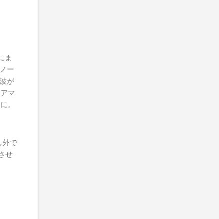
にま
のノー
波が
、アマ
うに。
し外で
させ