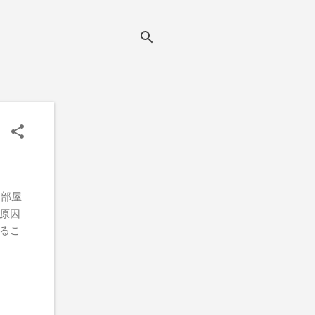
に部屋
原因
るこ