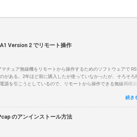
-BA1 Version 2 でリモート操作
のアマチュア無線機をリモートから操作するためのソフトウェアで RS-
のがある。2年ほど前に購入したが使っていなかったが、そろそろ
電源を引こうとしているので、リモートから操作できる無線局構
面目に使ってみることにした。 市販のソフトウェアだから簡単に
続き
ったのだが、ちっともそんなに簡単につながらなかった。という
リポイントを明示しながら、私なりの解説を書いてみる。 基本的
A1を使う場合は、下記のこれらものが必要である ICOMの無線機。 今
in10Pcap のアンインストール方法
るIC-7300を使う。 無線機側(サーバ側) のWindows PC。 今回
ntel NUCにWindows 10 Proを入れて使っている。 TPMとか入っ
tLockerのDisk暗号化もでき、遠隔地で盗難にあってもデータ流出の