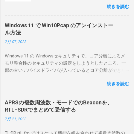
ったが、そろそろ稲取サイトに電源を引こう
続きを読む
としているので、リモートから操作できる無
線局構築のために、真面目に使ってみること
にした。 市販のソフトウェアだから簡単に動
Windows 11 で Win10Pcap のアンインストー
くだろうと思ったのだが、ちっともそんなに
ル方法
簡単につながらなかった。ということで、ハ
2月 07, 2023
マリポイントを明示しながら、私なりの解説
を書いてみる。 基本的な構成 RS-BA1を使う場
Windows 11 の Windowsセキュリティで、コア分離によるメ
合は、下記のこれらものが必要である ICOMの
モリ整合性のセキュリティの設定をしようとしたところ、一
無線機。 今回は私が持っているIC-7300を使
部の古いデバイスドライバが入っているとコア分離ができな
う。 無線機側(サーバ側) のWindows PC。 今
いとのことでした。私の環境では、パケットキャプチャなど
回はちょっと古いIntel NUCにWindows 10 Pro
続きを読む
で利用する Win10Pcap.sys が入っているためにコア分離がで
を入れて使っている。 TPMとか入っているの
きないとエラーが出ておりました。 アンインストールのプロ
でBitLockerのDisk暗号化もでき、遠隔地で盗難
グラムなどを走らせてもアンインストールできなかったの
にあってもデータ流出の危険性が少ないかな
APRSの複数周波数・モードでのBeaconを、
で、どのように実行すればよいのか調べながら実施しまし
と思って。 操作側 (クライアント側) の
RTL−SDRでまとめて受信する
た。結論としては pnputil というコマンドを用いればよかった
Windows PC。 今回は手元にあるマウスコンピ
7月 21, 2023
です。 まずは管理者権限でTerminalを実行します。
ュータのWindows 11が入ったPC 操作側で音声
Windows terminal をインストールした環境でしたので、
を使った交信を行うならば、相応なマイクな
TL;DR rtl_fm ではスケルチ機能を組み合わせて複数周波数の