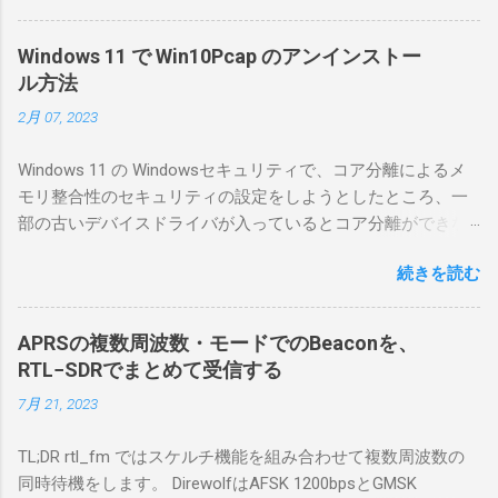
線局構築のために、真面目に使ってみること
にした。 市販のソフトウェアだから簡単に動
Windows 11 で Win10Pcap のアンインストー
くだろうと思ったのだが、ちっともそんなに
ル方法
簡単につながらなかった。ということで、ハ
2月 07, 2023
マリポイントを明示しながら、私なりの解説
を書いてみる。 基本的な構成 RS-BA1を使う場
Windows 11 の Windowsセキュリティで、コア分離によるメ
合は、下記のこれらものが必要である ICOMの
モリ整合性のセキュリティの設定をしようとしたところ、一
無線機。 今回は私が持っているIC-7300を使
部の古いデバイスドライバが入っているとコア分離ができな
う。 無線機側(サーバ側) のWindows PC。 今
いとのことでした。私の環境では、パケットキャプチャなど
回はちょっと古いIntel NUCにWindows 10 Pro
続きを読む
で利用する Win10Pcap.sys が入っているためにコア分離がで
を入れて使っている。 TPMとか入っているの
きないとエラーが出ておりました。 アンインストールのプロ
でBitLockerのDisk暗号化もでき、遠隔地で盗難
グラムなどを走らせてもアンインストールできなかったの
にあってもデータ流出の危険性が少ないかな
APRSの複数周波数・モードでのBeaconを、
で、どのように実行すればよいのか調べながら実施しまし
と思って。 操作側 (クライアント側) の
RTL−SDRでまとめて受信する
た。結論としては pnputil というコマンドを用いればよかった
Windows PC。 今回は手元にあるマウスコンピ
7月 21, 2023
です。 まずは管理者権限でTerminalを実行します。
ュータのWindows 11が入ったPC 操作側で音声
Windows terminal をインストールした環境でしたので、
を使った交信を行うならば、相応なマイクな
TL;DR rtl_fm ではスケルチ機能を組み合わせて複数周波数の
PowerShellが起動しました。 適当なファイルに、現在インス
ど。 そして、リモート操作を行うソフトウェ
同時待機をします。 DirewolfはAFSK 1200bpsとGMSK
トールされているドライバを書き出す。 pnputil /enum-
アであるRS-BA1。 RS-BA1はサーバ側・クラ