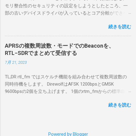
合は、下記のこれらものが必要である ICOMの
モリ整合性のセキュリティの設定をしようとしたところ、一
無線機。 今回は私が持っているIC-7300を使
部の古いデバイスドライバが入っているとコア分離ができな
う。 無線機側(サーバ側) のWindows PC。 今
いとのことでした。私の環境では、パケットキャプチャなど
回はちょっと古いIntel NUCにWindows 10 Pro
続きを読む
で利用する Win10Pcap.sys が入っているためにコア分離がで
を入れて使っている。 TPMとか入っているの
きないとエラーが出ておりました。 アンインストールのプロ
でBitLockerのDisk暗号化もでき、遠隔地で盗難
グラムなどを走らせてもアンインストールできなかったの
にあってもデータ流出の危険性が少ないかな
APRSの複数周波数・モードでのBeaconを、
で、どのように実行すればよいのか調べながら実施しまし
と思って。 操作側 (クライアント側) の
RTL−SDRでまとめて受信する
た。結論としては pnputil というコマンドを用いればよかった
Windows PC。 今回は手元にあるマウスコンピ
7月 21, 2023
です。 まずは管理者権限でTerminalを実行します。
ュータのWindows 11が入ったPC 操作側で音声
Windows terminal をインストールした環境でしたので、
を使った交信を行うならば、相応なマイクな
TL;DR rtl_fm ではスケルチ機能を組み合わせて複数周波数の
PowerShellが起動しました。 適当なファイルに、現在インス
ど。 そして、リモート操作を行うソフトウェ
同時待機をします。 DirewolfはAFSK 1200bpsとGMSK
トールされているドライバを書き出す。 pnputil /enum-
アであるRS-BA1。 RS-BA1はサーバ側・クラ
9600bpsの2個を立ち上げます。 1個のrtm_fmからの標準出力
drivers > inf.txt # 上記のファイルから win10pcap を探し出す
イアント側の両方にインストールする。 私の
を2個のDirewolfの標準入力に渡すため、tee などを使いま
notepad.exe inf.txt 下記のよう場所があったので、ここから公
理解した無線機からサーバPC、クライアント
続きを読む
す。 コマンドはこのようになりました。 #!/bin/bash
開名が oem131.inf であるとわかりました。 公開名:
PCまでの流れはこの様になっている。 無線機
thisdir="$(dirname $0)" direwolf_conf="$thisdir/direwolf.conf" (
oem131.inf 元の名前: win10pcap.inf プロバイダー名:
内では、USB Hubの先にUSB SerialとUSB Audio
rtl_fm -M fm -f 144.64M -f 144.66M -f 431.04M -p 36 -s 48000
Win10Pcap Native x64 クラス名: NetTrans クラス GUID:
がつながっている。USB Serialは無線機のマイ
-l 20 - | \ tee >(direwolf -c "$direwolf_conf" -r 48000 -D 1 -t 0 -
{4d36e975-e325-11ce-bfc1-08002be10318} ドライバー バージ
コンとつながり、CI-Vでのコマンドが交換で
Powered by Blogger
B 1200 - | logger -t direwolf1)| \ direwolf -c "$direwolf_conf" -r