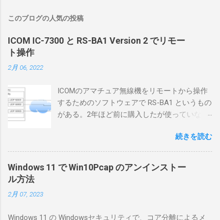
このブログの人気の投稿
ICOM IC-7300 と RS-BA1 Version 2 でリモー
ト操作
2月 06, 2022
ICOMのアマチュア無線機をリモートから操作
するためのソフトウェアで RS-BA1 というもの
がある。2年ほど前に購入したが使っていなか
ったが、そろそろ稲取サイトに電源を引こう
続きを読む
としているので、リモートから操作できる無
線局構築のために、真面目に使ってみること
にした。 市販のソフトウェアだから簡単に動
Windows 11 で Win10Pcap のアンインストー
くだろうと思ったのだが、ちっともそんなに
ル方法
簡単につながらなかった。ということで、ハ
2月 07, 2023
マリポイントを明示しながら、私なりの解説
を書いてみる。 基本的な構成 RS-BA1を使う場
Windows 11 の Windowsセキュリティで、コア分離によるメ