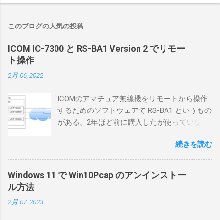
このブログの人気の投稿
ICOM IC-7300 と RS-BA1 Version 2 でリモー
ト操作
2月 06, 2022
ICOMのアマチュア無線機をリモートから操作
するためのソフトウェアで RS-BA1 というもの
がある。2年ほど前に購入したが使っていなか
ったが、そろそろ稲取サイトに電源を引こう
続きを読む
としているので、リモートから操作できる無
線局構築のために、真面目に使ってみること
にした。 市販のソフトウェアだから簡単に動
Windows 11 で Win10Pcap のアンインストー
くだろうと思ったのだが、ちっともそんなに
ル方法
簡単につながらなかった。ということで、ハ
2月 07, 2023
マリポイントを明示しながら、私なりの解説
を書いてみる。 基本的な構成 RS-BA1を使う場