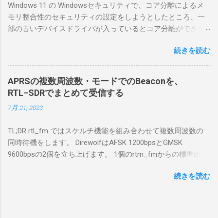
Windows 11 の Windowsセキュリティで、コア分離によるメ
合は、下記のこれらものが必要である ICOMの
モリ整合性のセキュリティの設定をしようとしたところ、一
無線機。 今回は私が持っているIC-7300を使
部の古いデバイスドライバが入っているとコア分離ができな
う。 無線機側(サーバ側) のWindows PC。 今
いとのことでした。私の環境では、パケットキャプチャなど
回はちょっと古いIntel NUCにWindows 10 Pro
続きを読む
で利用する Win10Pcap.sys が入っているためにコア分離がで
を入れて使っている。 TPMとか入っているの
きないとエラーが出ておりました。 アンインストールのプロ
でBitLockerのDisk暗号化もでき、遠隔地で盗難
グラムなどを走らせてもアンインストールできなかったの
にあってもデータ流出の危険性が少ないかな
APRSの複数周波数・モードでのBeaconを、
で、どのように実行すればよいのか調べながら実施しまし
と思って。 操作側 (クライアント側) の
RTL−SDRでまとめて受信する
た。結論としては pnputil というコマンドを用いればよかった
Windows PC。 今回は手元にあるマウスコンピ
7月 21, 2023
です。 まずは管理者権限でTerminalを実行します。
ュータのWindows 11が入ったPC 操作側で音声
Windows terminal をインストールした環境でしたので、
を使った交信を行うならば、相応なマイクな
TL;DR rtl_fm ではスケルチ機能を組み合わせて複数周波数の
PowerShellが起動しました。 適当なファイルに、現在インス
ど。 そして、リモート操作を行うソフトウェ
同時待機をします。 DirewolfはAFSK 1200bpsとGMSK
トールされているドライバを書き出す。 pnputil /enum-
アであるRS-BA1。 RS-BA1はサーバ側・クラ
9600bpsの2個を立ち上げます。 1個のrtm_fmからの標準出力
drivers > inf.txt # 上記のファイルから win10pcap を探し出す
イアント側の両方にインストールする。 私の
を2個のDirewolfの標準入力に渡すため、tee などを使いま
notepad.exe inf.txt 下記のよう場所があったので、ここから公
理解した無線機からサーバPC、クライアント
続きを読む
す。 コマンドはこのようになりました。 #!/bin/bash
開名が oem131.inf であるとわかりました。 公開名:
PCまでの流れはこの様になっている。 無線機
thisdir="$(dirname $0)" direwolf_conf="$thisdir/direwolf.conf" (
oem131.inf 元の名前: win10pcap.inf プロバイダー名:
内では、USB Hubの先にUSB SerialとUSB Audio
rtl_fm -M fm -f 144.64M -f 144.66M -f 431.04M -p 36 -s 48000
Win10Pcap Native x64 クラス名: NetTrans クラス GUID:
がつながっている。USB Serialは無線機のマイ
-l 20 - | \ tee >(direwolf -c "$direwolf_conf" -r 48000 -D 1 -t 0 -
{4d36e975-e325-11ce-bfc1-08002be10318} ドライバー バージ