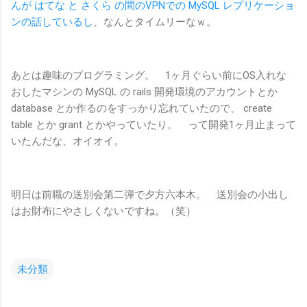
んが はてな と さくら の間のVPNでの MySQL レプリケーショ
ンの話しているし
、なんとタイムリーなｗ。
あとは趣味のプログラミング。 1ヶ月ぐらい前にOS入れな
おしたマシンの MySQL の rails 開発環境のアカウントとか
database とか作るのをすっかり忘れていたので、 create
table とか grant とかやっていたり。 って開発1ヶ月止まって
いたんだな、オイオイ。
明日は前職の送別会第二弾で夕方六本木。 送別会の小出し
はお財布にやさしくないですね。（笑）
未分類
コ