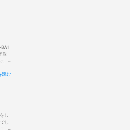
BA1
稲取
築のた
動くだ
を読む
こと
な構成
回は私
はちょ
ている
危険性
定をし
は手元
とでし
た交信
コア分