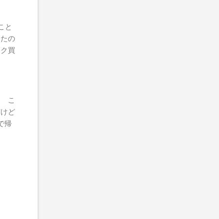
こと
ったの
イク買
。 こ
だけど
で帰