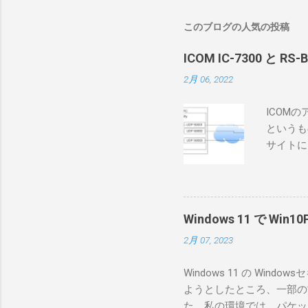
このブログの人気の投稿
ICOM IC-7300 と RS
2月 06, 2022
ICOM
というも
サイトに
めに、真
ろうと思
で、ハマ
RS-B
Windows 11 で W
が持ってい
2月 07, 2023
っと古いI
のでBi
Windows 11 の W
が少ないか
ようとしたところ、一部の
にあるマ
た。私の環境では、パケットキ