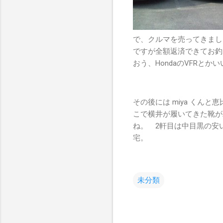
で、クルマを売ってきまし
ですが全額返済できてお釣
おう、HondaのVFRとか
その後には miya くん
こで横井が履いてきた靴が
ね。 2軒目は中目黒の安
宅。
未分類
コ
メ