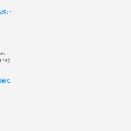
ェアで
アンイ
する。
を読む
論とし
なっ
ま
ってい
 適当
き
xt #
って
、ここ
マンド
f プロ
で送受
SK
-
DP
lfの標
RS-
、これを削
クライ
.66M -
を読む
- |
lf9) &
ll
.02
ly
報を送
には