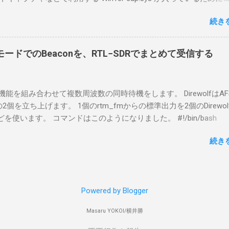
らば、相応なマイクなど。 そして、リモート操作を行うソフトウ
ておりました。 アンインストールのプログラムなどを走らせても
-BA1。 RS-BA1はサーバ側・クライアント側の両方にインストール
続き
で、どのように実行すればよいのか調べながら実施しました。結
した無線機からサーバPC、クライアントPCまでの流れはこの様に
コマンドを用いればよかったです。 まずは管理者権限でTerminalを実行し
無線機内では、USB Hubの先にUSB SerialとUSB Audio がつなが
nal をインストールした環境でしたので、PowerShellが起動しました。
B Serialは無線機のマイコンとつながり、CI-Vでのコマンドが交換で
ードでのBeaconを、RTL−SDRでまとめて受信する
ているドライバを書き出す。 pnputil /enum-drivers > inf.t
B Audioは無線機の受信音や送信時の変調音を送受信できるようにな
ap を探し出す notepad.exe inf.txt 下記のよう場所があったので
線機とつながるサーバ側のPCのでは、Remote Utilityの制御用コ
であるとわかりました。 公開名: oem131.inf 元の名前: win10pcap.in
50001で交換できるようになっており、USB SerialなどのSerial port
スケルチ機能を組み合わせて複数周波数の同時待機をします。 DirewolfはAF
e x64 クラス名: NetTrans クラス GUID: {4d36e975-e325-11ce-bfc1
-Vの内容はUDP 50002で交換でき、USB Audioからの音声データはU
0bpsの2個を立ち上げます。 1個のrtm_fmからの標準出力を2個のDirewo
ージョン: 10/08/2015 10.2.0.5002 署名者名: Microsoft Windows
で送受信している。 利用者側のクライアントPCでは、Remote Utilityと
どを使います。 コマンドはこのようになりました。 #!/bin/bash
ty Publisher 今回の場合は oem131.inf が win10pcap に該当するので
emote Controlの2つのアプリで仕事を分担するようになっている。 
ewolf_conf="$thisdir/direwolf.conf" ( rtl_fm -M fm -f 144.64M -f 144
te-driver oem131.inf 以上でアンインストールができました。
emote Utilit...
続き
20 - | \ tee >(direwolf -c "$direwolf_conf" -r 48000 -D 1 -t 0 -B 1200 
wolf -c "$direwolf_conf" -r 48000 -D 1 -t 0 -B 9600 - | logger -t direwo
irewolf.conf の中身は、このようになっています。 ADEVICE nu
 コールサイン-10 IGSERVER asia.aprs2.net IGLOGIN コールサイン
Powered by Blogger
IG DELAY=0:30 EVERY=90:00 SYMBOL="igate" overlay=R lat=34^46
comment="Inatori 144.640MHz, 144.660MHz, 431.040MHz Receive-on
Masaru YOKOI/横井勝
ps" SDRドングルを使ったAPRS I-Gateについて アマチュア無線で位置情
数の周波数帯で複数のモードが使われております。最近ですと受信機