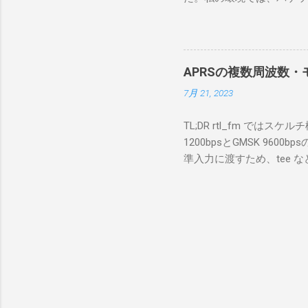
を行うな
離ができないとエラーが出
あるRS
ンストールできなかったの
私の理解
ては pnputil という
ている。 
す。 Windows termi
る。US
APRSの複数周波数・モ
なファイルに、現在インストールされ
る。US
7月 21, 2023
上記のファイルから win10pc
いる。 無
から公開名が oem131.inf 
をUDP 
TL;DR rtl_fm では
バイダー名: Win10Pcap Nativ
信するCI
1200bpsとGMSK 960
08002be10318} ドライバー バ
50003
準入力に渡すため、tee な
Hardware Compatibili
BA1 R
thisdir="$(dirname $0)" dir
除する。 pnputil /dele
アントPCのR
f 431.04M -p 36 -s 48000 -l 
logger -t direwolf1)| \ dire
同じディレクトリにおいてある d
null CHANNEL 0 MYCALL
Passcode PBEACON sendto=
long=139^02 alt=in_meter 
GW 1200bps+9600b
受信するAPRSでは、複