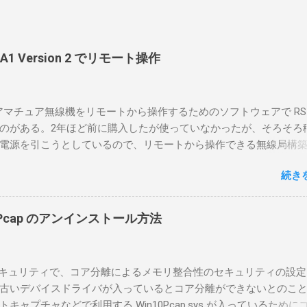
-BA1 Version 2 でリモート操作
のアマチュア無線機をリモートから操作するためのソフトウェアで RS-
のがある。2年ほど前に購入したが使っていなかったが、そろそろ
電源を引こうとしているので、リモートから操作できる無線局構
面目に使ってみることにした。 市販のソフトウェアだから簡単に
続き
ったのだが、ちっともそんなに簡単につながらなかった。という
リポイントを明示しながら、私なりの解説を書いてみる。 基本的
A1を使う場合は、下記のこれらものが必要である ICOMの無線機。 今
in10Pcap のアンインストール方法
るIC-7300を使う。 無線機側(サーバ側) のWindows PC。 今回
ntel NUCにWindows 10 Proを入れて使っている。 TPMとか入っ
tLockerのDisk暗号化もでき、遠隔地で盗難にあってもデータ流出の
indowsセキュリティで、コア分離によるメモリ整合性のセキュリティの設
なと思って。 操作側 (クライアント側) の Windows PC。 今回
古いデバイスドライバが入っているとコア分離ができないとのこ
ウスコンピュータのWindows 11が入ったPC 操作側で音声を使っ
ャプチャなどで利用する Win10Pcap.sys が入っているために