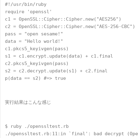
#!/usr/bin/ruby
require 'openssl'
c1 = OpenSSL::Cipher::Cipher.new("AES256")
c2 = OpenSSL::Cipher::Cipher.new("AES-256-CBC")
pass = "open sesame!"
data = "Hello world!"
c1.pkcs5_keyivgen(pass)
s1 = c1.encrypt.update(data) + c1.final
c2.pkcs5_keyivgen(pass)
s2 = c2.decrypt.update(s1) + c2.final
p(data == s2) #=> true
実行結果はこんな感じ
$ ruby ./openssltest.rb
./openssltest.rb:11:in `final': bad decrypt (Ope