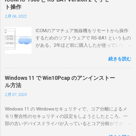
ト操作
2月 06, 2022
ICOMのアマチュア無線機をリモートから操作
するためのソフトウェアで RS-BA1 というもの
がある。2年ほど前に購入したが使っていなか
ったが、そろそろ稲取サイトに電源を引こう
続きを読む
としているので、リモートから操作できる無
線局構築のために、真面目に使ってみること
にした。 市販のソフトウェアだから簡単に動
Windows 11 で Win10Pcap のアンインストー
くだろうと思ったのだが、ちっともそんなに
ル方法
簡単につながらなかった。ということで、ハ
2月 07, 2023
マリポイントを明示しながら、私なりの解説
を書いてみる。 基本的な構成 RS-BA1を使う場
Windows 11 の Windowsセキュリティで、コア分離によるメ
合は、下記のこれらものが必要である ICOMの
モリ整合性のセキュリティの設定をしようとしたところ、一
無線機。 今回は私が持っているIC-7300を使
部の古いデバイスドライバが入っているとコア分離ができな
う。 無線機側(サーバ側) のWindows PC。 今
いとのことでした。私の環境では、パケットキャプチャなど
回はちょっと古いIntel NUCにWindows 10 Pro