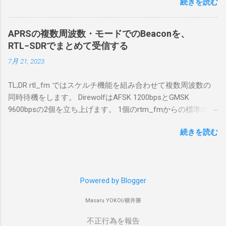
続きを読む
で利用する Win10Pcap.sys が入っているためにコア分離がで
を入れて使っている。 TPMとか入っているの
きないとエラーが出ておりました。 アンインストールのプロ
でBitLockerのDisk暗号化もでき、遠隔地で盗難
グラムなどを走らせてもアンインストールできなかったの
にあってもデータ流出の危険性が少ないかな
APRSの複数周波数・モードでのBeaconを、
で、どのように実行すればよいのか調べながら実施しまし
と思って。 操作側 (クライアント側) の
RTL−SDRでまとめて受信する
た。結論としては pnputil というコマンドを用いればよかった
Windows PC。 今回は手元にあるマウスコンピ
7月 21, 2023
です。 まずは管理者権限でTerminalを実行します。
ュータのWindows 11が入ったPC 操作側で音声
Windows terminal をインストールした環境でしたので、
を使った交信を行うならば、相応なマイクな
TL;DR rtl_fm ではスケルチ機能を組み合わせて複数周波数の
PowerShellが起動しました。 適当なファイルに、現在インス
ど。 そして、リモート操作を行うソフトウェ
同時待機をします。 DirewolfはAFSK 1200bpsとGMSK
トールされているドライバを書き出す。 pnputil /enum-
アであるRS-BA1。 RS-BA1はサーバ側・クラ
9600bpsの2個を立ち上げます。 1個のrtm_fmからの標準出力
drivers > inf.txt # 上記のファイルから win10pcap を探し出す
イアント側の両方にインストールする。 私の
を2個のDirewolfの標準入力に渡すため、tee などを使いま
notepad.exe inf.txt 下記のよう場所があったので、ここから公
理解した無線機からサーバPC、クライアント
続きを読む
す。 コマンドはこのようになりました。 #!/bin/bash
開名が oem131.inf であるとわかりました。 公開名:
PCまでの流れはこの様になっている。 無線機
thisdir="$(dirname $0)" direwolf_conf="$thisdir/direwolf.conf" (
oem131.inf 元の名前: win10pcap.inf プロバイダー名:
内では、USB Hubの先にUSB SerialとUSB Audio
rtl_fm -M fm -f 144.64M -f 144.66M -f 431.04M -p 36 -s 48000
Win10Pcap Native x64 クラス名: NetTrans クラス GUID:
がつながっている。USB Serialは無線機のマイ
-l 20 - | \ tee >(direwolf -c "$direwolf_conf" -r 48000 -D 1 -t 0 -
{4d36e975-e325-11ce-bfc1-08002be10318} ドライバー バージ
コンとつながり、CI-Vでのコマンドが交換で
Powered by Blogger
B 1200 - | logger -t direwolf1)| \ direwolf -c "$direwolf_conf" -r
ョン: 10/08/2015 10.2.0.5002 署名者名: Microsoft Windows
きる。USB Audioは無線機の受信音や送信時の
48000 -D 1 -t 0 -B 9600 - | logger -t direwolf9) & 同じディレク
Hardware Compatibility Publisher 今回の場合は oem131.inf が
変調音を送受信できるようになっている。 無
Masaru YOKOI/横井勝
トリにおいてある direwolf.conf の中身は、このようになって
win10pcap に該当するので、これを削除する。 pnputil
線機とつながるサーバ側のPCのでは、Remote
います。 ADEVICE null null CHANNEL 0 MYCALL コールサイ
不正行為を報告
/delete-driver oem131.inf 以上でアンインストールができまし
Utilityの制御用コマンドをUDP 50001で交換で