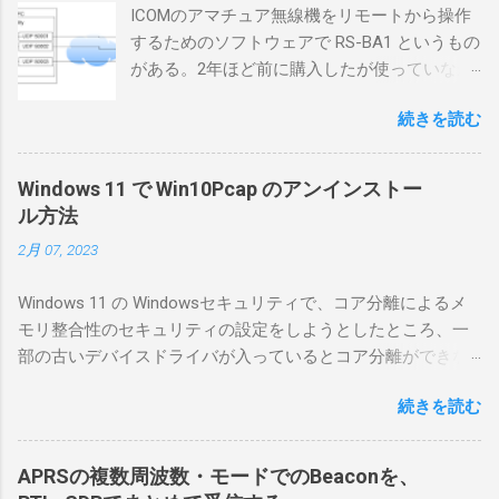
ICOMのアマチュア無線機をリモートから操作
するためのソフトウェアで RS-BA1 というもの
がある。2年ほど前に購入したが使っていなか
ったが、そろそろ稲取サイトに電源を引こう
続きを読む
としているので、リモートから操作できる無
線局構築のために、真面目に使ってみること
にした。 市販のソフトウェアだから簡単に動
Windows 11 で Win10Pcap のアンインストー
くだろうと思ったのだが、ちっともそんなに
ル方法
簡単につながらなかった。ということで、ハ
2月 07, 2023
マリポイントを明示しながら、私なりの解説
を書いてみる。 基本的な構成 RS-BA1を使う場
Windows 11 の Windowsセキュリティで、コア分離によるメ
合は、下記のこれらものが必要である ICOMの
モリ整合性のセキュリティの設定をしようとしたところ、一
無線機。 今回は私が持っているIC-7300を使
部の古いデバイスドライバが入っているとコア分離ができな
う。 無線機側(サーバ側) のWindows PC。 今
いとのことでした。私の環境では、パケットキャプチャなど
回はちょっと古いIntel NUCにWindows 10 Pro
続きを読む
で利用する Win10Pcap.sys が入っているためにコア分離がで
を入れて使っている。 TPMとか入っているの
きないとエラーが出ておりました。 アンインストールのプロ
でBitLockerのDisk暗号化もでき、遠隔地で盗難
グラムなどを走らせてもアンインストールできなかったの
にあってもデータ流出の危険性が少ないかな
APRSの複数周波数・モードでのBeaconを、
で、どのように実行すればよいのか調べながら実施しまし
と思って。 操作側 (クライアント側) の