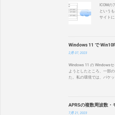
ICOM
というも
サイトに
めに、真
ろうと思
で、ハマ
RS-B
Windows 11 で W
が持ってい
2月 07, 2023
っと古いI
のでBi
Windows 11 の W
が少ないか
ようとしたところ、一部の
にあるマ
た。私の環境では、パケットキ
を行うな
離ができないとエラーが出
あるRS
ンストールできなかったの
私の理解
ては pnputil という
ている。 
す。 Windows termi
る。US
APRSの複数周波数・モ
なファイルに、現在インストールされ
る。US
7月 21, 2023
上記のファイルから win10pc