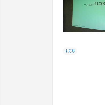
未分類
コ
メ
ン
ト