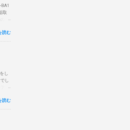
BA1
稲取
築のた
動くだ
を読む
こと
な構成
回は私
はちょ
ている
危険性
定をし
は手元
とでし
た交信
コア分
ェアで
アンイ
する。
を読む
論とし
なっ
ま
ってい
 適当
き
xt #
って
、ここ