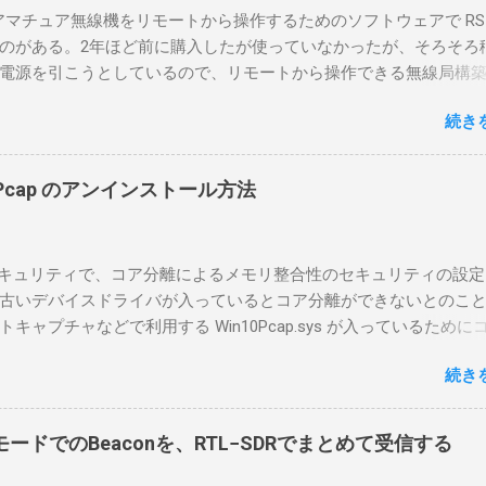
のアマチュア無線機をリモートから操作するためのソフトウェアで RS-
のがある。2年ほど前に購入したが使っていなかったが、そろそろ
電源を引こうとしているので、リモートから操作できる無線局構
面目に使ってみることにした。 市販のソフトウェアだから簡単に
続き
ったのだが、ちっともそんなに簡単につながらなかった。という
リポイントを明示しながら、私なりの解説を書いてみる。 基本的
A1を使う場合は、下記のこれらものが必要である ICOMの無線機。 今
in10Pcap のアンインストール方法
るIC-7300を使う。 無線機側(サーバ側) のWindows PC。 今回
ntel NUCにWindows 10 Proを入れて使っている。 TPMとか入っ
tLockerのDisk暗号化もでき、遠隔地で盗難にあってもデータ流出の
indowsセキュリティで、コア分離によるメモリ整合性のセキュリティの設
なと思って。 操作側 (クライアント側) の Windows PC。 今回
古いデバイスドライバが入っているとコア分離ができないとのこ
ウスコンピュータのWindows 11が入ったPC 操作側で音声を使っ
ャプチャなどで利用する Win10Pcap.sys が入っているために
らば、相応なマイクなど。 そして、リモート操作を行うソフトウ
ておりました。 アンインストールのプログラムなどを走らせても
-BA1。 RS-BA1はサーバ側・クライアント側の両方にインストール
続き
で、どのように実行すればよいのか調べながら実施しました。結
した無線機からサーバPC、クライアントPCまでの流れはこの様に
コマンドを用いればよかったです。 まずは管理者権限でTerminalを実行し
無線機内では、USB Hubの先にUSB SerialとUSB Audio がつなが
nal をインストールした環境でしたので、PowerShellが起動しました。
B Serialは無線機のマイコンとつながり、CI-Vでのコマンドが交換で
ードでのBeaconを、RTL−SDRでまとめて受信する
ているドライバを書き出す。 pnputil /enum-drivers > inf.t
B Audioは無線機の受信音や送信時の変調音を送受信できるようにな
ap を探し出す notepad.exe inf.txt 下記のよう場所があったので