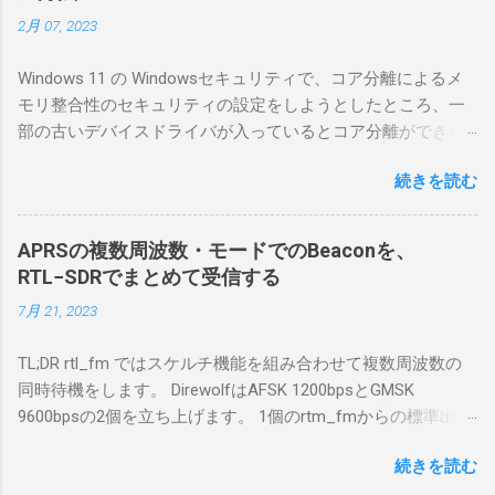
簡単につながらなかった。ということで、ハ
2月 07, 2023
マリポイントを明示しながら、私なりの解説
を書いてみる。 基本的な構成 RS-BA1を使う場
Windows 11 の Windowsセキュリティで、コア分離によるメ
合は、下記のこれらものが必要である ICOMの
モリ整合性のセキュリティの設定をしようとしたところ、一
無線機。 今回は私が持っているIC-7300を使
部の古いデバイスドライバが入っているとコア分離ができな
う。 無線機側(サーバ側) のWindows PC。 今
いとのことでした。私の環境では、パケットキャプチャなど
回はちょっと古いIntel NUCにWindows 10 Pro
続きを読む
で利用する Win10Pcap.sys が入っているためにコア分離がで
を入れて使っている。 TPMとか入っているの
きないとエラーが出ておりました。 アンインストールのプロ
でBitLockerのDisk暗号化もでき、遠隔地で盗難
グラムなどを走らせてもアンインストールできなかったの
にあってもデータ流出の危険性が少ないかな
APRSの複数周波数・モードでのBeaconを、
で、どのように実行すればよいのか調べながら実施しまし
と思って。 操作側 (クライアント側) の
RTL−SDRでまとめて受信する
た。結論としては pnputil というコマンドを用いればよかった
Windows PC。 今回は手元にあるマウスコンピ
7月 21, 2023
です。 まずは管理者権限でTerminalを実行します。
ュータのWindows 11が入ったPC 操作側で音声
Windows terminal をインストールした環境でしたので、
を使った交信を行うならば、相応なマイクな
TL;DR rtl_fm ではスケルチ機能を組み合わせて複数周波数の
PowerShellが起動しました。 適当なファイルに、現在インス
ど。 そして、リモート操作を行うソフトウェ
同時待機をします。 DirewolfはAFSK 1200bpsとGMSK
トールされているドライバを書き出す。 pnputil /enum-
アであるRS-BA1。 RS-BA1はサーバ側・クラ
9600bpsの2個を立ち上げます。 1個のrtm_fmからの標準出力
drivers > inf.txt # 上記のファイルから win10pcap を探し出す
イアント側の両方にインストールする。 私の
を2個のDirewolfの標準入力に渡すため、tee などを使いま
notepad.exe inf.txt 下記のよう場所があったので、ここから公
理解した無線機からサーバPC、クライアント
続きを読む
す。 コマンドはこのようになりました。 #!/bin/bash
開名が oem131.inf であるとわかりました。 公開名:
PCまでの流れはこの様になっている。 無線機