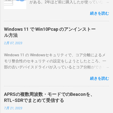
がある。2年ほど前に購入したが使っていなか
ったが、そろそろ稲取サイトに電源を引こう
続きを読む
としているので、リモートから操作できる無
線局構築のために、真面目に使ってみること
にした。 市販のソフトウェアだから簡単に動
Windows 11 で Win10Pcap のアンインストー
くだろうと思ったのだが、ちっともそんなに
ル方法
簡単につながらなかった。ということで、ハ
2月 07, 2023
マリポイントを明示しながら、私なりの解説
を書いてみる。 基本的な構成 RS-BA1を使う場
Windows 11 の Windowsセキュリティで、コア分離によるメ
合は、下記のこれらものが必要である ICOMの
モリ整合性のセキュリティの設定をしようとしたところ、一
無線機。 今回は私が持っているIC-7300を使
部の古いデバイスドライバが入っているとコア分離ができな
う。 無線機側(サーバ側) のWindows PC。 今
いとのことでした。私の環境では、パケットキャプチャなど
回はちょっと古いIntel NUCにWindows 10 Pro
続きを読む
で利用する Win10Pcap.sys が入っているためにコア分離がで
を入れて使っている。 TPMとか入っているの
きないとエラーが出ておりました。 アンインストールのプロ
でBitLockerのDisk暗号化もでき、遠隔地で盗難
グラムなどを走らせてもアンインストールできなかったの
にあってもデータ流出の危険性が少ないかな
APRSの複数周波数・モードでのBeaconを、
で、どのように実行すればよいのか調べながら実施しまし
と思って。 操作側 (クライアント側) の
RTL−SDRでまとめて受信する
た。結論としては pnputil というコマンドを用いればよかった
Windows PC。 今回は手元にあるマウスコンピ
7月 21, 2023
です。 まずは管理者権限でTerminalを実行します。
ュータのWindows 11が入ったPC 操作側で音声