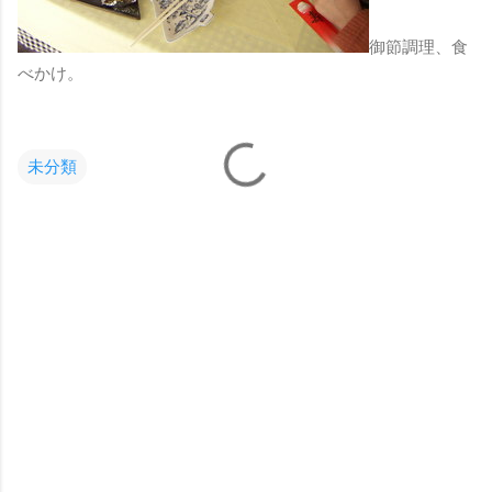
御節調理、食
べかけ。
未分類
コ
メ
ン
ト