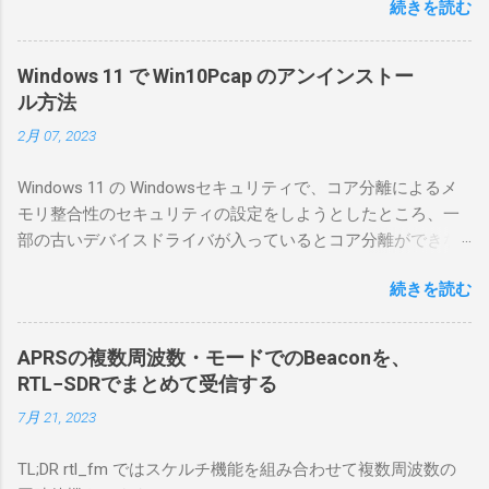
続きを読む
としているので、リモートから操作できる無
線局構築のために、真面目に使ってみること
にした。 市販のソフトウェアだから簡単に動
Windows 11 で Win10Pcap のアンインストー
くだろうと思ったのだが、ちっともそんなに
ル方法
簡単につながらなかった。ということで、ハ
2月 07, 2023
マリポイントを明示しながら、私なりの解説
を書いてみる。 基本的な構成 RS-BA1を使う場
Windows 11 の Windowsセキュリティで、コア分離によるメ
合は、下記のこれらものが必要である ICOMの
モリ整合性のセキュリティの設定をしようとしたところ、一
無線機。 今回は私が持っているIC-7300を使
部の古いデバイスドライバが入っているとコア分離ができな
う。 無線機側(サーバ側) のWindows PC。 今
いとのことでした。私の環境では、パケットキャプチャなど
回はちょっと古いIntel NUCにWindows 10 Pro
続きを読む
で利用する Win10Pcap.sys が入っているためにコア分離がで
を入れて使っている。 TPMとか入っているの
きないとエラーが出ておりました。 アンインストールのプロ
でBitLockerのDisk暗号化もでき、遠隔地で盗難
グラムなどを走らせてもアンインストールできなかったの
にあってもデータ流出の危険性が少ないかな
APRSの複数周波数・モードでのBeaconを、
で、どのように実行すればよいのか調べながら実施しまし
と思って。 操作側 (クライアント側) の
RTL−SDRでまとめて受信する
た。結論としては pnputil というコマンドを用いればよかった
Windows PC。 今回は手元にあるマウスコンピ
7月 21, 2023
です。 まずは管理者権限でTerminalを実行します。
ュータのWindows 11が入ったPC 操作側で音声
Windows terminal をインストールした環境でしたので、
を使った交信を行うならば、相応なマイクな
TL;DR rtl_fm ではスケルチ機能を組み合わせて複数周波数の
PowerShellが起動しました。 適当なファイルに、現在インス
ど。 そして、リモート操作を行うソフトウェ