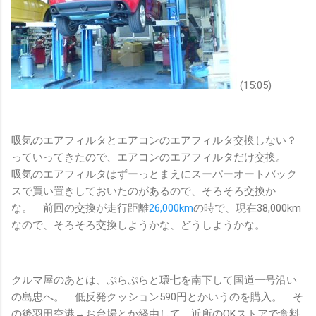
(15:05)
吸気のエアフィルタとエアコンのエアフィルタ交換しない？
っていってきたので、エアコンのエアフィルタだけ交換。
吸気のエアフィルタはずーっとまえにスーパーオートバック
スで買い置きしておいたのがあるので、そろそろ交換か
な。 前回の交換が走行距離
26,000km
の時で、現在38,000km
なので、そろそろ交換しようかな、どうしようかな。
クルマ屋のあとは、ぷらぷらと環七を南下して国道一号沿い
の島忠へ。 低反発クッション590円とかいうのを購入。 そ
の後羽田空港→お台場とか経由して、近所のOKストアで食料