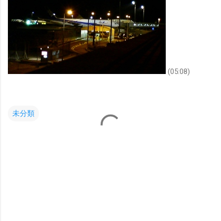
(05:08)
未分類
コ
メ
ン
ト