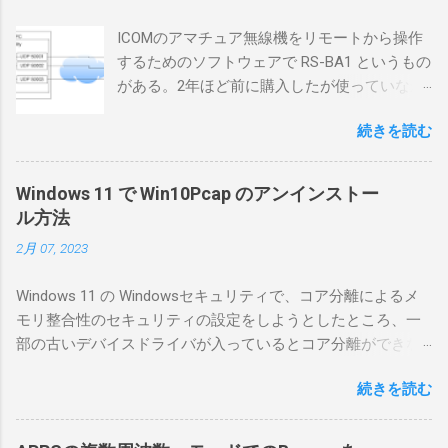
ICOMのアマチュア無線機をリモートから操作
するためのソフトウェアで RS-BA1 というもの
がある。2年ほど前に購入したが使っていなか
ったが、そろそろ稲取サイトに電源を引こう
続きを読む
としているので、リモートから操作できる無
線局構築のために、真面目に使ってみること
にした。 市販のソフトウェアだから簡単に動
Windows 11 で Win10Pcap のアンインストー
くだろうと思ったのだが、ちっともそんなに
ル方法
簡単につながらなかった。ということで、ハ
2月 07, 2023
マリポイントを明示しながら、私なりの解説
を書いてみる。 基本的な構成 RS-BA1を使う場
Windows 11 の Windowsセキュリティで、コア分離によるメ
合は、下記のこれらものが必要である ICOMの
モリ整合性のセキュリティの設定をしようとしたところ、一
無線機。 今回は私が持っているIC-7300を使
部の古いデバイスドライバが入っているとコア分離ができな
う。 無線機側(サーバ側) のWindows PC。 今
いとのことでした。私の環境では、パケットキャプチャなど
回はちょっと古いIntel NUCにWindows 10 Pro
続きを読む
で利用する Win10Pcap.sys が入っているためにコア分離がで
を入れて使っている。 TPMとか入っているの
きないとエラーが出ておりました。 アンインストールのプロ
でBitLockerのDisk暗号化もでき、遠隔地で盗難
グラムなどを走らせてもアンインストールできなかったの
にあってもデータ流出の危険性が少ないかな