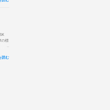
を読む
論とし
なっ
ま
ってい
 適当
き
xt #
って
、ここ
マンド
f プロ
で送受
SK
-
DP
lfの標
RS-
、これを削
クライ
.66M -
を読む
- |
lf9) &
ll
.02
ly
報を送
には