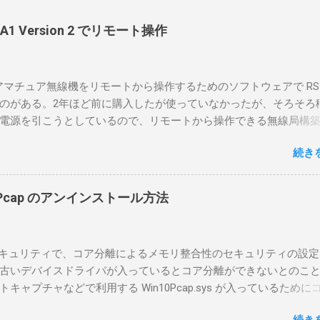
-BA1 Version 2 でリモート操作
のアマチュア無線機をリモートから操作するためのソフトウェアで RS-
のがある。2年ほど前に購入したが使っていなかったが、そろそろ
電源を引こうとしているので、リモートから操作できる無線局構
面目に使ってみることにした。 市販のソフトウェアだから簡単に
続き
ったのだが、ちっともそんなに簡単につながらなかった。という
リポイントを明示しながら、私なりの解説を書いてみる。 基本的
A1を使う場合は、下記のこれらものが必要である ICOMの無線機。 今
in10Pcap のアンインストール方法
るIC-7300を使う。 無線機側(サーバ側) のWindows PC。 今回
ntel NUCにWindows 10 Proを入れて使っている。 TPMとか入っ
tLockerのDisk暗号化もでき、遠隔地で盗難にあってもデータ流出の
indowsセキュリティで、コア分離によるメモリ整合性のセキュリティの設
なと思って。 操作側 (クライアント側) の Windows PC。 今回
古いデバイスドライバが入っているとコア分離ができないとのこ
ウスコンピュータのWindows 11が入ったPC 操作側で音声を使っ
ャプチャなどで利用する Win10Pcap.sys が入っているために
らば、相応なマイクなど。 そして、リモート操作を行うソフトウ
ておりました。 アンインストールのプログラムなどを走らせても
-BA1。 RS-BA1はサーバ側・クライアント側の両方にインストール