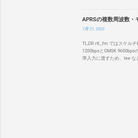
ンストールできなかったの
私の理解
ては pnputil という
ている。 
す。 Windows termi
る。US
APRSの複数周波数・モ
なファイルに、現在インストールされ
る。US
7月 21, 2023
上記のファイルから win10pc
いる。 無
から公開名が oem131.inf 
をUDP 
TL;DR rtl_fm では
バイダー名: Win10Pcap Nativ
信するCI
1200bpsとGMSK 960
08002be10318} ドライバー バ
50003
準入力に渡すため、tee な
Hardware Compatibili
BA1 R
thisdir="$(dirname $0)" dir
除する。 pnputil /dele
アントPCのR
f 431.04M -p 36 -s 48000 -l 
logger -t direwolf1)| \ dire
同じディレクトリにおいてある d
null CHANNEL 0 MYCALL
Passcode PBEACON sendto=
long=139^02 alt=in_meter 
GW 1200bps+9600b
受信するAPRSでは、複
USBのSDR受信ドングルを用い