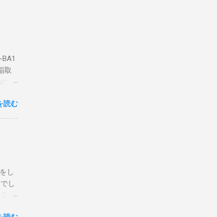
BA1
稲取
築のた
動くだ
を読む
こと
な構成
回は私
はちょ
ている
危険性
定をし
は手元
とでし
た交信
コア分
ェアで
アンイ
する。