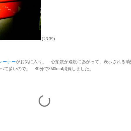
(23:39)
トレーナー
がお気に入り。 心拍数が適度にあがって、表示される消
て多いので。 40分で360kcal消費しました。