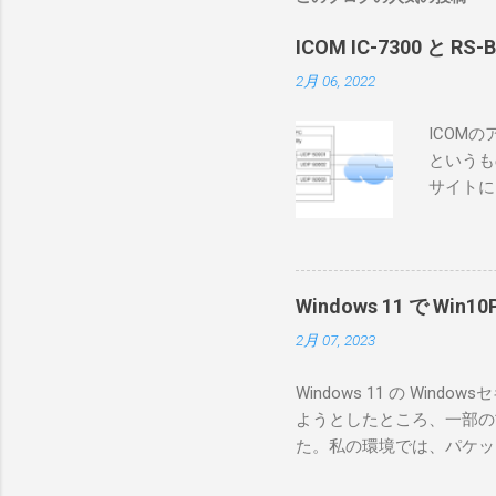
ICOM IC-7300 と RS
2月 06, 2022
ICOM
というも
サイトに
めに、真
ろうと思
で、ハマ
RS-B
Windows 11 で W
が持ってい
2月 07, 2023
っと古いI
のでBi
Windows 11 の W
が少ないか
ようとしたところ、一部の
にあるマ
た。私の環境では、パケットキ
を行うな
離ができないとエラーが出
あるRS