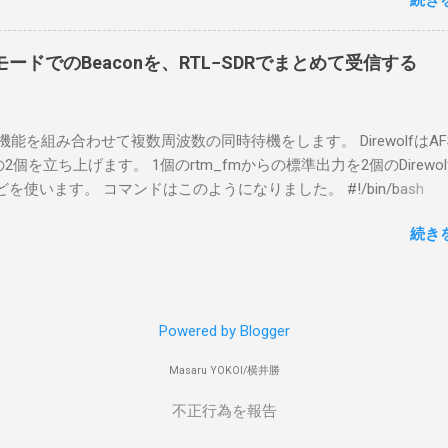
続き
で、どのように実行すればよいのか調べながら実施しました。結
した無線機からサーバPC、クライアントPCまでの流れはこの様に
コマンドを用いればよかったです。 まずは管理者権限でTerminalを実行し
無線機内では、USB Hubの先にUSB SerialとUSB Audio がつなが
nal をインストールした環境でしたので、PowerShellが起動しました。
B Serialは無線機のマイコンとつながり、CI-Vでのコマンドが交換で
ードでのBeaconを、RTL−SDRでまとめて受信する
ているドライバを書き出す。 pnputil /enum-drivers > inf.t
B Audioは無線機の受信音や送信時の変調音を送受信できるようにな
ap を探し出す notepad.exe inf.txt 下記のよう場所があったので
線機とつながるサーバ側のPCのでは、Remote Utilityの制御用コ
であるとわかりました。 公開名: oem131.inf 元の名前: win10pcap.in
50001で交換できるようになっており、USB SerialなどのSerial port
スケルチ機能を組み合わせて複数周波数の同時待機をします。 DirewolfはAF
e x64 クラス名: NetTrans クラス GUID: {4d36e975-e325-11ce-bfc1
-Vの内容はUDP 50002で交換でき、USB Audioからの音声データはU
0bpsの2個を立ち上げます。 1個のrtm_fmからの標準出力を2個のDirewo
ージョン: 10/08/2015 10.2.0.5002 署名者名: Microsoft Windows
で送受信している。 利用者側のクライアントPCでは、Remote Utilityと
どを使います。 コマンドはこのようになりました。 #!/bin/bash
ty Publisher 今回の場合は oem131.inf が win10pcap に該当するので
emote Controlの2つのアプリで仕事を分担するようになっている。 
ewolf_conf="$thisdir/direwolf.conf" ( rtl_fm -M fm -f 144.64M -f 144
te-driver oem131.inf 以上でアンインストールができました。
emote Utilit...
続き
20 - | \ tee >(direwolf -c "$direwolf_conf" -r 48000 -D 1 -t 0 -B 1200 
wolf -c "$direwolf_conf" -r 48000 -D 1 -t 0 -B 9600 - | logger -t direwo
irewolf.conf の中身は、このようになっています。 ADEVICE nu
 コールサイン-10 IGSERVER asia.aprs2.net IGLOGIN コールサイン
Powered by Blogger
IG DELAY=0:30 EVERY=90:00 SYMBOL="igate" overlay=R lat=34^46
comment="Inatori 144.640MHz, 144.660MHz, 431.040MHz Receive-on
Masaru YOKOI/横井勝
ps" SDRドングルを使ったAPRS I-Gateについて アマチュア無線で位置情
数の周波数帯で複数のモードが使われております。最近ですと受信機
不正行為を報告
て、PCやRa...