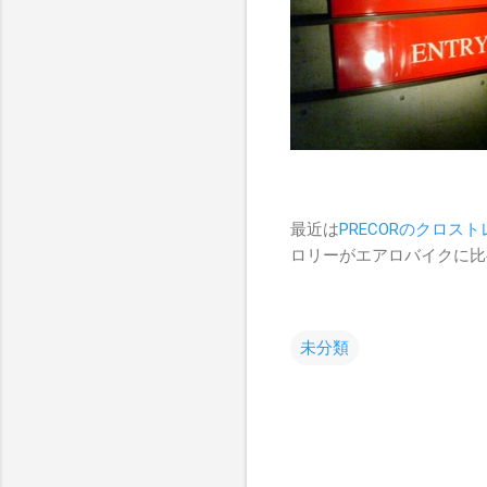
最近は
PRECORのクロス
ロリーがエアロバイクに比べ
未分類
コ
メ
ン