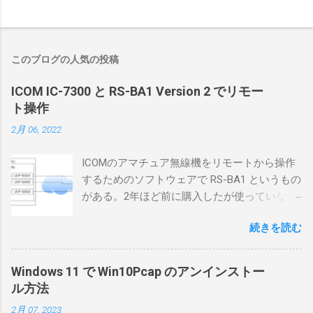
このブログの人気の投稿
ICOM IC-7300 と RS-BA1 Version 2 でリモー
ト操作
2月 06, 2022
ICOMのアマチュア無線機をリモートから操作
するためのソフトウェアで RS-BA1 というもの
がある。2年ほど前に購入したが使っていなか
ったが、そろそろ稲取サイトに電源を引こう
続きを読む
としているので、リモートから操作できる無
線局構築のために、真面目に使ってみること
にした。 市販のソフトウェアだから簡単に動
Windows 11 で Win10Pcap のアンインストー
くだろうと思ったのだが、ちっともそんなに
ル方法
簡単につながらなかった。ということで、ハ
2月 07, 2023