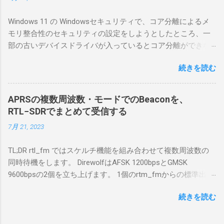
マリポイントを明示しながら、私なりの解説
を書いてみる。 基本的な構成 RS-BA1を使う場
Windows 11 の Windowsセキュリティで、コア分離によるメ
合は、下記のこれらものが必要である ICOMの
モリ整合性のセキュリティの設定をしようとしたところ、一
無線機。 今回は私が持っているIC-7300を使
部の古いデバイスドライバが入っているとコア分離ができな
う。 無線機側(サーバ側) のWindows PC。 今
いとのことでした。私の環境では、パケットキャプチャなど
回はちょっと古いIntel NUCにWindows 10 Pro
続きを読む
で利用する Win10Pcap.sys が入っているためにコア分離がで
を入れて使っている。 TPMとか入っているの
きないとエラーが出ておりました。 アンインストールのプロ
でBitLockerのDisk暗号化もでき、遠隔地で盗難
グラムなどを走らせてもアンインストールできなかったの
にあってもデータ流出の危険性が少ないかな
APRSの複数周波数・モードでのBeaconを、
で、どのように実行すればよいのか調べながら実施しまし
と思って。 操作側 (クライアント側) の
RTL−SDRでまとめて受信する
た。結論としては pnputil というコマンドを用いればよかった
Windows PC。 今回は手元にあるマウスコンピ
7月 21, 2023
です。 まずは管理者権限でTerminalを実行します。
ュータのWindows 11が入ったPC 操作側で音声
Windows terminal をインストールした環境でしたので、
を使った交信を行うならば、相応なマイクな
TL;DR rtl_fm ではスケルチ機能を組み合わせて複数周波数の
PowerShellが起動しました。 適当なファイルに、現在インス
ど。 そして、リモート操作を行うソフトウェ
同時待機をします。 DirewolfはAFSK 1200bpsとGMSK
トールされているドライバを書き出す。 pnputil /enum-
アであるRS-BA1。 RS-BA1はサーバ側・クラ
9600bpsの2個を立ち上げます。 1個のrtm_fmからの標準出力
drivers > inf.txt # 上記のファイルから win10pcap を探し出す
イアント側の両方にインストールする。 私の
を2個のDirewolfの標準入力に渡すため、tee などを使いま
notepad.exe inf.txt 下記のよう場所があったので、ここから公
理解した無線機からサーバPC、クライアント
続きを読む
す。 コマンドはこのようになりました。 #!/bin/bash
開名が oem131.inf であるとわかりました。 公開名:
PCまでの流れはこの様になっている。 無線機
thisdir="$(dirname $0)" direwolf_conf="$thisdir/direwolf.conf" (
oem131.inf 元の名前: win10pcap.inf プロバイダー名:
内では、USB Hubの先にUSB SerialとUSB Audio
rtl_fm -M fm -f 144.64M -f 144.66M -f 431.04M -p 36 -s 48000