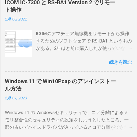
ICOM IC-7300 と RS-BA1 Version 2 でリモー
ト操作
2月 06, 2022
ICOMのアマチュア無線機をリモートから操作
するためのソフトウェアで RS-BA1 というもの
がある。2年ほど前に購入したが使っていなか
ったが、そろそろ稲取サイトに電源を引こう
続きを読む
としているので、リモートから操作できる無
線局構築のために、真面目に使ってみること
にした。 市販のソフトウェアだから簡単に動
Windows 11 で Win10Pcap のアンインストー
くだろうと思ったのだが、ちっともそんなに
ル方法
簡単につながらなかった。ということで、ハ
2月 07, 2023
マリポイントを明示しながら、私なりの解説
を書いてみる。 基本的な構成 RS-BA1を使う場
Windows 11 の Windowsセキュリティで、コア分離によるメ
合は、下記のこれらものが必要である ICOMの
モリ整合性のセキュリティの設定をしようとしたところ、一
無線機。 今回は私が持っているIC-7300を使
部の古いデバイスドライバが入っているとコア分離ができな
う。 無線機側(サーバ側) のWindows PC。 今
いとのことでした。私の環境では、パケットキャプチャなど
回はちょっと古いIntel NUCにWindows 10 Pro