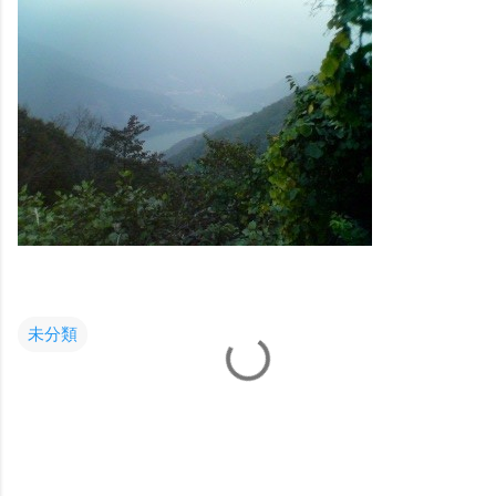
未分類
コ
メ
ン
ト