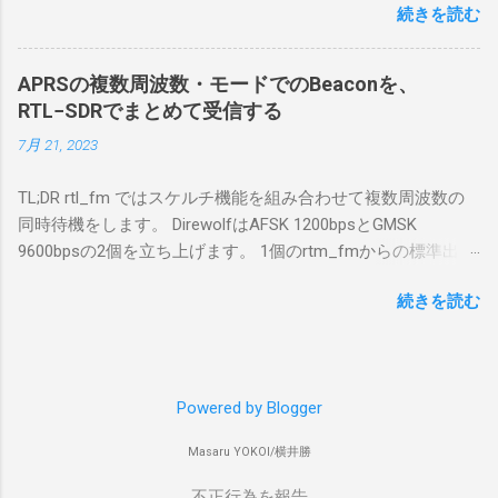
続きを読む
で利用する Win10Pcap.sys が入っているためにコア分離がで
を入れて使っている。 TPMとか入っているの
きないとエラーが出ておりました。 アンインストールのプロ
でBitLockerのDisk暗号化もでき、遠隔地で盗難
グラムなどを走らせてもアンインストールできなかったの
にあってもデータ流出の危険性が少ないかな
APRSの複数周波数・モードでのBeaconを、
で、どのように実行すればよいのか調べながら実施しまし
と思って。 操作側 (クライアント側) の
RTL−SDRでまとめて受信する
た。結論としては pnputil というコマンドを用いればよかった
Windows PC。 今回は手元にあるマウスコンピ
7月 21, 2023
です。 まずは管理者権限でTerminalを実行します。
ュータのWindows 11が入ったPC 操作側で音声
Windows terminal をインストールした環境でしたので、
を使った交信を行うならば、相応なマイクな
TL;DR rtl_fm ではスケルチ機能を組み合わせて複数周波数の
PowerShellが起動しました。 適当なファイルに、現在インス
ど。 そして、リモート操作を行うソフトウェ
同時待機をします。 DirewolfはAFSK 1200bpsとGMSK
トールされているドライバを書き出す。 pnputil /enum-
アであるRS-BA1。 RS-BA1はサーバ側・クラ
9600bpsの2個を立ち上げます。 1個のrtm_fmからの標準出力
drivers > inf.txt # 上記のファイルから win10pcap を探し出す
イアント側の両方にインストールする。 私の
を2個のDirewolfの標準入力に渡すため、tee などを使いま
notepad.exe inf.txt 下記のよう場所があったので、ここから公
理解した無線機からサーバPC、クライアント
続きを読む
す。 コマンドはこのようになりました。 #!/bin/bash
開名が oem131.inf であるとわかりました。 公開名:
PCまでの流れはこの様になっている。 無線機
thisdir="$(dirname $0)" direwolf_conf="$thisdir/direwolf.conf" (
oem131.inf 元の名前: win10pcap.inf プロバイダー名:
内では、USB Hubの先にUSB SerialとUSB Audio
rtl_fm -M fm -f 144.64M -f 144.66M -f 431.04M -p 36 -s 48000
Win10Pcap Native x64 クラス名: NetTrans クラス GUID:
がつながっている。USB Serialは無線機のマイ
-l 20 - | \ tee >(direwolf -c "$direwolf_conf" -r 48000 -D 1 -t 0 -
{4d36e975-e325-11ce-bfc1-08002be10318} ドライバー バージ
コンとつながり、CI-Vでのコマンドが交換で
Powered by Blogger
B 1200 - | logger -t direwolf1)| \ direwolf -c "$direwolf_conf" -r
ョン: 10/08/2015 10.2.0.5002 署名者名: Microsoft Windows
きる。USB Audioは無線機の受信音や送信時の
48000 -D 1 -t 0 -B 9600 - | logger -t direwolf9) & 同じディレク
Hardware Compatibility Publisher 今回の場合は oem131.inf が
変調音を送受信できるようになっている。 無
Masaru YOKOI/横井勝
トリにおいてある direwolf.conf の中身は、このようになって
win10pcap に該当するので、これを削除する。 pnputil
線機とつながるサーバ側のPCのでは、Remote
います。 ADEVICE null null CHANNEL 0 MYCALL コールサイ
不正行為を報告
/delete-driver oem131.inf 以上でアンインストールができまし