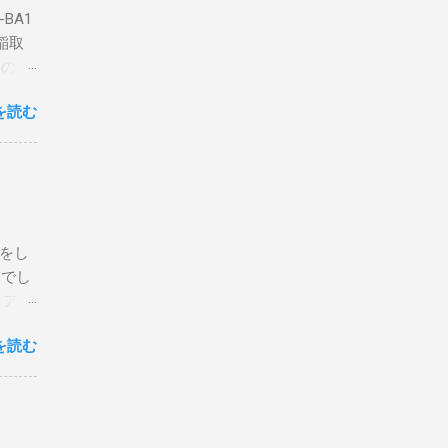
BA1
稲取
築のた
動くだ
を読む
こと
な構成
回は私
はちょ
ている
危険性
定をし
は手元
とでし
た交信
コア分
ェアで
アンイ
する。
を読む
論とし
なっ
ま
ってい
 適当
き
xt #
って
、ここ