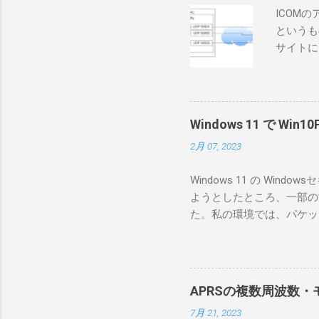
ICOM
というも
サイトに
めに、真
ろうと思
で、ハマ
RS-B
Windows 11 で W
が持ってい
2月 07, 2023
っと古いI
のでBi
Windows 11 の W
が少ないか
ようとしたところ、一部の
にあるマ
た。私の環境では、パケットキ
を行うな
離ができないとエラーが出
あるRS
ンストールできなかったの
私の理解
ては pnputil という
ている。 
す。 Windows termi
る。US
APRSの複数周波数・モ
なファイルに、現在インストールされ
る。US
7月 21, 2023
上記のファイルから win10pc