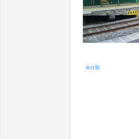
未分類
コ
メ
ン
ト