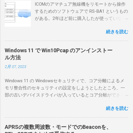
ICOMのアマチュア無線機をリモートから操作
するためのソフトウェアで RS-BA1 というもの
がある。2年ほど前に購入したが使っていなか
ったが、そろそろ稲取サイトに電源を引こう
続きを読む
としているので、リモートから操作できる無
線局構築のために、真面目に使ってみること
にした。 市販のソフトウェアだから簡単に動
Windows 11 で Win10Pcap のアンインストー
くだろうと思ったのだが、ちっともそんなに
ル方法
簡単につながらなかった。ということで、ハ
2月 07, 2023
マリポイントを明示しながら、私なりの解説
を書いてみる。 基本的な構成 RS-BA1を使う場
Windows 11 の Windowsセキュリティで、コア分離によるメ
合は、下記のこれらものが必要である ICOMの
モリ整合性のセキュリティの設定をしようとしたところ、一
無線機。 今回は私が持っているIC-7300を使
部の古いデバイスドライバが入っているとコア分離ができな
う。 無線機側(サーバ側) のWindows PC。 今
いとのことでした。私の環境では、パケットキャプチャなど
回はちょっと古いIntel NUCにWindows 10 Pro
続きを読む
で利用する Win10Pcap.sys が入っているためにコア分離がで
を入れて使っている。 TPMとか入っているの
きないとエラーが出ておりました。 アンインストールのプロ
でBitLockerのDisk暗号化もでき、遠隔地で盗難
グラムなどを走らせてもアンインストールできなかったの
にあってもデータ流出の危険性が少ないかな
APRSの複数周波数・モードでのBeaconを、
で、どのように実行すればよいのか調べながら実施しまし
と思って。 操作側 (クライアント側) の